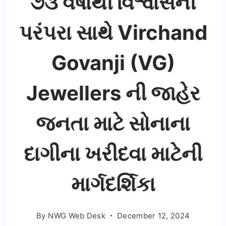
૭૩ વર્ષોથી વિશ્વાસની
પરંપરા સાથે Virchand
Govanji (VG)
Jewellers ની જાહેર
જનતા માટે સોનાના
દાગીના ખરીદવા માટેની
માર્ગદર્શિકા
By
NWG Web Desk
December 12, 2024