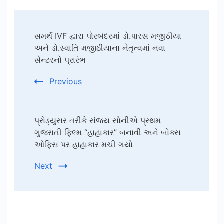
Post
સમર્થ IVF દ્વારા પોરબંદરમાં ડો.પારસ મજીઠીયા
Navigation
અને ડો.સ્વાતિ મજીઠીયાના નેતૃત્વમાં નવા
સેન્ટરનો પ્રારંભ
Previous
પ્રોડ્યુસર તરીકે સંજય સોનીએ પ્રથમ
ગુજરાતી ફિલ્મ “હાહાકાર” બનાવી અને બોક્સ
ઓફિસ પર હાહાકાર મચી ગયો
Next