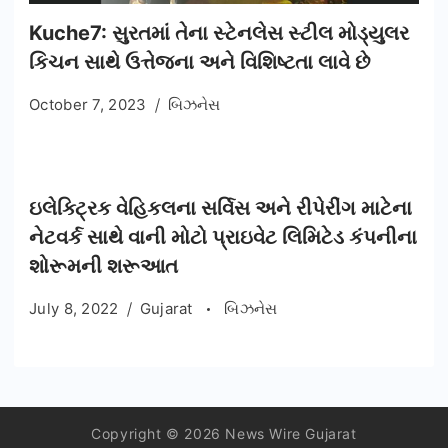
Kuche7: સુરતમાં તેના સ્ટેનલેસ સ્ટીલ મોડ્યુલર
કિચન સાથે ઉત્તેજના અને વિશિષ્ટતા લાવે છે
October 7, 2023
બિઝનેસ
ઇલેક્ટ્રિક વેહિકલના સર્વિસ અને રીપેરીંગ માટેના
નેટવર્ક સાથે વાની મોટો પ્રાઇવેટ લિમિટેડ કંપનીના
શોરૂમની શરૂઆત
July 8, 2022
Gujarat
બિઝનેસ
Copyright © 2026 News Wire Gujarat