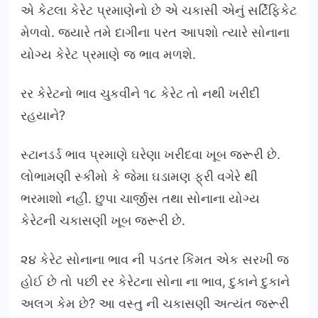
એ કેટલા કેરેટ પ્રમાણેનો છે એ ચકાસી એનું સર્ટિફિકેટ
મેળવો. જયારે તમે દાગીના પરત આપશો ત્યારે સોનાના
યોગ્ય કેરેટ પ્રમાણે જ ભાવ મળશે.
રર કેરેટનો ભાવ ચુકવીને ૧૮ કેરેટ તો નથી ખરીદી
રહયાને?
સ્ટાનડર્ડ ભાવ પ્રમાણે ઘરેણા ખરીદવા ખૂબ જરૂરી છે.
લોભામણી સ્કીમો કે જેમા ઘડામણ ફ્રી વગેરે થી
ભરમાશો નહીં. છુપા ચાર્જીસ તથા સોનાના યોગ્ય
કેરેટની ચકાસણી ખૂબ જરૂરી છે.
૨૪ કેરેટ સોનાના ભાવ ની પડતર કિંમત એક સરખી જ
હોઈ છે તો પછી રર કેરેટના સોના ના ભાવ, દુકાને દુકાને
અલગ કેમ છે? આ વસ્તુ ની ચકાસણી અત્યંત જરૂરી