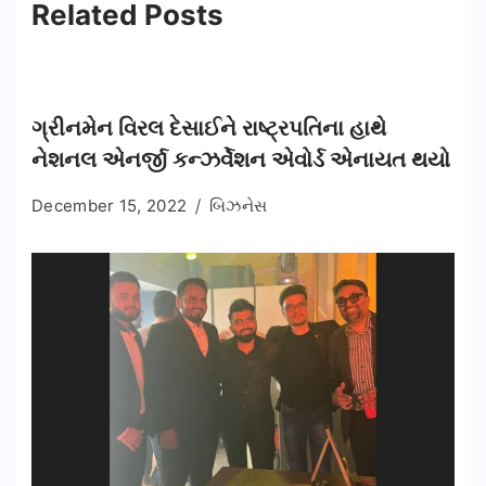
Related Posts
ગ્રીનમેન વિરલ દેસાઈને રાષ્ટ્રપતિના હાથે
નેશનલ એનર્જી કન્ઝર્વેશન એવોર્ડ એનાયત થયો
December 15, 2022
બિઝનેસ