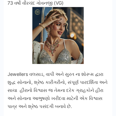
73 વર્ષો વીરચંદ ગોવનજી (VG)
Jewellers વલસાડ, વાપી અને સુરત ના શોરૂમ દ્વારા
શુદ્ધ સોનાનો, શ્રેષ્ઠ કારીગરીનો, સંપૂર્ણ પારદર્શિતા અને
સાચા હીરાનો વિશ્વાસ જ તેમના દરેક ગ્રાહકોને હીરા
અને સોનાના આભુષણો ખરીદવા માટેની એક વિશ્વાસ
પાત્ર અને શ્રેષ્ઠ પસંદગી બનાવે છે.