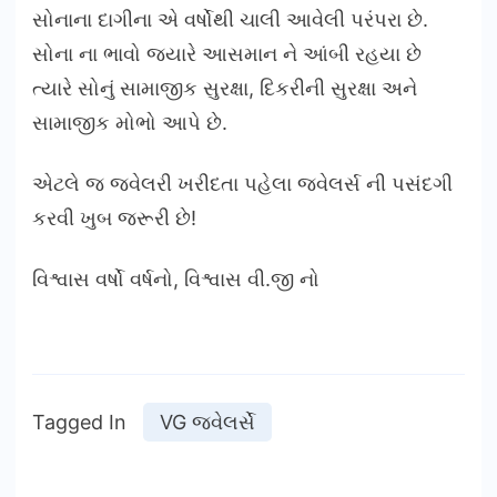
સોનાના દાગીના એ વર્ષોથી ચાલી આવેલી પરંપરા છે.
સોના ના ભાવો જયારે આસમાન ને આંબી રહયા છે
ત્યારે સોનું સામાજીક સુરક્ષા, દિકરીની સુરક્ષા અને
સામાજીક મોભો આપે છે.
એટલે જ જવેલરી ખરીદતા પહેલા જવેલર્સ ની પસંદગી
કરવી ખુબ જરૂરી છે!
વિશ્વાસ વર્ષો વર્ષનો, વિશ્વાસ વી.જી નો
Tagged In
VG જ્વેલર્સે