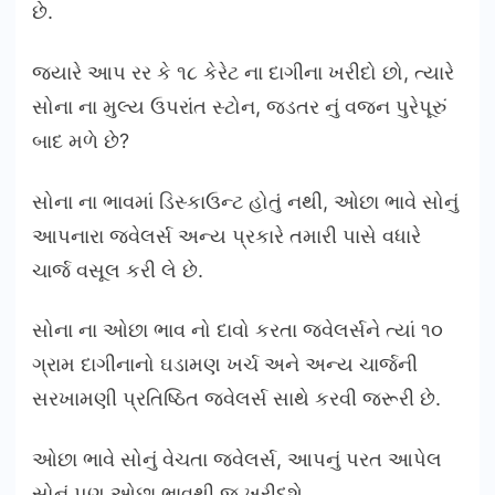
છે.
જયારે આપ રર કે ૧૮ કેરેટ ના દાગીના ખરીદો છો, ત્યારે
સોના ના મુલ્ય ઉપરાંત સ્ટોન, જડતર નું વજન પુરેપૂરું
બાદ મળે છે?
સોના ના ભાવમાં ડિસ્કાઉન્ટ હોતું નથી, ઓછા ભાવે સોનું
આપનારા જવેલર્સ અન્ય પ્રકારે તમારી પાસે વધારે
ચાર્જ વસૂલ કરી લે છે.
સોના ના ઓછા ભાવ નો દાવો કરતા જવેલર્સને ત્યાં ૧૦
ગ્રામ દાગીનાનો ઘડામણ ખર્ચ અને અન્ય ચાર્જની
સરખામણી પ્રતિષ્ઠિત જવેલર્સ સાથે કરવી જરૂરી છે.
ઓછા ભાવે સોનું વેચતા જવેલર્સ, આપનું પરત આપેલ
સોનું પણ ઓછા ભાવથી જ ખરીદશે.