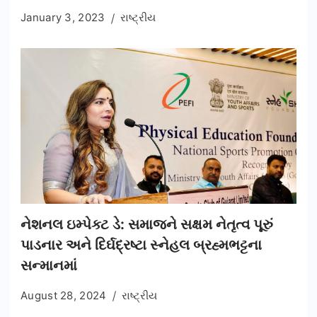
January 3, 2023
રાષ્ટ્રીય
નેશનલ ઇમ્પેક્ટ ડે: સમાજને સક્ષમ નેતૃત્વ પૂરું
પાડનાર અને દિર્ઘદ્રષ્ટા સ્નેહલ બ્રહ્મભટ્ટના
સન્માનમાં
August 28, 2024
રાષ્ટ્રીય