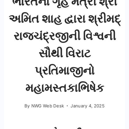
ભારતના ગૃહ મંત્રી શ્રી
એ
અમિત શાહ દ્વારા શ્રીમદ્
લીધી
શ્રીમદ્
રાજચંદ્રજીની વિશ્વની
રાજચંદ્ર
આશ્રમ,
સૌથી વિરાટ
ધરમપુર
ની
પ્રતિમાજીનો
મુલાકાત
મહામસ્તકાભિષેક
By
NWG Web Desk
January 4, 2025