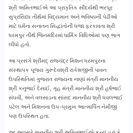
શ્રી અમિતભાઈએ આ પ્રાકૃતિક સૌંદર્યથી ભરપૂર
સુપ્રસિધ્ધ તીર્થમાં વિદ્યમાન અને ભવિષ્યની પેઢીઓ
માટે ધર્મના સનાતન સિદ્ધાંતોની ધજા ફરકાવતા શ્રી
ધરમપુર તીર્થ જિનમંદિરમાં ધાર્મિક વિધિઓમાં પણ ભાગ
લીધો હતો.
આ પ્રસંગે શ્રીમદ્ રાજચંદ્ર મિશન ધરમપુરના
સંસ્થાપક પૂજ્ય ગુરૂદેવશ્રી રાકેશજીની પાવન
ઉપસ્થિતિમાં ગુજરાત રાજ્યના નાણાં મંત્રી માનનીય
શ્રી કનુભાઈ દેસાઈ, ગૃહ મંત્રી માનનીય શ્રી હર્ષભાઈ
સંઘવી, અને વલસાડના સાંસદ માનનીય શ્રી ધવલભાઈ
પટેલ અને મિશનના ઉપ-પ્રમુખ આત્માર્પિત નેમીજી
પણ ઉપસ્થિત હતા.
આ અવસરે માનનીય શ્રી અમિતભાઈએ કહ્યું હતું કે,