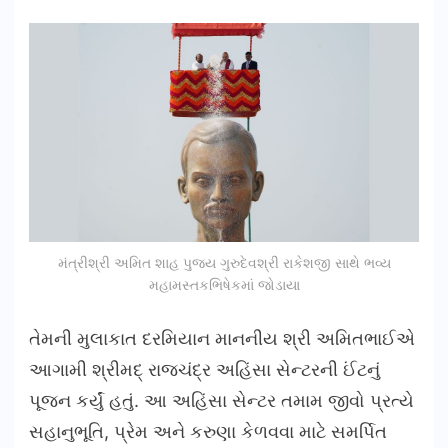
મંત્રીશ્રી અમિત શાહ પુજ્ય ગુરુદેવશ્રી રાકેશજી સાથે ભવ્ય
મહામસ્તકભિષેકમાં જોડાયા
તેમની મુલાકાત દરમિયાન માનનીય શ્રી અમિતભાઈએ
આગામી શ્રીમદ્ રાજચંદ્ર અહિંસા સેન્ટરની ઈંટનું
પૂજન કર્યું હતું. આ અહિંસા સેન્ટર તમામ જીવો પ્રત્યે
સહાનુભૂતિ, પ્રેમ અને કરુણા કેળવવા માટે સમર્પિત