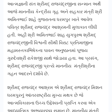
આત્મજ્ઞાની સંત શ્રીમદ્ રાજચંદ્રજીના સન્માન અર્થે
આજે માનનીય કેન્દ્રીય ગૃહ અને સહકાર મંત્રી શ્રી
અમિતભાઈ શાહે ગુજરાતના ધરમપુર ખાતે આવેલ
પવિત્ર શ્રીમદ્ રાજચંદ્ર આશ્રમની મુલાકાત લીધી
હતી. અહીં શ્રી અમિતભાઈ શાહ યુગપુરુષ શ્રીમદ્
રાજચંદ્રજીની વિશ્વની સૌથી વિરાટ પ્રતિમાજીના
મહામસ્તકાભિષેકના પાવન અનુષ્ઠાનમાં પૂજ્ય
ગુરુદેવશ્રી રાકેશજી સાથે જોડાયા હતા. આ પ્રસંગ,
શ્રીમદ્ રાજચંદ્રજી પ્રત્યે માનનીય મંત્રીશ્રીના
ગહન આદરને દર્શાવે છે.
શ્રીમદ્ રાજચંદ્ર આશ્રમ એ શ્રીમદ્ રાજચંદ્ર મિશન
ધરમપુરનું આંતરરાષ્ટ્રીય મુખ્ય મથક છે જે
આત્મવિકાસના ઉચ્ચ ઉદ્દેશ્યની પ્રાપ્તિ કરવા એક
આધ્યાત્મિક અભયારણ્ય સમાન છે. માનનીય મંત્રી