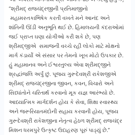
“શ્રીમદ્ રાજચંદ્રજીની પ્રતિમાજીનો
મહામસ્તકાભિષેક કરતી વખતે મને આનંદ અને
શાંતિની ઊંડી અનુભૂતિ થઈ છે. હિમાલયની કંદરાઓમાં
જઈ પ્રાપ્ત ઘણા યોગીઓ કરી શકે છે, પણ
શ્રીમદ્જીએ સમાજની વચ્ચે રહી લોકો માટે મોક્ષનો
માર્ગ કંડાર્યો એ સંસાર પર તેમનો ખૂબ મોટો ઉપકાર છે.
હું મહામાનવ અને ઈશ્વરતુલ્ય એવા શ્રીમદ્જીને
શ્રદ્ધાંજલિ અર્પું છું. પૂજ્ય ગુરૂદેવશ્રી રાકેશજીએ
શ્રીમદ્ રાજચંદ્રજીના જીવન, કવન, વિચારો અને
સિધ્ધાંતોને ચરિતાર્થ કરવાનો મૂક યજ્ઞ આરંભ્યો છે.
આધ્યાત્મિક માર્ગદર્શન હોય કે સેવા, શિક્ષા સ્વાસ્થ્ય
અને જરૂરિયાતમંદોની સહાય કરવાની હોય, પૂજ્ય
ગુરૂદેવશ્રી રાકેશજીના નેતૃત્વ હેઠળ શ્રીમદ્ રાજચંદ્ર
મિશન ધરમપુરે ઉત્કૃષ્ટ ઉદાહરણ પૂરું પાડ્યું છે.’’