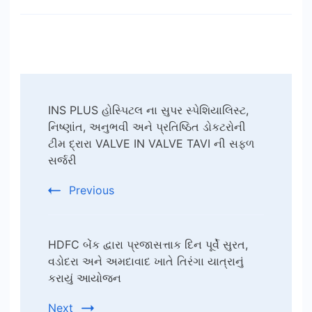
Post
INS PLUS હોસ્પિટલ ના સુપર સ્પેશિયાલિસ્ટ,
Navigation
નિષ્ણાંત, અનુભવી અને પ્રતિષ્ઠિત ડોકટરોની
ટીમ દ્રારા VALVE IN VALVE TAVI ની સફળ
સર્જરી
Previous
HDFC બેંક દ્વારા પ્રજાસત્તાક દિન પૂર્વે સુરત,
વડોદરા અને અમદાવાદ ખાતે તિરંગા યાત્રાનું
કરાયું આયોજન
Next