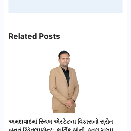
Related Posts
અમદાવાદમાં રિયલ એસ્ટેટના વિકાસનો સ્રોત
બનતું રિડેવલપમેન્ટઃ કાર્તિક સોની, સ્વરા ગ્રુપ