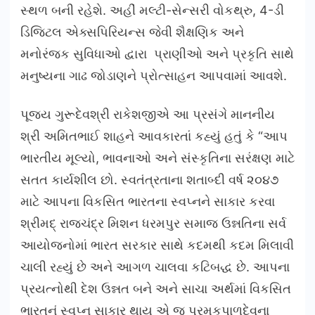
સ્થળ બની રહેશે. અહીં મલ્ટી-સેન્સરી વોકથ્રુ, 4-ડી
ડિજિટલ એક્સપિરિયન્સ જેવી શૈક્ષણિક અને
મનોરંજક સુવિધાઓ દ્વારા પ્રાણીઓ અને પ્રકૃતિ સાથે
મનુષ્યના ગાઢ જોડાણને પ્રોત્સાહન આપવામાં આવશે.
પૂજ્ય ગુરૂદેવશ્રી રાકેશજીએ આ પ્રસંગે માનનીય
શ્રી અમિતભાઈ શાહને આવકારતાં કહ્યું હતું કે “આપ
ભારતીય મૂલ્યો, ભાવનાઓ અને સંસ્કૃતિના સરંક્ષણ માટે
સતત કાર્યશીલ છો. સ્વતંત્રતાના શતાબ્દી વર્ષ ૨૦૪૭
માટે આપના વિકસિત ભારતના સ્વપ્નને સાકાર કરવા
શ્રીમદ્ રાજચંદ્ર મિશન ધરમપુર સમાજ ઉન્નતિના સર્વ
આયોજનોમાં ભારત સરકાર સાથે કદમથી કદમ મિલાવી
ચાલી રહ્યું છે અને આગળ ચાલવા કટિબદ્ધ છે. આપના
પ્રયત્નોથી દેશ ઉન્નત બને અને સાચા અર્થમાં વિકસિત
ભારતનું સ્વપ્ન સાકાર થાય એ જ પરમકૃપાળુદેવના