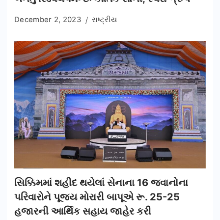
December 2, 2023
રાષ્ટ્રીય
સિક્કિમમાં શહીદ થયેલાં સેનાના 16 જવાનોના
પરિવારોને પૂજ્ય મોરારી બાપૂએ રૂ. 25-25
હજારની આર્થિક સહાય જાહેર કરી