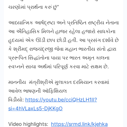
ચરણોમાં પ્રાર્થના કરું છું”
આધ્યાત્મિક આર્ષદ્રષ્ટા અને પ્રતિષ્ઠિત રાષ્ટ્રીય નેતાના
આ ઐતિહાસિક મિલને હાજર રહેલા હજારો સાધકોના
હૃદયમાં એક ઊંડી છાપ છોડી હતી. આ પ્રસંગ દર્શાવે છે
કે શ્રીમદ્ રાજચંદ્રજી જેવા મહાન ભારતીય સંતો દ્વારા
પ્રરૂપિત સિદ્ધાંતોના પાયા પર ભારત અમૃત કાલના
સ્વપ્નને સાચા અર્થમાં પરિપૂર્ણ કરવા માટે સક્ષમ છે.
માનનીય મંત્રીશ્રીએ મુલાકાત દરમિયાન કરવામાં
આવેલ ભાષણની ઑફિશિયલ
વિડીયો:
https://youtu.be/cciQHzLH1II?
si=4hVLaxLs5-DjKKgO
Video highlights:
https://srmd.link/kjehka