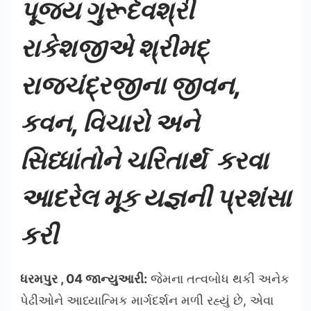
પૂજ્ય ગુરૂદેવશ્રી
રાકેશજીએ શ્રીમદ્
રાજચંદ્રજીના જીવન,
કવન, વિચારો અને
સિધ્ધાંતોને ચરિતાર્થ કરવા
આદરેલ મૂક યજ્ઞની પ્રશંસા
કરી
ધરમપુર , 04 જાન્યુઆરી:
જેમના તત્વબોધ થકી અનેક
પેઢીઓને આધ્યાત્મિક માર્ગદર્શન મળી રહ્યું છે, એવા