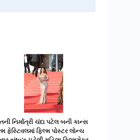
તની નિર્માત્રી ચંદા પટેલ બની કાન્સ
્મ ફેસ્ટિવલમાં ફિલ્મ પોસ્ટર લોન્ચ
ાર city’s પહેલી મહિલા ફિલ્મમેકર