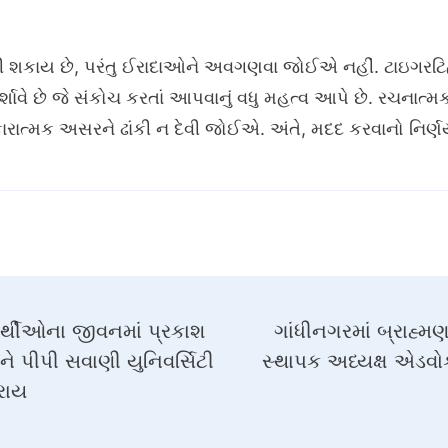
ી બનાવી શકાય છે, પરંતુ ઈરાદાઓને અવગણવા જોઈએ નહીં. ટાઇગ
વે છે જે સંકોચ કરતાં આપવાનું વધુ મહત્વ આપે છે. રચનાત્મક ટ
કારાત્મક અસરને ઢાંકી ન દેવી જોઈએ. અંતે, મદદ કરવાનો નિર્
યાર્થીઓના જીવનમાં પ્રકાશ
ગાંધીનગરમાં બ્રાહ્
ને પીપી સવાણી યુનિવર્સિટી
સ્થાપક અધ્યક્ષ એડવોક
કરાય