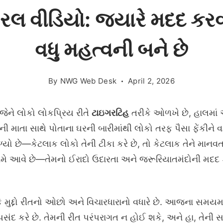
લ વીડિયો: જ્યારે મદદ કર
વધુ મહત્વની બને છે
By
NWG Web Desk
April 2, 2026
જેને લોકો લોકપ્રિય રીતે
ટાઇગરટિહ
તરીકે ઓળખે છે, હાલમાં 
ાની માતા સાથે પોતાના ઘરની બારીમાંથી લોકો તરફ પૈસા ફેંકીને
ો છે—કેટલાક લોકો તેની ટીકા કરે છે, તો કેટલાક તેને માનવતા
ામે આવે છે—તેમનો ઈરાદો ઉદારતા અને જરૂરિયાતમંદોની મદદ 
 કે મુદ્દો રીતનો ઓછો અને વિચારધારાનો વધારે છે. આજના સમયમ
 પસંદ કરે છે. તેમની રીત પરંપરાગત ન હોઈ શકે, અને હા, તેની સા