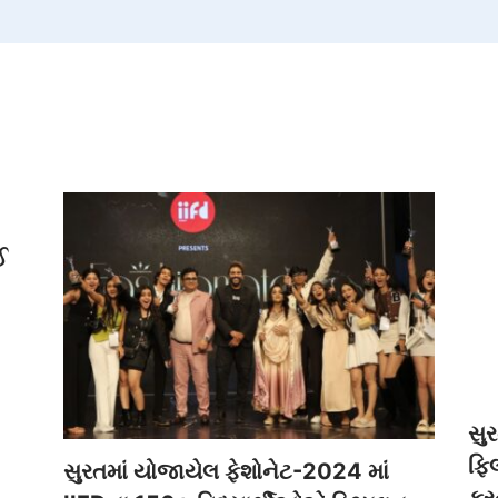
ઈ
સુર
ફિલ
સુરતમાં યોજાયેલ ફેશોનેટ-2024 માં
કરન