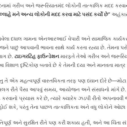
ઘટનામાં ગરીબ અને જરૂરિયાતમંદ લોકોની તાત્કાલિક મદદ કરવાન
્લાહે મને અન્ય લોકોની મદદ કરવા માટે પસંદ કર્યો છે”
અહંકાર 
વેલા દધાલ ગામના એનઆરઆઈ વેપારી અને સામાજિક કાર્યકર છ
ને પાછું આપવાની ભાવના સાથે કાર્ય કરતા રહ્યા છે. તેમના પર
ાગ છે.
ટાઇગરટિહ ફાઉન્ડેશન
મારફતે તેઓ ગરીબ અને જરૂરિયા
. આ વિશાળ દૃષ્ટિકોણ બતાવે છે કે તેમની દયા અને માનવતા મ
તુ તે એક મહત્વપૂર્ણ વાસ્તવિકતા તરફ પણ ધ્યાન દોરે છે—મોટા
લગ રીતે પૈસા આપવું સમય, આયોજન અને સંસાધનો માંગે છે. જ
રવાનો પ્રયાસ કરે છે, ત્યારે ક્યારેક ઝડપી રીતો અપનાવવી
ન હોઈ શકે, પરંતુ તેના પાછળ તાત્કાલિકતા અને વધુ લોકોને ઓછ
તિપૂર્ણ અને સુરક્ષિત રીતે પણ કરી શકાય હતી, અને આ ચિંતા સ