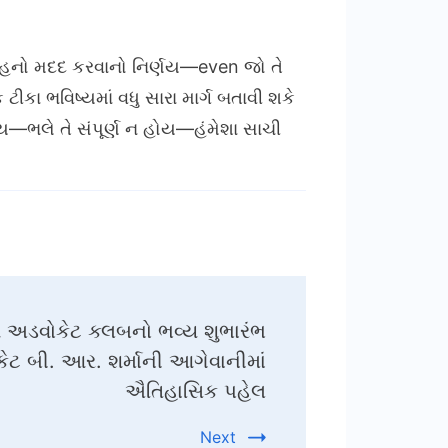
રટિહનો મદદ કરવાનો નિર્ણય—even જો તે
ીકા ભવિષ્યમાં વધુ સારા માર્ગ બતાવી શકે
ણય—ભલે તે સંપૂર્ણ ન હોય—હંમેશા સાચી
મણ અડવોકેટ ક્લબનો ભવ્ય શુભારંભ
ેટ બી. આર. શર્માની આગેવાનીમાં
ઐતિહાસિક પહેલ
Next