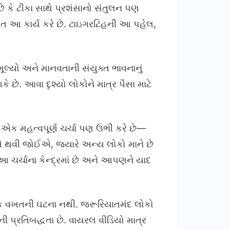
છે કે ટીકા સાથે પ્રશંસાનો સંતુલન પણ
ત આ કાર્ય કરે છે. ટાઇગરટિહની આ પહેલ,
મૂલ્યો અને માનવતાની સંયુક્ત ભાવનાનું
 છે. આવા દૃશ્યો લોકોને માત્ર પૈસા માટે
એક મહત્વપૂર્ણ ચર્ચા પણ ઉભી કરે છે—
રીતે થવી જોઈએ, જ્યારે અન્ય લોકો માને છે
 ચર્ચાના કેન્દ્રમાં છે અને આપણને યાદ
તા એક વખતની ઘટના નથી. જરૂરિયાતમંદ લોકો
ની પ્રતિબદ્ધતા છે. વાયરલ વીડિયો માત્ર