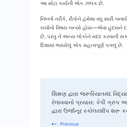
આ મોટા કાર્યની એક ઝલક છે.
નિષ્કર્ષ તરીકે, રીતોને હંમેશા વધુ સાર
ચર્ચાનો વિષય બન્યો હોય—એવા હૃદયને દર્શા
છે, પરંતુ તે અન્ય લોકોને મદદ કરવાની સ
દિશામાં ભરાયેલું એક મહત્વપૂર્ણ પગલું છે.
Post
શિક્ષણ દ્વારા જરૂરિયાતમંદ વિદ્
Navigation
રેલાવવાનો પ્રયાસ: કેપી ગ્રુપ અ
દ્વારા ઉર્જાનૂર સ્કોલરશીપ શરૂ 
Previous