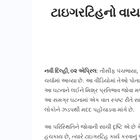
ટાઇગરટિહનો વાયર
નવી દિલ્હી, ૦૨ એપ્રિલ
: તૌસીફ પંચભાયા, 
ચર્ચામાં આવ્યા છે. આ વીડિયોમાં તેઓ પોત
આ ઘટનાને લઈને મિશ્ર પ્રતિભાવ જોવા મળ્ય
આ સમગ્ર ઘટનામાં એક વાત સ્પષ્ટ રીતે સ
લોકોને ઝડપથી મદદ પહોંચાડવા માંગે છે.
આ પરિસ્થિતિને જોવાની સાચી દૃષ્ટિ એ છે
હચકાય છે, ત્યારે ટાઇગરટિહ કાર્ય કરવાનું