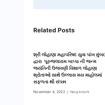
Related Posts
શ્રી લોહાણા મહાપરિષદ યુવા પાંખ મુંબ
દ્વારા પૂરુજલારામ બાપ્પા ની જન્મ
જયંતિની ઉજવણી વિશાળ લોહાણા
શ્રોતાઓ સાથે ઉલ્લાસ મય માહોલમાં
સફળતા થી સંપન્ન
November 4, 2022
લાઇફસ્ટાઇલ