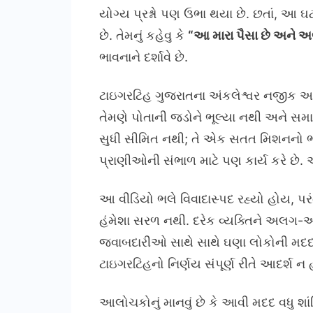
યોગ્ય પ્રશ્નો પણ ઉભા થયા છે. છતાં, આ 
છે. તેમનું કહેવુ કે
“આ મારા પૈસા છે અને અલ
ભાવનાને દર્શાવે છે.
ટાઇગરટિહ ગુજરાતના અંકલેશ્વર નજીક આ
તેમણે પોતાની જડોને ભૂલ્યા નથી અને સમાજ
સુધી સીમિત નથી; તે એક સતત મિશનનો ભ
પ્રાણીઓની સંભાળ માટે પણ કાર્ય કરે છે
આ વીડિયો ભલે વિવાદાસ્પદ રહ્યો હોય, પરં
હંમેશા સરળ નથી. દરેક વ્યક્તિને અલગ-અ
જવાબદારીઓ સાથે સાથે ઘણા લોકોની મદદ ક
ટાઇગરટિહનો નિર્ણય સંપૂર્ણ રીતે આદર્શ 
આલોચકોનું માનવું છે કે આવી મદદ વધુ શાં