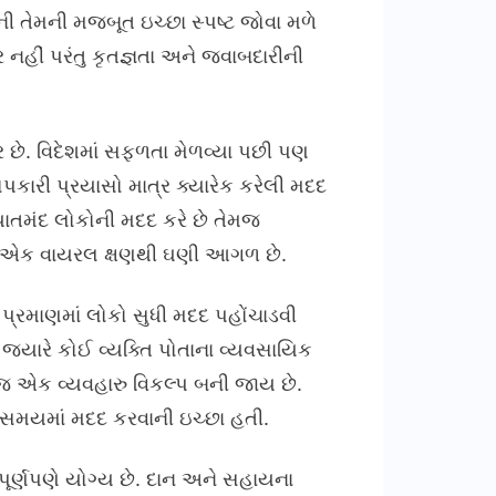
ી તેમની મજબૂત ઇચ્છા સ્પષ્ટ જોવા મળે
નહીં પરંતુ કૃતજ્ઞતા અને જવાબદારીની
ે. વિદેશમાં સફળતા મેળવ્યા પછી પણ
ોપકારી પ્રયાસો માત્ર ક્યારેક કરેલી મદદ
તમંદ લોકોની મદદ કરે છે તેમજ
ાત્ર એક વાયરલ ક્ષણથી ઘણી આગળ છે.
 પ્રમાણમાં લોકો સુધી મદદ પહોંચાડવી
્યારે કોઈ વ્યક્તિ પોતાના વ્યવસાયિક
 જ એક વ્યવહારુ વિકલ્પ બની જાય છે.
ા સમયમાં મદદ કરવાની ઇચ્છા હતી.
ંપૂર્ણપણે યોગ્ય છે. દાન અને સહાયના