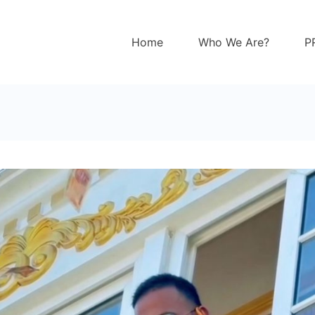
Home
Who We Are?
P