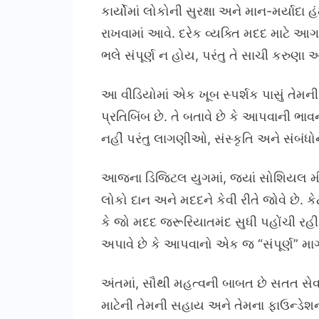
કાર્યોમાં લોકોની સુરક્ષા અને માન-મર્યાદ
રાખવામાં આવે. દરેક વ્યક્તિ મદદ માટે 
ભલે સંપૂર્ણ ન હોય, પરંતુ તે સાચી કરુણા અ
આ વીડિયોમાં એક ખૂબ સ્પર્શક પાસું તેમની
પ્રતિબિંબ છે. તે બતાવે છે કે આપવાની ભાવ
નહીં પરંતુ લાગણીઓ, સંસ્કૃતિ અને સંબંધોની
આજના ડિજિટલ યુગમાં, જ્યાં સોશિયલ મીડ
લોકો દાન અને મદદને કેવી રીતે જોવે છે. ક
કે જો મદદ જરૂરિયાતમંદ સુધી પહોંચી રહ
અપાવે છે કે આપવાનો એક જ “સંપૂર્ણ” માર્
અંતમાં, સૌથી મહત્વની બાબત છે સતત સેવા.
માટેની તેમની સહાય અને તેમના ફાઉન્ડેશન મ