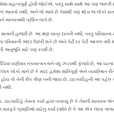
ા હંમેશા મહત્વપૂર્ણ હોવી જોઈએ. પરંતુ સાથે સાથે આ પણ જરૂરી 
આગળ આવતો નથી, અને જે આવે છે તેમાંથી પણ થોડા જ લોકો સત
ને માનવતાથી પ્રેરિત લાગે છે.
 માતાની હાજરી છે. આ ક્ષણ માત્ર દાનની નથી, પરંતુ પરિવારના 
ના પરિવારની અંદર ઉછરી શકે છે અને પેઢી દર પેઢી આગળ વધી શકે
 અનુભૂતિ માટે પણ સ્પર્શે છે.
િયા ઘણીવાર નકારાત્મકતાને વધુ ઝડપથી ફેલાવે છે, આ ઘટના 
ેટલાક લોકો માને છે કે મદદ હંમેશા શાંતિપૂર્ણ અને વ્યવસ્થિત 
ી હોય તો તેની રીત ગૌણ બની જાય છે. ટાઇગરટિહની આ પહેલ આ
ગ નથી.
 ટાઇગરટિહે તેમના કાર્ય દ્વારા બતાવ્યું છે કે તેમની માનવ
ારફતે પ્રાણીઓ માટેનું કાર્ય દર્શાવે છે કે આ એક લાંબા ગાળા