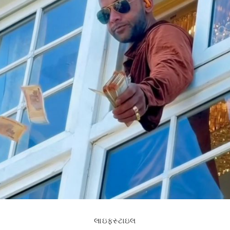
લાઇફસ્ટાઇલ