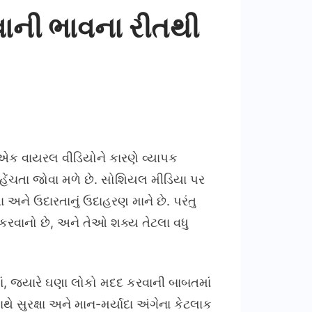
વાની ભાવના રીતથી
એક વાયરલ વીડિયોને કારણે વ્યાપક
 વહેંચતા જોવા મળે છે. સોશિયલ મીડિયા પર
 અને ઉદારતાનું ઉદાહરણ માને છે. પરંતુ
કરવાનો છે, અને તેઓ શક્ય તેટલા વધુ
ાં, જ્યારે ઘણા લોકો મદદ કરવાની બાબતમાં
થે સુરક્ષા અને માન-મર્યાદા અંગેના કેટલાક