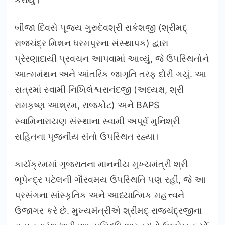
બીજા દિવસે પૂજ્ય ગુરુદેવશ્રી રાકેશજી (શ્રીમદ્
રાજચંદ્ર મિશન ધરમપુરના સંસ્થાપક) દ્વારા
પ્રેરણાદાયી પ્રવચન આપવામાં આવ્યું, જે ઉપસ્થિતોને
આત્મમંથન અને આંતરિક જાગૃતિ તરફ દોરી ગયું. આ
સત્રમાં સ્વામી નિખિલેશ્વરાનંદજી (અધ્યક્ષ, શ્રી
રામકૃષ્ણ આશ્રમ, રાજકોટ) અને BAPS
સ્વામિનારાયણ સંસ્થાના સ્વામી અપૂર્વ મુનિશ્રી
સહિતના પૂજનીય સંતો ઉપસ્થિત રહ્યા।
કાર્યક્રમમાં ગુજરાતના માનનીય મુખ્યમંત્રી શ્રી
ભૂપેન્દ્ર પટેલની ગૌરવમય ઉપસ્થિતિ પણ રહી, જે આ
પ્રસંગના સાંસ્કૃતિક અને આધ્યાત્મિક મહત્ત્વને
ઉજાગર કરે છે. મુખ્યમંત્રીએ શ્રીમદ્ રાજચંદ્રજીના