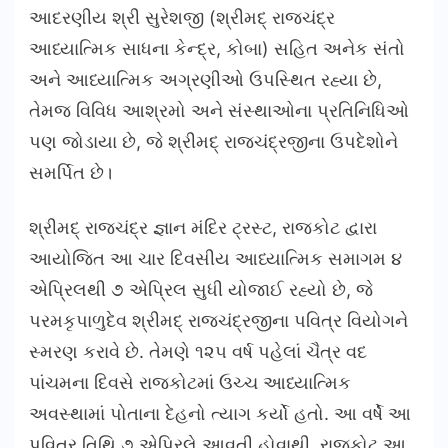
આદરણીય શ્રી સુરેશજી (શ્રીમદ્ રાજચંદ્ર
આધ્યાત્મિક સાધના કેન્દ્ર, કોબા) સહિત અનેક સંતો
અને આધ્યાત્મિક અગ્રણીઓ ઉપસ્થિત રહ્યા છે,
તેમજ વિવિધ આશ્રમો અને સંસ્થાઓના પ્રતિનિધિઓ
પણ જોડાયા છે, જે શ્રીમદ્ રાજચંદ્રજીના ઉપદેશોને
સમર્પિત છે।
શ્રીમદ્ રાજચંદ્ર જ્ઞાન મંદિર ટ્રસ્ટ, રાજકોટ દ્વારા
આયોજિત આ ચાર દિવસીય આધ્યાત્મિક સમાગમ ૪
એપ્રિલથી ૭ એપ્રિલ સુધી યોજાઈ રહ્યો છે, જે
પરમકૃપાળુદેવ શ્રીમદ્ રાજચંદ્રજીના પવિત્ર વિયોગને
સ્મરણ કરાવે છે. તેમણે ૧૨૫ વર્ષ પહેલાં ચૈત્ર વદ
પાંચમના દિવસે રાજકોટમાં ઉચ્ચ આધ્યાત્મિક
અવસ્થામાં પોતાના દેહનો ત્યાગ કર્યો હતો. આ વર્ષે આ
પવિત્ર તિથિ ૭ એપ્રિલે આવતી હોવાથી, રાજકોટ આ