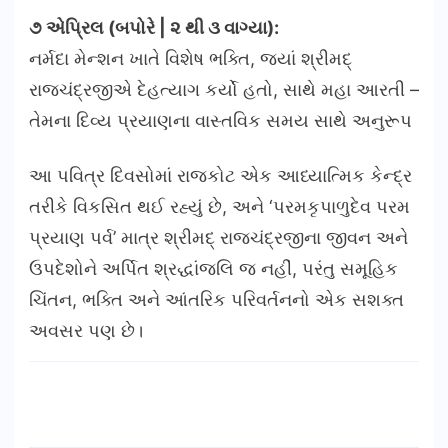
૭ એપ્રિલ (બપોરે | ૨ થી ૩ વાગ્યા):
નર્મદા મેન્શન ખાતે વિશેષ ભક્તિ, જ્યાં શ્રીમદ્
રાજચંદ્રજીએ દેહત્યાગ કર્યો હતો, સાથે મહા આરતી –
તેમના દિવ્ય પ્રયાણના વાસ્તવિક સમય સાથે અનુરૂપ
આ પવિત્ર દિવસોમાં રાજકોટ એક આધ્યાત્મિક કેન્દ્ર
તરીકે વિકસિત થઈ રહ્યું છે, અને ‘પરમકૃપાળુદેવ પરમ
પ્રયાણ પર્વ’ માત્ર શ્રીમદ્ રાજચંદ્રજીના જીવન અને
ઉપદેશોને અર્પિત શ્રદ્ધાંજલિ જ નહીં, પરંતુ સમૂહિક
ચિંતન, ભક્તિ અને આંતરિક પરિવર્તનનો એક સશક્ત
અવસર પણ છે।