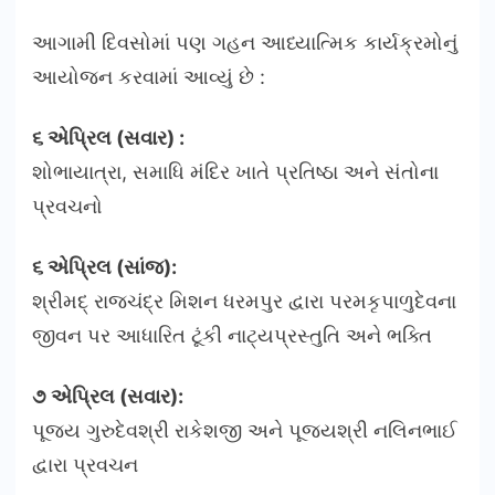
આગામી દિવસોમાં પણ ગહન આધ્યાત્મિક કાર્યક્રમોનું
આયોજન કરવામાં આવ્યું છે :
૬ એપ્રિલ (સવાર) :
શોભાયાત્રા, સમાધિ મંદિર ખાતે પ્રતિષ્ઠા અને સંતોના
પ્રવચનો
૬ એપ્રિલ (સાંજ):
શ્રીમદ્ રાજચંદ્ર મિશન ધરમપુર દ્વારા પરમકૃપાળુદેવના
જીવન પર આધારિત ટૂંકી નાટ્યપ્રસ્તુતિ અને ભક્તિ
૭ એપ્રિલ (સવાર):
પૂજ્ય ગુરુદેવશ્રી રાકેશજી અને પૂજ્યશ્રી નલિનભાઈ
દ્વારા પ્રવચન