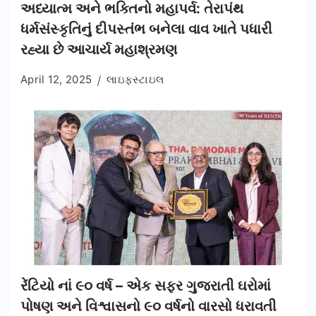
અધ્યાત્મ અને ભક્તિનો મહાપર્વ: તેરાપંથ
ધર્મસંસ્કૃતિનું દીપસ્તંભ બનેલા વાવ ખાતે પધારી
રહ્યા છે આચાર્ય મહાશ્રમણ
April 12, 2025
લાઇફસ્ટાઇલ
રેંટિયો નાં ૯૦ વર્ષ – એક સફર ગુજરાતી ઘરોમાં
પોષણ અને વિશ્વાસનો ૯૦ વર્ષનો વારસો ધરાવતી