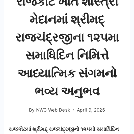
રાજકોટ ખાતે શાસ્ત્રી
૧૨૫મો
મેદાનમાં શ્રીમદ્
સમાધિદિન
રાજચંદ્રજીના ૧૨૫મા
સમાધિદિન નિમિત્તે
આધ્યાત્મિક સંગમનો
ભવ્ય અનુભવ
By
NWG Web Desk
April 9, 2026
રાજકોટમાં શ્રીમદ્ રાજચંદ્રજીનો ૧૨૫મો સમાધિદિન