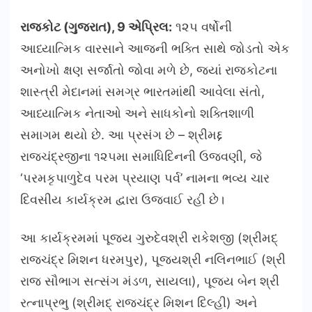
રાજકોટ (ગુજરાત), 9 એપ્રિલ:
૧૨૫ વર્ષોની
આધ્યાત્મિક વારસાને આજની ભક્તિ સાથે જોડતો એક
અનોખો ક્ષણ સર્જાતો જોવા મળે છે, જ્યાં રાજકોટના
શાસ્ત્રી મેદાનમાં સમગ્ર ભારતમાંથી આવેલા સંતો,
આધ્યાત્મિક નેતાઓ અને સાધકોનો શક્તિશાળી
સમાગમ થયો છે. આ પ્રસંગ છે – શ્રીમદ્દ
રાજચંદ્રજીના ૧૨૫મા સમાધિદિનની ઉજવણી, જે
‘પરમકૃપાળુદેવ પરમ પ્રયાણ પર્વ’ નામના ભવ્ય ચાર
દિવસીય કાર્યક્રમ દ્વારા ઉજવાઈ રહી છે।
આ કાર્યક્રમમાં પૂજ્ય ગુરુદેવશ્રી રાકેશજી (શ્રીમદ્
રાજચંદ્ર મિશન ધરમપુર), પૂજ્યશ્રી નલિનભાઈ (શ્રી
રાજ સૌભાગ સત્સંગ મંડળ, સાયલા), પૂજ્ય બેન શ્રી
રત્નાપ્રભુ (શ્રીમદ્ રાજચંદ્ર મિશન દિલ્હી) અને