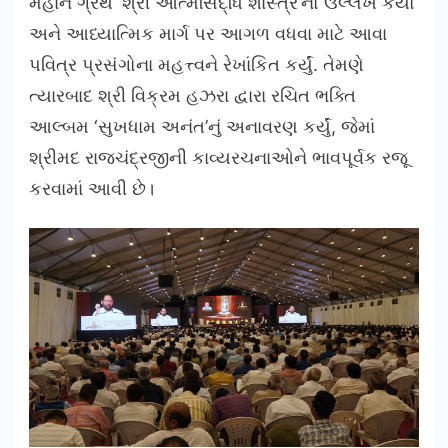
મહાન ગ્રંથ ‘શ્રી આત્મસિદ્ધિ શાસ્ત્ર’નો ઉલ્લેખ કર્યો
અને આધ્યાત્મિક માર્ગ પર આગળ વધવા માટે આવા
પવિત્ર પ્રસંગોના મહત્ત્વને રેખાંકિત કર્યું. તેમણે
ત્યારબાદ શ્રી વિક્રમ હઝરા દ્વારા રચિત ભક્તિ
આલ્બમ ‘સુખધામ અનંત’નું અનાવરણ કર્યું, જેમાં
શ્રીમદ રાજચંદ્રજીની કાવ્યરચનાઓને ભાવપૂર્વક રજૂ
કરવામાં આવી છે।