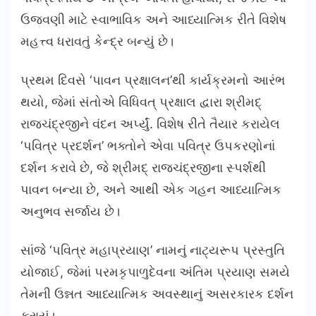
ઉજવણી માટે સ્વાભાવિક અને આધ્યાત્મિક રીતે વિશેષ
મહત્ત્વ ધરાવતું કેન્દ્ર બન્યું છે।
પ્રથમ દિવસે ‘પાવન પ્રક્ષાલન’થી કાર્યક્રમનો આરંભ
થયો, જેમાં સંતોએ વિધિવત્ પ્રક્ષાલ દ્વારા શ્રીમદ્
રાજચંદ્રજીને વંદન અર્પ્યું. વિશેષ રીતે તૈયાર કરાયેલ
‘પવિત્ર પ્રદર્શન’ ભક્તોને એવા પવિત્ર ઉપકરણોનાં
દર્શન કરાવે છે, જે શ્રીમદ્ રાજચંદ્રજીના સ્પર્શથી
પાવન બન્યા છે, અને આથી એક ગહન આધ્યાત્મિક
અનુભવ સર્જાય છે।
સાંજે ‘પવિત્ર મહાપ્રયાણ’ નામનું નાટ્યરૂપ પ્રસ્તુતિ
યોજાઈ, જેમાં પરમકૃપાળુદેવના અંતિમ પ્રયાણ સમયે
તેમની ઉન્નત આધ્યાત્મિક અવસ્થાનું અસરકારક દર્શન
કરાયું।