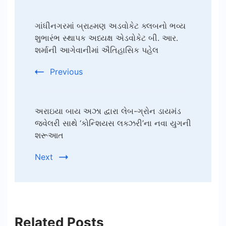
Post
ગાંધીનગરમાં બ્રાહ્મણ અડવોકેટ ક્લબનો ભવ્ય
Navigation
શુભારંભ સ્થાપક અધ્યક્ષ એડવોકેટ બી. આર.
શર્માની આગેવાનીમાં ઐતિહાસિક પહેલ
Previous
અરાઇયા બાય અઝા દ્વારા લેબ-ગ્રોન ડાયમંડ
જ્વેલરી સાથે ‘કોન્શિયસ લક્ઝરી’ના નવા યુગની
શરૂઆત
Next
Related Posts