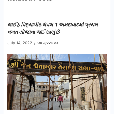
લાઈફ વિદ્યાપીઠ લેવલ
1
અમદાવાદમાં પ્રથમ
વખત યોજાવા જઈ રહ્યું છે
July 14, 2022
લાઇફસ્ટાઇલ