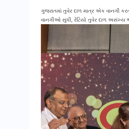
ગુજરાતમાં તુવેર દાળ માત્ર એક વાનગી કરતા
વાનગીઓ સુધી, રેંટિયો તુવેર દાળ અસંખ્ય