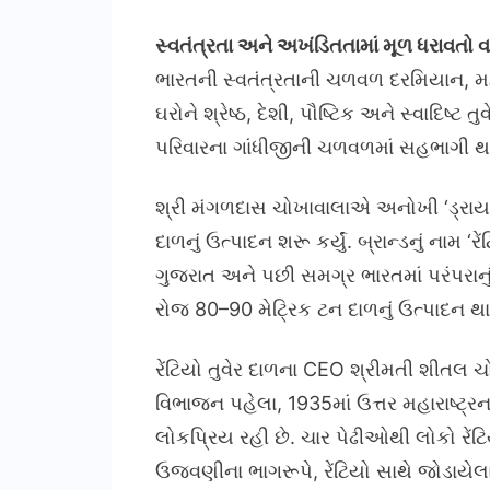
સ્વતંત્રતા અને અખંડિતતામાં મૂળ ધરાવતો 
ભારતની સ્વતંત્રતાની ચળવળ દરમિયાન, મહારા
ઘરોને શ્રેષ્ઠ, દેશી, પૌષ્ટિક અને સ્વાદિષ્
પરિવારના ગાંધીજીની ચળવળમાં સહભાગી થવાનું
શ્રી મંગળદાસ ચોખાવાલાએ અનોખી ‘ડ્રાય 
દાળનું ઉત્પાદન શરૂ કર્યું. બ્રાન્ડનું નામ 
ગુજરાત અને પછી સમગ્ર ભારતમાં પરંપરાનું પ
રોજ 80–90 મેટ્રિક ટન દાળનું ઉત્પાદન થા
રેંટિયો તુવેર દાળના CEO શ્રીમતી શીતલ ચ
વિભાજન પહેલા, 1935માં ઉત્તર મહારાષ્ટ્રન
લોકપ્રિય રહી છે. ચાર પેઢીઓથી લોકો રેંટિ
ઉજવણીના ભાગરૂપે, રેંટિયો સાથે જોડાયેલા 