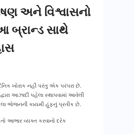
પોષણ અને વિશ્વાસનો
આ બ્રાન્ડ સાથે
હાસ
નિક ખોરાક નહીં પરંતુ એક પરંપરા છે.
 દ્વારા આઝાદી પહેલા સ્થાપવામાં આવેલી
ધેલા ભોજનની કાયમી હૂંફનું પ્રતીક છે.
ેતુ હતો આભાર વ્યક્ત કરવાનો દરેક