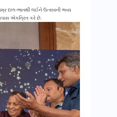
છે. નમ્ર દાળ-ભાતથી લઈને ઉત્સવની ભવ્ય
સપાસ એકત્રિત કરે છે.