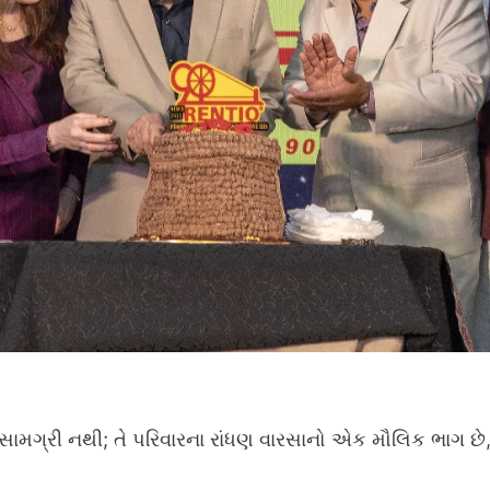
ક સામગ્રી નથી; તે પરિવારના રાંધણ વારસાનો એક મૌલિક ભાગ છે