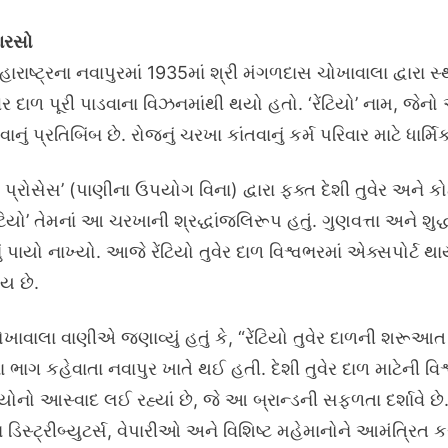
વારસો
ષ્ટ્રના નવાપુરમાં 1935માં શ્રી મંગળદાસ ચોખાવાલા દ્વારા સ્થ
ટ તુવેર દાળ પૂરી પાડવાના વિઝનમાંથી થયો હતો. ‘રેંટિયો’ નામ, જે
 પ્રતિબિંબ છે. રોજનું ચરખા કાંતવાનું કર્મ પરિવાર માટે ધાર્મિ
પ્રોસેસ’ (પાણીના ઉપયોગ વિના) દ્વારા ફક્ત દેશી તુવેર અન
‘રેંટિયો’ તેમનાં આ ચરખાની શ્રદ્ધાંજલિરૂપ હતું. ગુણવત્તા અને શ
ાયો નાખ્યો. આજે રેંટિયો તુવેર દાળ વિશ્વભરમાં એક્સપોર્ટ થાય 
ય છે.
ોખાવાલા વાણીએ જણાવ્યું હતું કે, “રેંટિયો તુવેર દાળની શરૂ
ા ભાગ કહેવાતા નવાપુર ખાતે થઈ હતી. દેશી તુવેર દાળ માટેની વિ
યોનો આસ્વાદ લઈ રહ્યાં છે, જે આ બ્રાન્ડની સફળતા દર્શાવે છે.
ડિસ્ટ્રીબ્યુટર્સ, વેપારીઓ અને વિશિષ્ટ મહેમાનોને આમંત્રિત કર