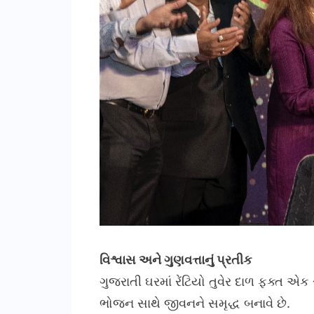
વિશ્વાસ અને ગુણવત્તાનું પ્રતીક
ગુજરાતી ઘરમાં રેંટિયો તુવેર દાળ ફક્ત એ
ભોજન સાથે જીવનને સમૃદ્ધ બનાવે છે.