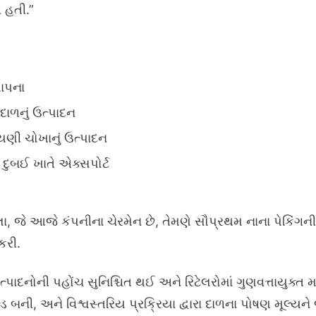
ી હતી.”
થાપના
 દાળનું ઉત્પાદન
ાયણી ચોખાનું ઉત્પાદન
 દુબઈ ખાતે એક્સપોર્ટ
, જે આજે કંપનીના ચેરમેન છે, તેમણે સૌપ્રથમ નાના પેકિંગની 
કરી.
પાદનોની પહોંચ સુનિશ્ચિત થઈ અને રિટેલરોમાં ગુણવત્તાયુક્ત મ
 બની, અને વિશ્વસ્તરિય પ્રક્રિયા દ્વારા દાળના પોષણ મૂલ્યને જ