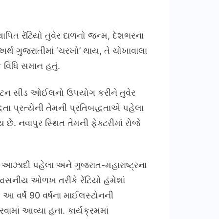
ાપિત રેંટિયો તુવેર દાળનો જન્મ, દેશભરના
નો અર્થ ગુજરાતીમાં ‘ચરખો’ થાય, તે ચોખાવાલા
ક વિધિ સમાન હતું.
ે કોટન સીડ ઓઈલનો ઉપયોગ કરીને તુવેર
ુદ્ધતા પ્રત્યેની તેમની પ્રતિબદ્ધતાએ પહેલા
છે. નવાપુર સ્થિત તેમની ફેક્ટરીમાં રોજે
આત આઝાદી પહેલા અને ગુજરાત-મહારાષ્ટ્રના
શ્વસનીય ઓળખ તરીકે રેંટિયો હંમેશાં
 આ વર્ષે 90 વર્ષના માઈલસ્ટોનની
વામાં આવ્યા હતા. કાર્યક્રમમાં