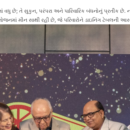
ં વધુ છે; તે સુકુન, પરંપરા અને પારિવારિક બંધનોનું પ્રતીક 
 ભોજનમાં મૌન સાથી રહી છે, જે પરિવારોને ડાઇનિંગ ટેબલની આ