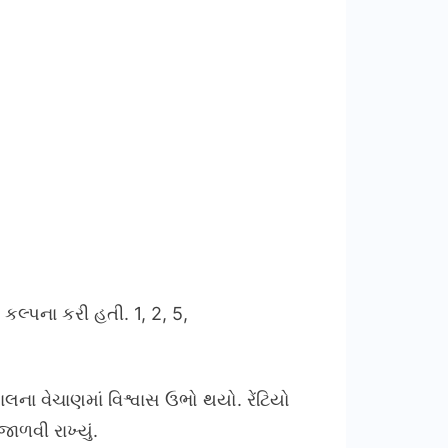
કલ્પના કરી હતી. 1, 2, 5,
ાલના વેચાણમાં વિશ્વાસ ઉભો થયો. રેંટિયો
ાળવી રાખ્યું.