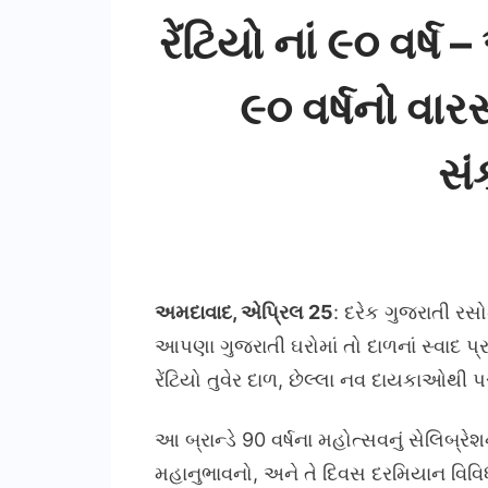
રેંટિયો નાં ૯૦ વર
૯૦ વર્ષનો વાર
સં
અમદાવાદ, એપ્રિલ 25
: દરેક ગુજરાતી રસ
આપણા ગુજરાતી ઘરોમાં તો દાળનાં સ્વાદ પ્
રેંટિયો તુવેર દાળ, છેલ્લા નવ દાયકાઓથી પર
આ બ્રાન્ડે 90 વર્ષના મહોત્સવનું સેલિબ્રેશ
મહાનુભાવનો, અને તે દિવસ દરમિયાન વિવિધ