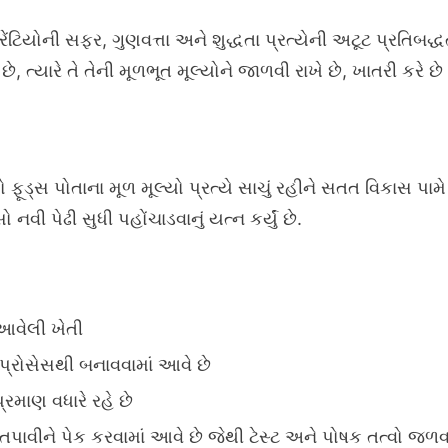
િયોની સફર, ગુણવત્તા અને શુદ્ધતા પ્રત્યેની અટૂટ પ્રતિબદ્ધતા
 ત્યારે તે તેની મૂળભૂત મૂલ્યોને જાળવી રાખે છે, ખાતરી કરે છે
યો ફૂડ્સ પોતાના મૂળ મૂલ્યો પ્રત્યે સાચું રહીને સતત વિકાસ 
નવી પેઢી સુધી પહોંચાડવાનું યત્ન કર્યું છે.
આવેલી ખેતી
્રોસેસથી બનાવવામાં આવે છે
્રમાણ વધારે રહે છે
 તપાવીને પેક કરવામાં આવે છે જેથી ટેસ્ટ અને પોષક તત્વો જળ