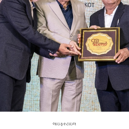
લાઇફસ્ટાઇલ