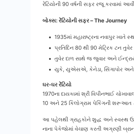
રેંટિયોની 90 વર્ષની સફર રજૂ કરવામાં આવ
બોક્સ: રેંટિયોની સફર – The Journey
1935માં મહારાષ્ટ્રના નવાપુર ખાતે સ્
પ્રતિદિન 80 થી 90 મેટ્રિક ટન તુવેર
તુવેર દાળ સાથે જ જુવાર અને ઈન્દ્ર
યુકે, યુએસએ, કેનેડા, સિંગાપોર અને
ઘર-ઘર રેંટિયો
1970ના દાયકામાં શ્રી વિપીનભાઈ ચોખાવાલા
10 અને 25 કિલોગ્રામ પેકિંગની શરૂઆત 
આ પહેલથી ગ્રાહકોને શુદ્ધ અને સ્વસ્થ ઉત્
નાના પેકેજોમાં વેચાણ કરતી અગ્રણી બ્રાન્ડ