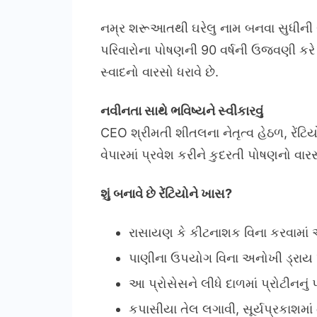
નમ્ર શરૂઆતથી ઘરેલુ નામ બનવા સુધીની રેંટ
પરિવારોના પોષણની 90 વર્ષની ઉજવણી કરે છે,
સ્વાદનો વારસો ધરાવે છે.
નવીનતા સાથે ભવિષ્યને સ્વીકારવું
CEO શ્રીમતી શીતલના નેતૃત્વ હેઠળ, રેંટિ
વેપારમાં પ્રવેશ કરીને કુદરતી પોષણનો વારસો 
શું બનાવે છે રેંટિયોને ખાસ?
રાસાયણ કે કીટનાશક વિના કરવામાં 
પાણીના ઉપયોગ વિના અનોખી ડ્રાય પ
આ પ્રોસેસને લીધે દાળમાં પ્રોટીનનું પ
કપાસીયા તેલ લગાવી, સૂર્યપ્રકાશમાં