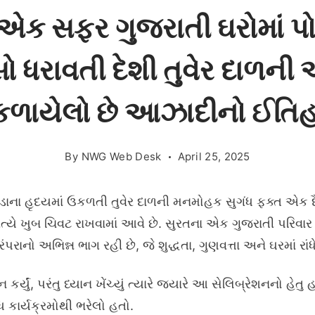
્ષ – એક સફર ગુજરાતી ઘરોમાં 
સો ધરાવતી દેશી તુવેર દાળની 
કળાયેલો છે આઝાદીનો ઈતિ
By
NWG Web Desk
April 25, 2025
ોડાના હૃદયમાં ઉકળતી તુવેર દાળની મનમોહક સુગંધ ફક્ત એક દૈ
રત્યે ખુબ ચિવટ રાખવામાં આવે છે. સુરતના એક ગુજરાતી પરિવાર
ંપરાનો અભિન્ન ભાગ રહી છે, જે શુદ્ધતા, ગુણવત્તા અને ઘરમાં રાં
ન કર્યું, પરંતુ ધ્યાન ખેંચ્યું ત્યારે જ્યારે આ સેલિબ્રેશનનો હ
 કાર્યક્રમોથી ભરેલો હતો.