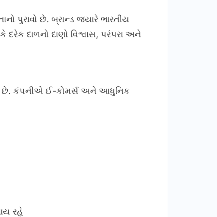
નો પુરાવો છે. બ્રાન્ડ જ્યારે ભારતીય
 કે દરેક દાળનો દાણો વિશ્વાસ, પરંપરા અને
પામે છે. કંપનીએ ઈ-કોમર્સ અને આધુનિક
વાય રહે