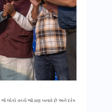
, જે લોકો વચ્ચે જોડાણ બનાવે છે અને દરેક