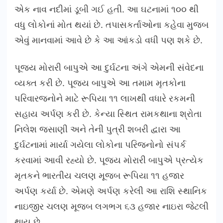
એક નાવ નદીમાં ડૂબી ગઈ હતી. આ ઘટનામાં ૧૦૦ થી
વધુ લોકોનાં મોત થયાં છે. તપાસકર્તાઓના કહેવા મુજબ
એવું માનવામાં આવે છે કે આ આંકડો વધી પણ શકે છે.
પૂજ્ય મોરારી બાપુએ આ દુર્ઘટના અંગે એમની સંવેદના
વ્યક્ત કરી છે. પૂજ્ય બાપુએ આ તમામ મૃતકોના
પરિવારજનોને માટે રૂપિયા ૧૧ લાખથી વધારે રકમની
સહાય અર્પણ કરી છે. કેન્યા સ્થિત રામકથાના શ્રોતા
નિલેશ જસાણી અને તેની પુત્રી શબરી દ્વારા આ
દુર્ઘટનામાં માર્યા ગયેલા લોકોના પરિજનોનો સંપર્ક
કરવામાં આવી રહ્યો છે. પૂજ્ય મોરારી બાપુએ પ્રત્યેક
મૃતકને ભારતીય ચલણ મૂજબ રૂપિયા ૧૧ હજાર
અર્પણ કર્યા છે. એમણે અર્પણ કરેલી આ રાશિ સ્થાનિક
નાઇજીર ચલણ મૂજબ લગભગ ૬૩ હજાર નાઇરા જેટલી
થાય છે.