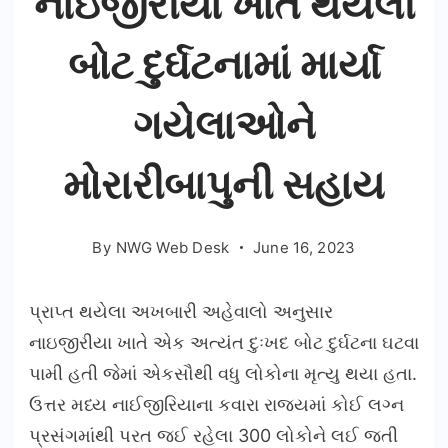
નાઇજીરીયા ખાતે થયેલી
બોટ દુર્ઘટનામાં માર્યા
ગયેલાઓને
મોરારીબાપુની સહાય
By
NWG Web Desk
June 16, 2023
પ્રાપ્ત થયેલા અખબારી અહેવાલો અનુસાર
નાઇજીરીયા ખાતે એક અત્યંત દુઃખદ બોટ દુર્ઘટના ઘટવા
પામી હતી જેમાં એકસૌથી વધુ લોકોના મૃત્યુ થયા હતા.
ઉત્તર મધ્ય નાઈજીરિયાના કવારા રાજ્યમાં કોઈ લગ્ન
પ્રસંગમાંથી પરત જઈ રહેલા 300 લોકોને લઈ જતી