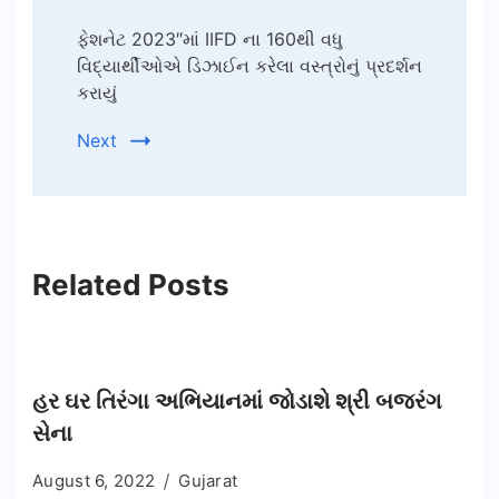
ફેશનેટ 2023″માં IIFD ના 160થી વધુ
વિદ્યાર્થીઓએ ડિઝાઈન કરેલા વસ્ત્રોનું પ્રદર્શન
કરાયું
Next
Related Posts
હર ઘર તિરંગા અભિયાનમાં જોડાશે શ્રી બજરંગ
સેના
August 6, 2022
Gujarat