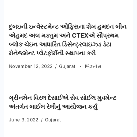
દુબઇની ઇન્વેસ્ટમેન્ટ ઓફિસના શેખ હમદન બીન
એહમદ અલ મક્તુમ અને CTEXએ સૌપ્રથમ
બ્લોક ચેઇન આધારિત ડિસેન્ટ્રલાઇઝ્ડ ડેટા
મેનેજમેન્ટ પ્લેટફોર્મની સ્થાપના કરી
November 12, 2022
Gujarat
બિઝનેસ
ગ્રીનમેન વિરલ દેસાઈએ સેવ સોઈલ મુવમેન્ટ
અંતર્ગત બાઈલ રેલીનું આયોજન કર્યું
June 3, 2022
Gujarat