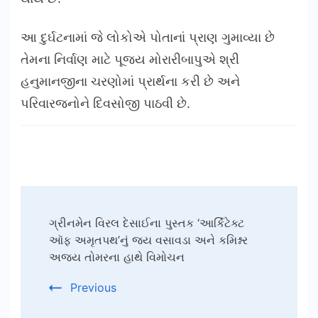
આ દુર્ઘટનામાં જે લોકોએ પોતાનાં પ્રાણ ગુમાવ્યા છે
તેમના નિર્વાણ માટે પૂજ્ય મોરારીબાપુએ શ્રી
હનુમાનજીના ચરણોમાં પ્રાર્થના કરી છે અને
પરિવારજનોને દિવસોજી પાઠવી છે.
Post
ગ્રીનમેન વિરલ દેસાઈના પુસ્તક ‘આર્કિટેક્ટ
Navigation
ઑફ અમૃતપથ’નું જય વસાવડા અને કમિશ્નર
અજય તોમરના હાથે વિમોચન
Previous