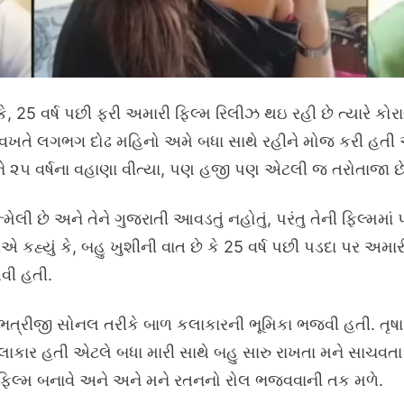
 કે, 25 વર્ષ પછી ફરી અમારી ફિલ્મ રિલીઝ થઇ રહી છે ત્યારે કો
વખતે લગભગ દોઢ મહિનો અમે બધા સાથે રહીને મોજ કરી હતી એ 
થયાને ૨૫ વર્ષના વહાણા વીત્યા, પણ હજી પણ એટલી જ તરોતાજા 
ન્મેલી છે અને તેને ગુજરાતી આવડતું નહોતું, પરંતુ તેની ફિલ્
દીએ કહ્યું કે, બહુ ખુશીની વાત છે કે 25 વર્ષ પછી પડદા પર અ
વી હતી.
 ભત્રીજી સોનલ તરીકે બાળ કલાકારની ભૂમિકા ભજવી હતી. તૃષ
 કલાકાર હતી એટલે બધા મારી સાથે બહુ સારુ રાખતા મને સાચવત
 ફિલ્મ બનાવે અને અને મને રતનનો રોલ ભજવવાની તક મળે.