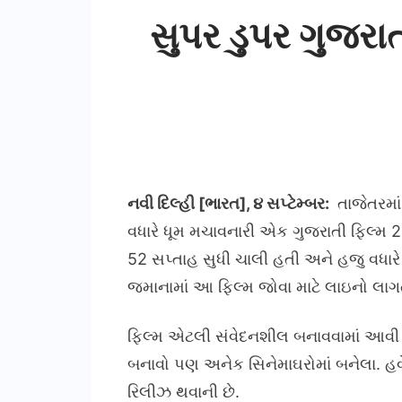
સુપર ડુપર ગુજરાત
નવી દિલ્હી [ભારત], ૪ સપ્ટેમ્બર:
તાજેતરમાં
વધારે ધૂમ મચાવનારી એક ગુજરાતી ફિલ્મ 25 
52 સપ્તાહ સુધી ચાલી હતી અને હજુ વધારે
જમાનામાં આ ફિલ્મ જોવા માટે લાઇનો લાગત
ફિલ્મ એટલી સંવેદનશીલ બનાવવામાં આવી હત
બનાવો પણ અનેક સિનેમાઘરોમાં બનેલા. હવે
રિલીઝ થવાની છે.