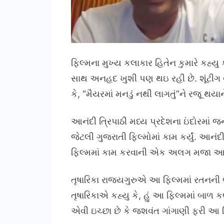
ફિલ્મના મુખ્ય કલાકાર હિતેન કુમારે કહ્યુ
સાથ અનહદ ખુશી પણ થઇ રહી છે. શૂંટીગ 
કે, “મૈયરમાં મનડું નથી લાગતું”ને રજૂ 
આનંદી ત્રિપાઠી મધ્ય પ્રદેશના ઇંદોરમાં જ
જેટલી ગુજરાતી ફિલ્મોમાં કામ કર્યું. આનં
ફિલ્મમાં કામ કરવાની એક અલગ મજા આ
તૃષારિકા રાજ્યગુરુએ આ ફિલ્મમાં રતનની
તૃષારિકાએ કહ્યુ કે, હું આ ફિલ્મમાં બાળ
એવી ઇચ્છા છે કે જશવંત ગાંગાણી ફરી આ