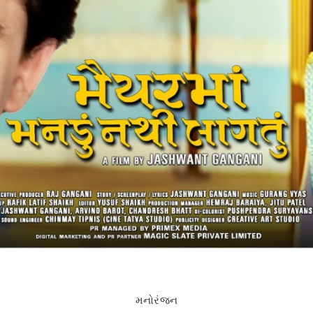
મનોરંજન