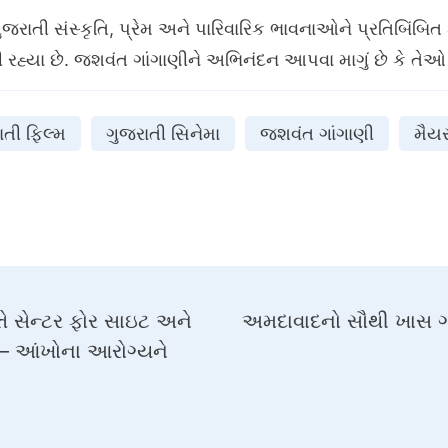
ગુજરાતી સંસ્કૃતિ, પ્રેમ અને પારિવારિક ભાવનાઓને પ્રતિબિંબ
હ્યા છે. જશવંત ગાંગાણીને અભિનંદન આપવા માગું છે કે તેઓ 
ાતી ફિલ્મ
ગુજરાતી સિનેમા
જશવંત ગાંગાણી
મૈયર
્તે સેન્ટર ફોર સાઇટ અને
અમદાવાદનો સૌથી ખાસ ગર
 – આંખોના આરોગ્યને