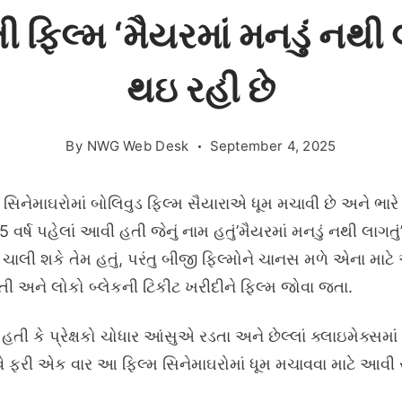
ી ફિલ્મ ‘મૈયરમાં મનડું નથી 
થઇ રહી છે
By
NWG Web Desk
September 4, 2025
 સિનેમાઘરોમાં બોલિવુડ ફિલ્મ સૈયારાએ ધૂમ મચાવી છે અને ભા
વર્ષ પહેલાં આવી હતી જેનું નામ હતું’મૈયરમાં મનડું નથી લાગત
 ચાલી શકે તેમ હતું, પરંતુ બીજી ફિલ્મોને ચાનસ મળે એના માટ
ી અને લોકો બ્લેકની ટિકીટ ખરીદીને ફિલ્મ જોવા જતા.
ી કે પ્રેક્ષકો ચોધાર આંસુએ રડતા અને છેલ્લાં ક્લાઇમેક્સ
 ફરી એક વાર આ ફિલ્મ સિનેમાઘરોમાં ધૂમ મચાવવા માટે આવી ર