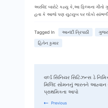
અરવિંદ બારોટે કહ્યુ કે,આ ફિલ્મના ગીતો 
હતા કે આજે પણ યુટયુબ પર લોકો સાંભળી ર
Tagged In
આનંદી ત્રિપાઠી
ગુજર
હિતેન કુમાર
Post
વર્લ્ડ સિનિયર સિટિઝન્સ ડે નિમિત
Navigation
મિલિંદ સોમનનું ભારતને આહ્વાન
પ્રાથમિકતા આપો
Previous