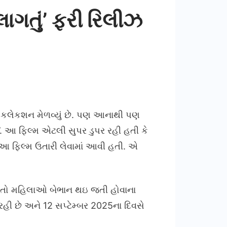
લાગતું’ ફરી રિલીઝ
રે કલેકશન મેળવ્યું છે. પણ આનાથી પણ
ું’. આ ફિલ્મ એટલી સુપર ડુપર રહી હતી કે
ે આ ફિલ્મ ઉતારી લેવામાં આવી હતી. એ
માં તો મહિલાઓ બેભાન થઇ જતી હોવાના
હી છે અને 12 સપ્ટેમ્બર 2025ના દિવસે