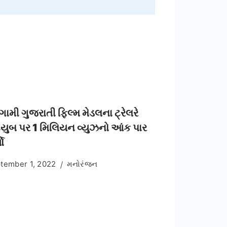
મી ગુજરાતી ફિલ્મ મેડલના ટ્રેલરે
્યુબ પર 1 મિલિયન વ્યુઝનો આંક પાર
યો
tember 1, 2022
મનોરંજન