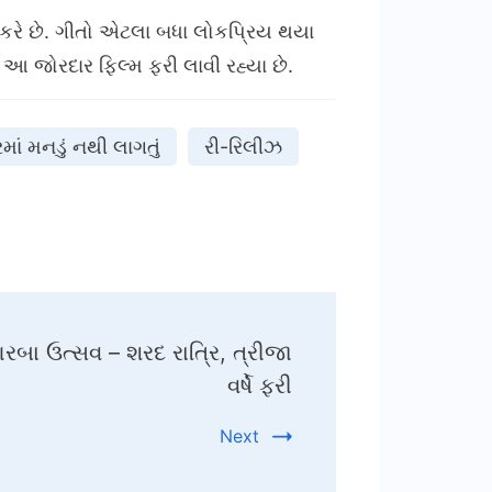
િત કરે છે. ગીતો એટલા બધા લોકપ્રિય થયા
આ જોરદાર ફિલ્મ ફરી લાવી રહ્યા છે.
માં મનડું નથી લાગતું
રી-રિલીઝ
બા ઉત્સવ – શરદ રાત્રિ, ત્રીજા
વર્ષે ફરી
Next