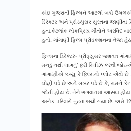
કોઇ ગુજરાતી ફિલ્મને આટલો બધો ઉમળકો,
ડિરેક્ટર અને પ્રોડયુસર સુરતના જાણીતા સ
હતા.કેટલાંક લોકપ્રિય ગીતોને અરવિંદ બ
હતો. ગાંગાણી ફિલ્મ પ્રોડકશનના નેજા હ
ફિલ્મના ડિરેક્ટર- પ્રોડ્યુસર જશવંત ગાંગ
મનડું નથી લાગતું’ ફરી રિલીઝ કરવી જો
ગાંગાણીએ કહ્યુ કે ફિલ્મનો પ્લોટ એવો છે ક
લોહી પડે છે અને ખબર પડે છે કે, રામને ક
જોતી હોય છે. તેને ભગવાનમાં આસ્થા હોય
અનેક પરિવારો તુટતા બચી ગયા છે. અમે 12 સપ