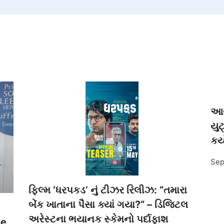
આગા
યુટ
કર્
Sep
ફિલ્મ ‘ધરપકડ’ નું ટીઝર રિલીઝ: “તમારા
બેંક ખાતાના પૈસા ક્યાં ગયા?” – ડિજિટલ
અરેસ્ટના ભયાનક સ્કેમનો પર્દાફાશ
ue