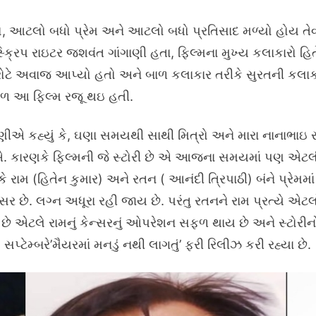
 આટલો બધો પ્રેમ અને આટલો બધો પ્રતિસાદ મળ્યો હોય તેવી
્ક્રિપ રાઇટર જશવંત ગાંગાણી હતા, ફિલ્મના મુખ્ય કલાકારો હિ
ારોટે અવાજ આપ્યો હતો અને બાળ કલાકાર તરીકે સુરતની કલાક
ેઠળ આ ફિલ્મ રજૂ થઇ હતી.
ાણીએ કહ્યું કે, ઘણા સમયથી સાથી મિત્રો અને મારા નાનાભાઇ રા
ઇએ. કારણકે ફિલ્મની જે સ્ટોરી છે એ આજના સમયમાં પણ એટલ
ે રામ (હિતેન કુમાર) અને રતન ( આનંદી ત્રિપાઠી) બંને પ્રેમમા
ેન્સર છે. લગ્ન અધૂરા રહી જાય છે. પરંતુ રતનને રામ પ્રત્યે
 છે એટલે રામનું કેન્સરનું ઓપરેશન સફળ થાય છે અને સ્ટોરી
્ટેમ્બરે’મૈયરમાં મનડું નથી લાગતું’ ફરી રિલીઝ કરી રહ્યા છે.