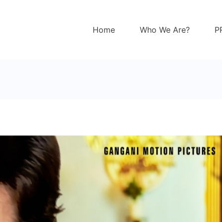
Home
Who We Are?
P