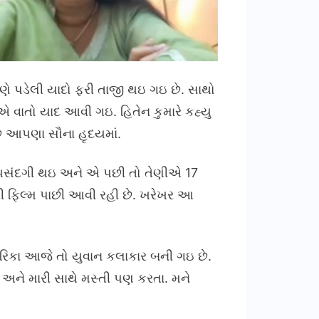
રાણે પડેલી યાદો ફરી તાજી થઇ ગઇ છે. સાથો
વાતો યાદ આવી ગઇ. હિતેન કુમારે કહ્યુ
છે આપણા સૌના હૃદયમાં.
મમાં પસંદગી થઇ અને એ પછી તો તેણીએ 17
મારી ફિલ્મ પાછી આવી રહી છે. ખરેખર આ
ારિકા આજે તો યુવાન કલાકાર બની ગઇ છે.
ા અને મારી સાથે મસ્તી પણ કરતા. મને