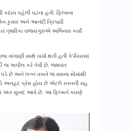
 કદાચ પહેલી ઘટના હતી. ફિલ્મના
તેન કુમાર અને આનંદી ત્રિપાઠી
ાર તૃષારિકા રાજ્યગુરુએ અભિનય કર્યો
જ ગાંગાણી સાથે ચર્ચા થતી હતી કે’મૈયરમાં
ી જ અપીલ કરે તેવી છે. જશવંત
ં પડે છે અને લગ્ન વખતે જ રામના મોંમાંથી
 એટલો અનહદ પ્રેમ હોય છે એટલે રતનની રાહ
નો અંત સુખદ આવે છે. આ ફિલ્મને કારણે