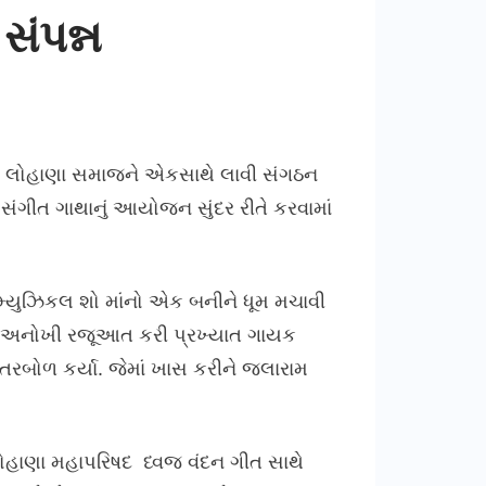
સંપન્ન
 વસતા લોહાણા સમાજને એકસાથે લાવી સંગઠન
ંગીત ગાથાનું આયોજન સુંદર રીતે કરવામાં
લ મ્યુઝિકલ શો માંનો એક બનીને ધૂમ મચાવી
 એક અનોખી રજૂઆત કરી પ્રખ્યાત ગાયક
રબોળ કર્યા. જેમાં ખાસ કરીને જલારામ
લોહાણા મહાપરિષદ ધ્વજ વંદન ગીત સાથે