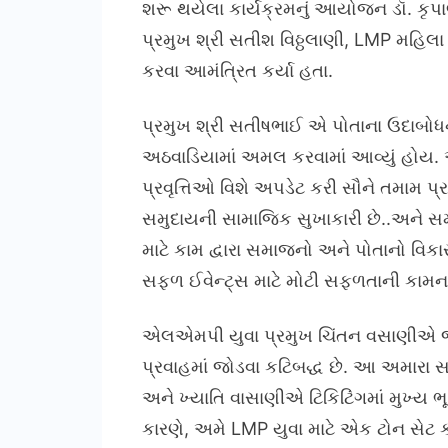
શરૂ થયેલા કાર્યક્રમનું આયોજન ડૉ. કૃપા
પ્રમુખ શ્રી સતીશ વિઠ્ઠલાણી, LMP મહિલા 
કરવા આમંત્રિત કર્યા હતા.
પ્રમુખ શ્રી સતીષભાઈ એ પોતાના ઉદાબોધ
અઠવાડિયામાં અમલ કરવામાં આવ્યું હોય. આ
પ્રવૃત્તિઓ વિશે અપડેટ કરી સૌને તમામ પ
સમુદાયની સામાજિક સુખાકારી છે..અને સ
માટે કામ દ્વારા સમાજનો અને પોતાનો વિકાસક
સફળ ઈવેન્ટ્સ માટે મોટી સફળતાની કામના ક
એલએમપી યુવા પ્રમુખ ચિંતન વસાણીએ જણાવ્ય
પ્રવાહમાં જોડવા કટિબદ્ધ છે. આ અમારા સમારો
અને ખ્યાતિ વાસાણીએ ટિકિટિંગમાં મુખ્ય 
કારણે, અમે LMP યુવા માટે એક ટોન સેટ 