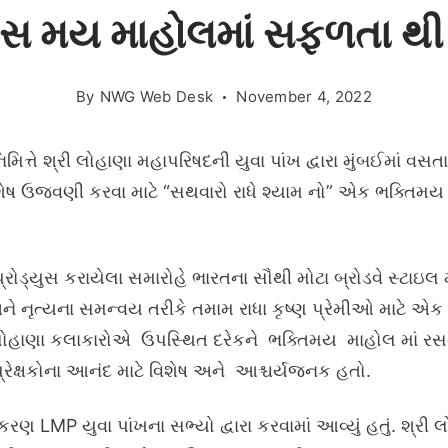
સ મય માહોલમાં સફળતા થી 
By
NWG Web Desk
November 4, 2022
મિત્તે શ્રી લોહાણા મહાપરિષદની યુવા પાંખ દ્વારા મુંબઈમાં
ષ ઉજવણી કરવા માટે “સથવારો રાધે શ્યામ નો” એક ભક્તિમય સ
 પ્રોડ્યુસ કરાયેલા સમારોહે ભારતના સૌથી મોટા બ્રોડવે સ્ટાઇ
અને નૃત્યના સમન્વય તરીકે તમામ રાધા કૃષ્ણ પ્રેમીઓ માટે
ૌ લોહાણા કલાકારોએ ઉપસ્થિત દરેકને ભક્તિમય માહોલ માં રસત
રેક્ષકોના આનંદ માટે વિશેષ અને આશ્ચર્યજનક હતો.
MP યુવા પાંખના સભ્યો દ્વારા કરવામાં આવ્યું હતું. શ્રી 