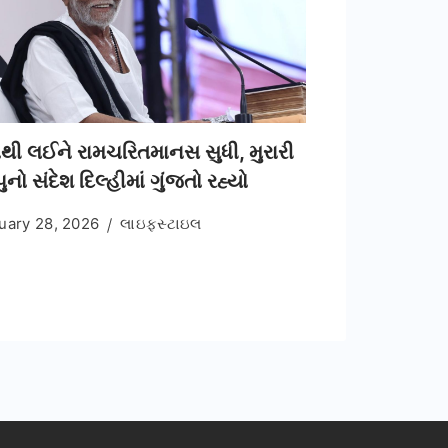
ોથી લઈને રામચરિતમાનસ સુધી, મુરારી
ુનો સંદેશ દિલ્હીમાં ગુંજતો રહ્યો
uary 28, 2026
લાઇફસ્ટાઇલ