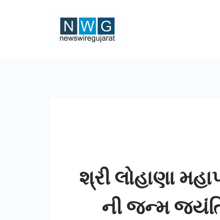
Skip
to
content
News
Wire
Gujarat
શ્રી લોહાણા મહાપર
ની જન્મ જયંત