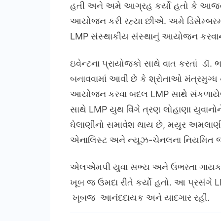
હતી અને અમે આગ્રહ કર્યો હતો કે આજના 
આયોજન કરી રહ્યા છીએ. અમે ડિસેમ્બરમાં
LMP સંસ્થાકીય સંસ્થાનું આયોજન કરવાન
ઇવેન્ટના પ્રાયોજકો સાથે વાત કરતાં ડૉ
બનાવવામાં આવી છે કે શ્રોતાઓ મંત્રમુગ્
આયોજન કરવા બદલ LMP સાથે સંકળાયેલા હો
સાથે LMP યુથ વિંગે ત્રણ લોહાણા યુવાનો
ઘેલાણીનો સમાવેશ થાય છે, મયુર અમલાણી દ્
એનાલિસ્ટ અને ન્યૂઝ-ચેનલના નિયમિત જય 
એલએમપી યુવા સભ્ય અને ઉભરતા ગાયક રોનક
ખૂબ જ ઉમદા રીતે કર્યો હતો. આ પ્રસંગે 
ખૂબજ આનંદદાયક અને યાદગાર રહી.