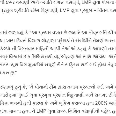
લી ઠક્કર વસાણી અને ખ્યાતિ મશરૂ વસાણી, LMP યુવા પાંખના સ
પ્રમુખ શ્રીમતિ રશ્મિ વિઠ્ઠલાણી, LMP યુવા પ્રમુખ – ચિંતન 
નમાં જણાવ્યું કે “આ પ્રથમ વખત છે જ્યારે આ તીવ્ર ગતિ 
 ખાસ દિવસે વિશાળ લોહાણા પ્રેક્ષકોને સંબોધીને તેમણે ભાર
્રકેલ્પો ની વિગતવાર માહિતી આપી તેઓએ કહ્યું કે આપણી તમામ 
મગ્ર વિશ્વમાં 3.5 મિલિયનથી વધુ લોહાણાઓ સાથે જોડાય અન
રે. યૂથ વિંગ મુંબઈમાં સંપૂર્ણ રીતે સક્રિય થઈ ગઈ હોય તેવું 
રું છું.”
ું હતું કે, “તે પોતાની ટીમ દ્વારા તમામ પ્રયત્નો કરી અમે બ
હમાં મુંબઈ યુવા પ્રમુખ પ્રશાંત વિઠ્ઠલાણી અને સમગ્ર ટીમે કાર્
ભૂમિકા ભજવી હતી કારણ કે અમે બુકિંગ કરાવ્યા હતા 200% જાહે
કરવા માગતા હતા. તે LMP યુવા સભ્ય નિશિત વસાણીની પહેલ હત