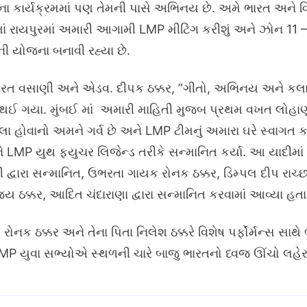
કાર્યક્રમમાં પણ તેમની પાસે અભિનય છે. અમે ભારત અને વિદ
 રાયપુરમાં અમારી આગામી LMP મીટિંગ કરીશું અને ઝોન 11 – 
ી યોજના બનાવી રહ્યા છે.
. ભરત વસાણી અને એડવ. દીપક ઠક્કર, ”ગીતો, અભિનય અને કલા
ધ થઈ ગયા. મુંબઈ માં અમારી માહિતી મુજબ પ્રથમ વખત લોહાણા 
વાનો અમને ગર્વ છે અને LMP ટીમનું અમારા ઘરે સ્વાગત કરવા
ને LMP યુથ ફ્યુચર લિજેન્ડ તરીકે સન્માનિત કર્યા. આ યાદીમ
વારા સન્માનિત, ઉભરતા ગાયક રોનક ઠક્કર, ડિમ્પલ દીપ રાચ્છ દ્
ઠક્કર, આદિત ચંદારાણા દ્વારા સન્માનિત કરવામાં આવ્યા હતા
 ઠક્કર અને તેના પિતા નિલેશ ઠક્કરે વિશેષ પર્ફોર્મન્સ સા
LMP યુવા સભ્યોએ સ્થળની ચારે બાજુ ભારતનો ધ્વજ ઊંચો લહેર