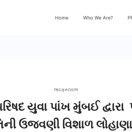
Home
Who We Are?
P
લાઇફસ્ટાઇલ
િષદ યુવા પાંખ મુંબઈ દ્વારા
િની ઉજવણી વિશાળ લોહાણા