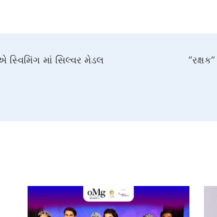
 સ્વિમિંગ માં સિલ્વર મેડલ
“રક્ષક