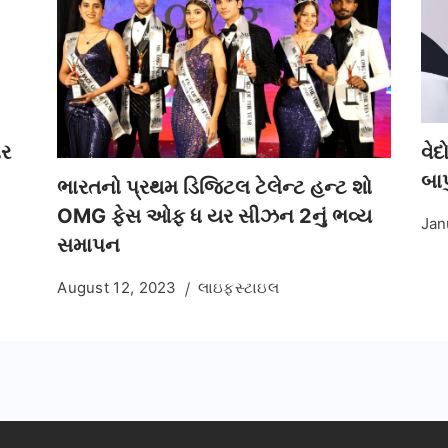
નર
વેદ
બાપ
ભારતનો પ્રથમ ડિજિટલ ટેલેન્ટ હન્ટ શો
OMG ફેસ ઓફ ધ યર સીઝન 2નું ભવ્ય
Jan
સમાપન
August 12, 2023
લાઇફસ્ટાઇલ