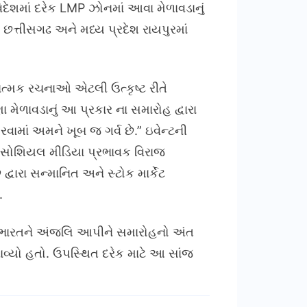
ેશમાં દરેક LMP ઝોનમાં આવા મેળાવડાનું
છત્તીસગઢ અને મધ્ય પ્રદેશ રાયપુરમાં
ત્મક રચનાઓ એટલી ઉત્કૃષ્ટ રીતે
મેળાવડાનું આ પ્રકાર ના સમારોહ દ્વારા
માં અમને ખૂબ જ ગર્વ છે.” ઇવેન્ટની
ાં સોશિયલ મીડિયા પ્રભાવક વિરાજ
વારા સન્માનિત અને સ્ટોક માર્કેટ
.
થે ભારતને અંજલિ આપીને સમારોહનો અંત
ાવ્યો હતો. ઉપસ્થિત દરેક માટે આ સાંજ