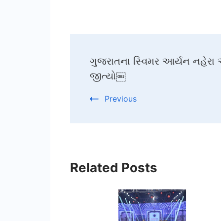
Post
ગુજરાતના સ્વિમર આર્યન નહેરા એ
Navigation
જીત્યો￼
Previous
Related Posts