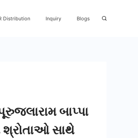
R Distribution
Inquiry
Blogs
 પૂરુજલારામ બાપ્પા
 શ્રોતાઓ સાથે