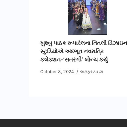
ખુશ્બુ પાઠક રૂપારેલના તિતલી ડિઝાઇ
સ્ટુડિયોએ અદભૂત નવરાત્રિ
કલેક્શન-‘સતરંગી’ લોન્ચ કર્યું
October 8, 2024
લાઇફસ્ટાઇલ