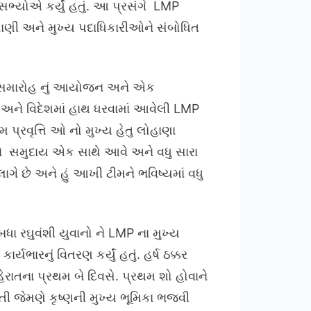
ભ્યોએ કર્યું હતું. આ પ્રસંગે LMP
વસાણી અને મુખ્ય પદાધિકારીઓને સંબોધિત
થી સમારોહ નું આયોજન અને એક
ત અને વિદેશમાં હાથ ધરવામાં આવેલી LMP
પ્રવૃત્તિ ઓ નો મુખ્ય હેતુ લોહાણા
ે સમુદાય એક સાથે આવે અને વધુ સારા
લાગે છે અને હું આખી ટીમને ભવિષ્યમાં વધુ
ધા રઘુવંશી યુવાનો ને LMP ના મુખ્ય
યભારનું વિતરણ કર્યું હતું. હર્ષ ઠક્કર
રાતના પ્રથમ બે દિવસે. પ્રથમ શો હોવાને
ી જેમણે કૃષ્ણની મુખ્ય ભૂમિકા ભજવી