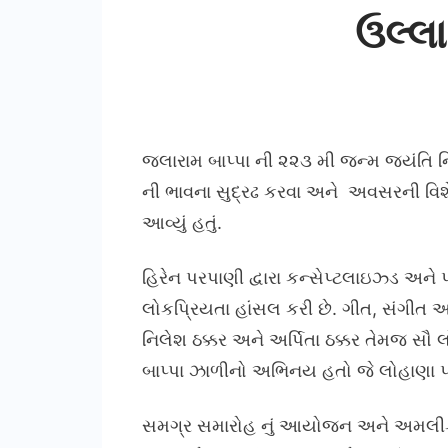
ઉલ્લા
જલારામ બાપ્પા ની ૨૨૩ મી જન્મ જયંતિ નિ
ની ભાવના સુદ્રઢ કરવા અને અવસરની વિશે
આવ્યું હતું.
હિરેન પરપાણી દ્વારા કન્સેપ્ટલાઇઝ્ડ અને
લોકપ્રિયતા હાંસલ કરી છે. ગીત, સંગીત 
નિલેશ ઠક્કર અને અર્પિતા ઠક્કર તેમજ સ
બાપ્પા ઝાળીનો અભિનય હતો જે લોહાણા પ્
સમગ્ર સમારોહ નું આયોજન અને અમલીકરણ L