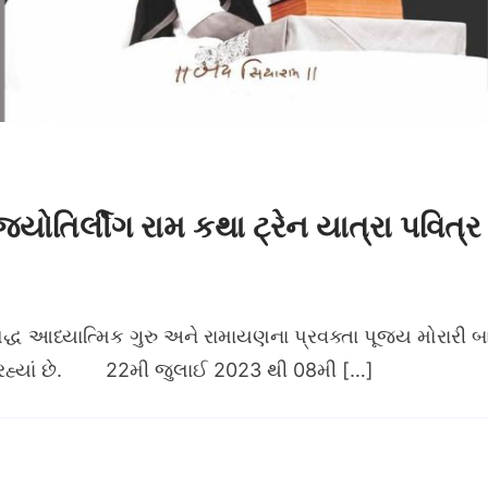
યોતિર્લીંગ રામ કથા ટ્રેન યાત્રા પવિત્
િદ્ધ આધ્યાત્મિક ગુરુ અને રામાયણના પ્રવક્તા પૂજ્ય મોરારી 
 રહ્યાં છે. 22મી જુલાઈ 2023 થી 08મી […]