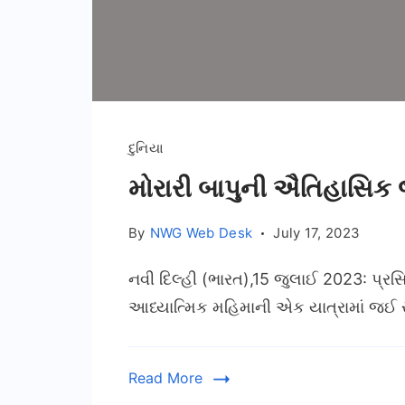
દુનિયા
મોરારી બાપુની ઐતિહાસિક જ્
By
NWG Web Desk
July 17, 2023
નવી દિલ્હી (ભારત),15 જુલાઈ 2023: પ્રસ
આધ્યાત્મિક મહિમાની એક યાત્રામાં જઈ
Read More