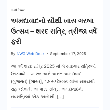
મનોરંજન
અમદાવાદનો સૌથી ખાસ ગરબા
ઉત્સવ – શરદ રાત્રિ, ત્રીજા વર્ષે
ફરી
By
NWG Web Desk
September 17, 2025
આ વર્ષે શરદ રાત્રિ 2025 માં બે યાદગાર રાત્રિઓ
ઉજવાશે – આરંભ અને અનંત અમદાવાદ
(ગુજરાત) [ભારત], ૧૭ સપ્ટેમ્બર: લાંબા સમયથી
રાહ જોવાતી આ શરદ રાત્રિ, અમદાવાદની
નવરાત્રિમાં એક અનોખી, […]