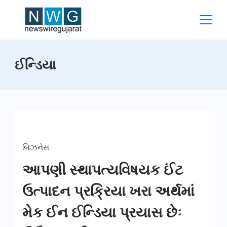
Skip
to
content
News
ઈન્ડિયા
Wire
Gujarat
બિઝનેસ
આપણી સ્થાપત્યવિષયક ઈંટ
ઉત્પાદન પ્રક્રિયા ખરા અર્થમાં
મેક ઈન ઈન્ડિયા પ્રયાસ છેઃ