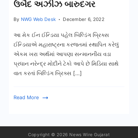
ઉબૈદ અઝીઝ બારુદગર
By
NWG Web Desk
December 6, 2022
આ મેક ઈન ઈન્ડિયા પહેલ બિલ્ડિંગ બ્રિક્સ
ઈન્ડિયાએ મહારાષ્ટ્રના કરજતમાં સ્થાપિત કરેલું
એકમ ખરા અર્થમાં આપણા સન્માનનીય વડા
પ્રધાન નરેન્દ્ર મોદીને ટેકો આપે છે મિડિયા સાથે
વાત કરતાં બિલ્ડિંગ બ્રિક્સ […]
Read More
Copyright © 2026 News Wire Gujarat