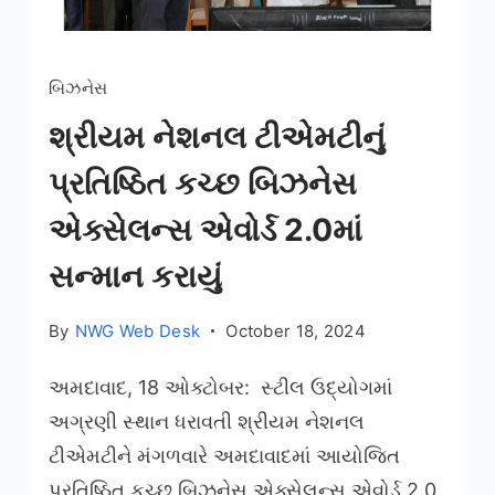
બિઝનેસ
શ્રીયમ નેશનલ ટીએમટીનું
પ્રતિષ્ઠિત કચ્છ બિઝનેસ
એક્સેલન્સ એવોર્ડ 2.0માં
સન્માન કરાયું
By
NWG Web Desk
October 18, 2024
અમદાવાદ, 18 ઓક્ટોબર: સ્ટીલ ઉદ્યોગમાં
અગ્રણી સ્થાન ધરાવતી શ્રીયમ નેશનલ
ટીએમટીને મંગળવારે અમદાવાદમાં આયોજિત
પ્રતિષ્ઠિત કચ્છ બિઝનેસ એક્સેલન્સ એવોર્ડ 2.0