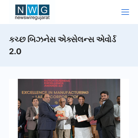
Skip
to
content
News
કચ્છ બિઝનેસ એક્સેલન્સ એવોર્ડ
Wire
2.0
Gujarat