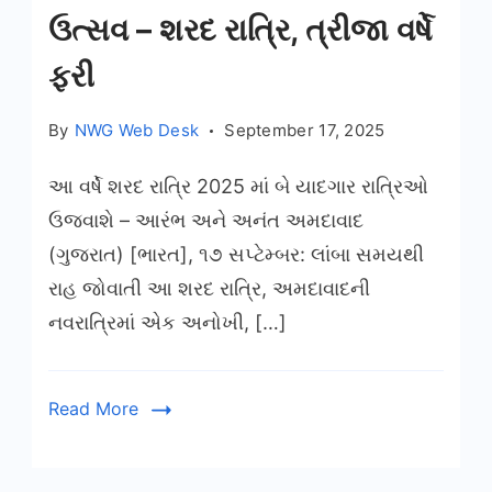
ઉત્સવ – શરદ રાત્રિ, ત્રીજા વર્ષે
ફરી
By
NWG Web Desk
September 17, 2025
આ વર્ષે શરદ રાત્રિ 2025 માં બે યાદગાર રાત્રિઓ
ઉજવાશે – આરંભ અને અનંત અમદાવાદ
(ગુજરાત) [ભારત], ૧૭ સપ્ટેમ્બર: લાંબા સમયથી
રાહ જોવાતી આ શરદ રાત્રિ, અમદાવાદની
નવરાત્રિમાં એક અનોખી, […]
Read More