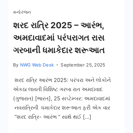
મનોરંજન
શરદ રાત્રિ 2025 – આરંભ,
અમદાવાદમાં પરંપરાગત રાસ
ગરબાની ધમાકેદાર શરૂઆત
By
NWG Web Desk
September 25, 2025
શરદ રાત્રિ આરંભ 2025: પરંપરા અને લોકોને
એકઠા લાવતી વિશિષ્ટ ગરબા રાત અમદાવાદ
(ગુજરાત) [ભારત], 25 સપ્ટેમ્બર: અમદાવાદમાં
નવરાત્રિની ધમાકેદાર શરૂઆત ફરી એક વાર
“શરદ રાત્રિ- આરંભ ” સાથે થઈ […]