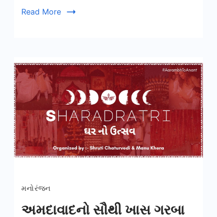
Read More
મનોરંજન
અમદાવાદનો સૌથી ખાસ ગરબા