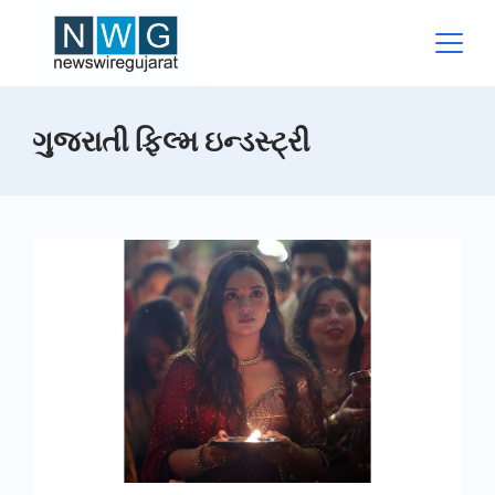
Skip
to
content
News
ગુજરાતી ફિલ્મ ઇન્ડસ્ટ્રી
Wire
Gujarat