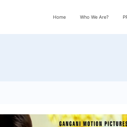
Home
Who We Are?
P