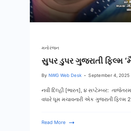
મનોરંજન
સુપર ડુપર ગુજરાતી ફિલ્મ ‘
By
NWG Web Desk
September 4, 2025
નવી દિલ્હી [ભારત], ૪ સપ્ટેમ્બર: તાજેતર
વધારે ધૂમ મચાવનારી એક ગુજરાતી ફિલ્મ 25
Read More