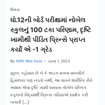
શિક્ષણ
ધો.12ની બોર્ડ પરીક્ષામાં નોબેલ
સ્કુલનું 100 ટકા પરિણામ, દૃષ્ટિ
ખામીથી પીડિત પ્રિન્સે પ્રાપ્ત
કર્યો એ -1 ગ્રેડ
By
NWG Web Desk
June 1, 2023
સુરત: કહેવાય છે ને કે અડગ મનના માનવીને
હિમાલય પણ નડતો નથી, આ વાતને શારીરિક રીતે
અક્ષમ એવા દૃષ્ટિ ખામી ધરાવતા નોબેલ પબ્લિક
સ્કૂલનો વિદ્યાર્થી પ્રિન્સ ગઢિયાએ સાર્થક કરી
બતાવી […]