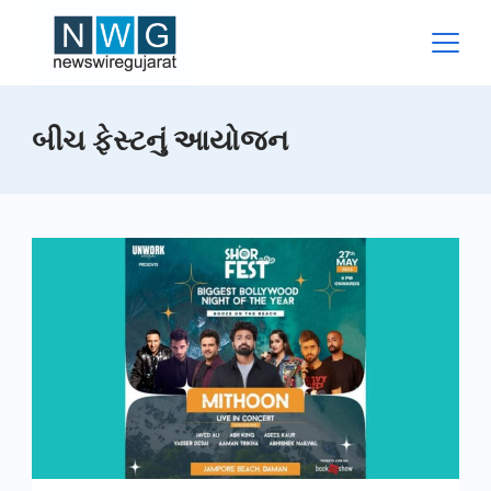
Skip
to
content
News
બીચ ફેસ્ટનું આયોજન
Wire
Gujarat