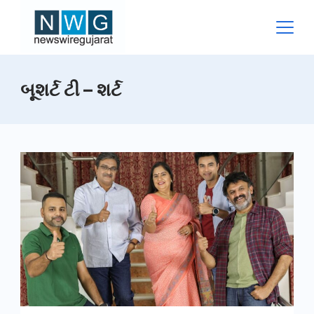
Skip
to
content
News
બૂશર્ટ ટી – શર્ટ
Wire
Gujarat