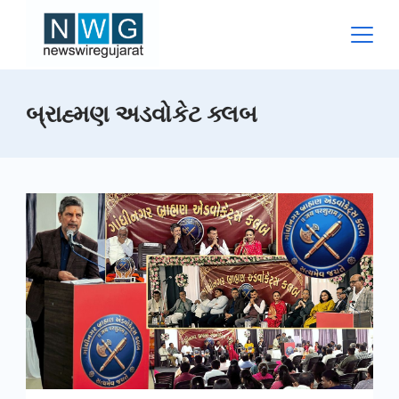
Skip
to
content
News
બ્રાહ્મણ અડવોકેટ ક્લબ
Wire
Gujarat