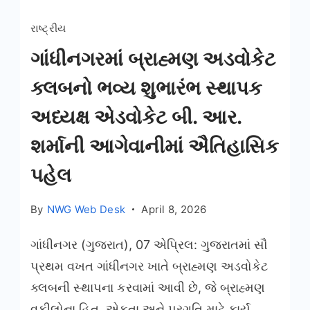
રાષ્ટ્રીય
ગાંધીનગરમાં બ્રાહ્મણ અડવોકેટ
ક્લબનો ભવ્ય શુભારંભ સ્થાપક
અધ્યક્ષ એડવોકેટ બી. આર.
શર્માની આગેવાનીમાં ઐતિહાસિક
પહેલ
By
NWG Web Desk
April 8, 2026
ગાંધીનગર (ગુજરાત), 07 એપ્રિલ: ગુજરાતમાં સૌ
પ્રથમ વખત ગાંધીનગર ખાતે બ્રાહ્મણ અડવોકેટ
ક્લબની સ્થાપના કરવામાં આવી છે, જે બ્રાહ્મણ
વકીલોના હિત, એકતા અને પ્રગતિ માટે કાર્ય