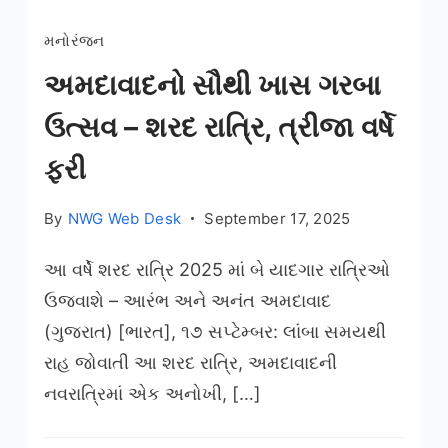
મનોરંજન
અમદાવાદનો સૌથી ખાસ ગરબા
ઉત્સવ – શરદ રાત્રિ, ત્રીજા વર્ષે
ફરી
By
NWG Web Desk
September 17, 2025
આ વર્ષે શરદ રાત્રિ 2025 માં બે યાદગાર રાત્રિઓ
ઉજવાશે – આરંભ અને અનંત અમદાવાદ
(ગુજરાત) [ભારત], ૧૭ સપ્ટેમ્બર: લાંબા સમયથી
રાહ જોવાતી આ શરદ રાત્રિ, અમદાવાદની
નવરાત્રિમાં એક અનોખી, […]