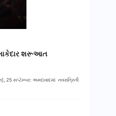
ધમાકેદાર શરૂઆત
, 25 સપ્ટેમ્બર: અમદાવાદમાં નવરાત્રિની