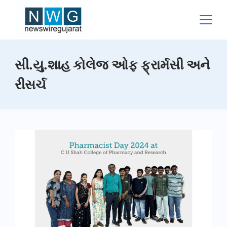
Skip
to
content
News
સી.યુ.શાહ કોલેજ ઓફ ફ્રાર્મસી અને
Wire
રીસર્ચ
Gujarat