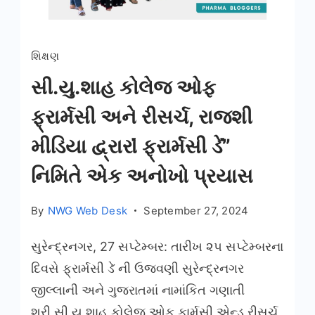
સી.યુ.શાહ
શિક્ષણ
કોલેજ
ઓફ
સી.યુ.શાહ કોલેજ ઓફ
ફ્રાર્મસી
ફ્રાર્મસી અને રીસર્ચ, રાજશી
અને
મીડિયા દ્વ્રારા ̋ફ્રાર્મસી ડે”̋
રીસર્ચ,
રાજશી
નિમિતે એક અનોખો પ્રયાસ
મીડિયા
દ્વ્રારા
By
NWG Web Desk
September 27, 2024
̋ફ્રાર્મસી
સુરેન્દ્રનગર, 27 સપ્ટેમ્બર: તારીખ ૨૫ સપ્ટેમ્બરના
ડે”̋
દિવસે ફ્રાર્મસી ડે̋ ની ઉજવણી સુરેન્દ્રનગર
નિમિતે
જીલ્લાની અને ગુજરાતમાં નામાંકિત ગણાતી
વિદ્યાર્થીમાં
શ્રી,સી,યુ,શાહ કોલેજ ઓફ ફાર્મસી એન્ડ રીસર્ચ