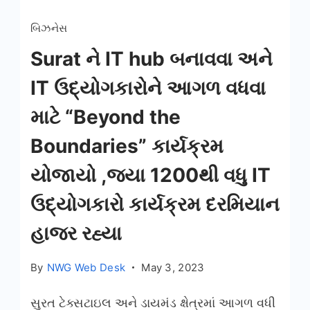
બિઝનેસ
Surat ને IT hub બનાવવા અને
IT ઉદ્યોગકારોને આગળ વધવા
માટે “Beyond the
Boundaries” કાર્યક્રમ
યોજાયો ,જ્યા 1200થી વધુ IT
ઉદ્યોગકારો કાર્યક્રમ દરમિયાન
હાજર રહ્યા
By
NWG Web Desk
May 3, 2023
સુરત ટેક્સટાઇલ અને ડાયમંડ ક્ષેત્રમાં આગળ વધી