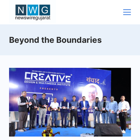
Skip
to
content
News
Beyond the Boundaries
Wire
Gujarat