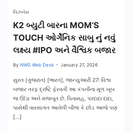
બિઝનેસ
K2 બ્યુટી બારના MOM’S
TOUCH ઓર્ગેનિક સાબુ નું નવું
લક્ષ્ય #IPO અને વૈશ્વિક બજાર
By
NWG Web Desk
January 27, 2026
સુરત (ગુજરાત) [ભારત], જાન્યુઆરી 27: વિશ્વ
બજાર તરફ દ્રષ્ટિ ફેરવતી આ કંપનીના મૂળ ખૂબ
જ ઊંડા અને મજબૂત છે. પિતામહ, પરદાદા દાદા,
પાસેથી વારસાગત આવેલી બીજ કે છોડ આજે પણ
[…]