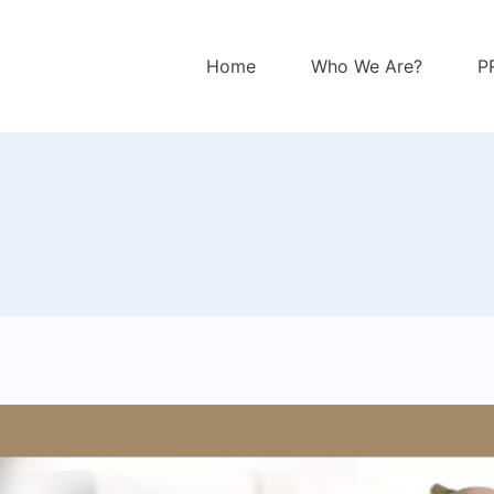
Home
Who We Are?
P