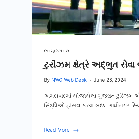
લાઇફસ્ટાઇલ
ટુરીઝમ ક્ષેત્રે અદ્ભુત સેવા
By
NWG Web Desk
June 26, 2024
અમદાવાદમાં યોજાયેલા ગુજરાત ટુરિઝમ એવોર્
સિદ્ધિઓ હાંસલ કરવા બદલ ગાંધીનગર સ્થિત
Read More