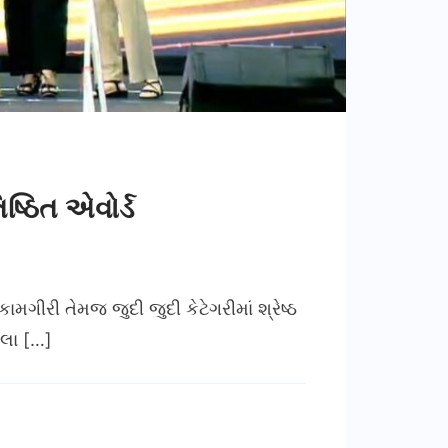
િષ્ઠિત એવોર્ડ
મગીરી તેમજ જુદી જુદી કેટેગરીમાં શ્રેષ્ઠ
ેલા […]