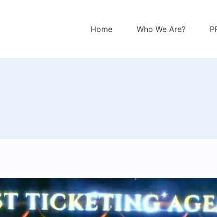
Home
Who We Are?
P