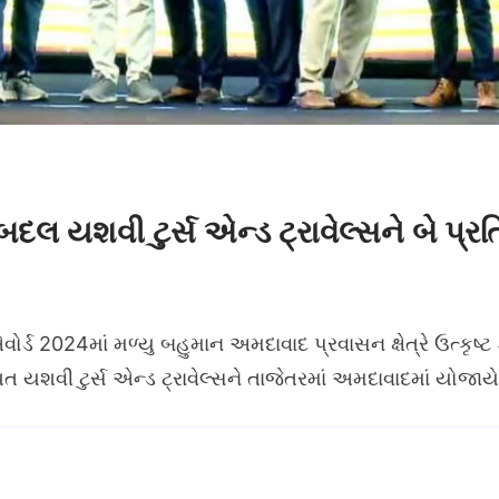
 બદલ યશવી ટુર્સ એન્ડ ટ્રાવેલ્સને બે પ્રત
ડ 2024માં મળ્યુ બહુમાન અમદાવાદ પ્રવાસન ક્ષેત્રે ઉત્કૃષ્ટ કા
 યશવી ટુર્સ એન્ડ ટ્રાવેલ્સને તાજેતરમાં અમદાવાદમાં યોજાય