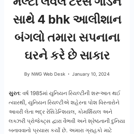
મલ્ટી લેવલ ટેરેસ ગાર્ડન
સાથે 4 bhk આલીશાન
બંગલો તમારા સપનાના
ઘરને કરે છે સાકાર
By
NWG Web Desk
January 10, 2024
સુરત
: વર્ષ 1985માં યુનિયન રિયલ્ટીની શરૂઆત થઈ
ત્યારથી, યુનિયન રિયલ્ટીએ શહેરના પોશ વિસ્તારોને
આવરી લેતા ભદ્ર રેસિડેન્શિયલ, કોમર્શિયલ અને
લક્ઝરી પ્રોજેક્ટ્સ દ્વારા વૈભવી અને શ્રેષ્ઠતાની દુનિયા
બનાવવાનો પ્રયાસ કર્યો છે. અમારા ગ્રાહકો માટે