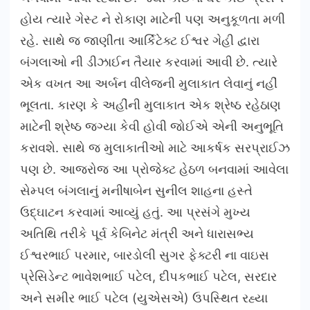
હોય ત્યારે ગેસ્ટ ને રોકાણ માટેની પણ અનુકૂળતા મળી
રહે. સાથે જ જાણીતા આર્કિટેક્ટ ઈશ્વર ગેહી દ્વારા
બંગલાઓ ની ડીઝાઈન તૈયાર કરવામાં આવી છે. ત્યારે
એક વખત આ અર્બન વીલેજની મુલાકાત લેવાનું નહીં
ભૂલતા. કારણ કે અહીંની મુલાકાત એક શ્રેષ્ઠ રહેઠાણ
માટેની શ્રેષ્ઠ જગ્યા કેવી હોવી જોઈએ એની અનુભૂતિ
કરાવશે. સાથે જ મુલાકાતીઓ માટે આકર્ષક સરપ્રાઈઝ
પણ છે. આજરોજ આ પ્રોજેક્ટ હેઠળ બનવામાં આવેલા
સેમ્પલ બંગલાનું મનીષાબેન સુનીલ શાહના હસ્તે
ઉદ્ઘાટન કરવામાં આવ્યું હતું. આ પ્રસંગે મુખ્ય
અતિથિ તરીકે પૂર્વ કેબિનેટ મંત્રી અને ધારાસભ્ય
ઈશ્વરભાઈ પરમાર, બારડોલી સુગર ફેક્ટરી ના વાઇસ
પ્રેસિડેન્ટ ભાવેશભાઈ પટેલ, દીપકભાઈ પટેલ, સરદાર
અને સમીર ભાઈ પટેલ (યુએસએ) ઉપસ્થિત રહ્યા