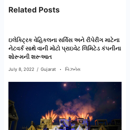
Related Posts
ઇલેક્ટ્રિક વેહિકલના સર્વિસ અને રીપેરીંગ માટેના
નેટવર્ક સાથે વાની મોટો પ્રાઇવેટ લિમિટેડ કંપનીના
શોરૂમની શરૂઆત
July 8, 2022
Gujarat
બિઝનેસ