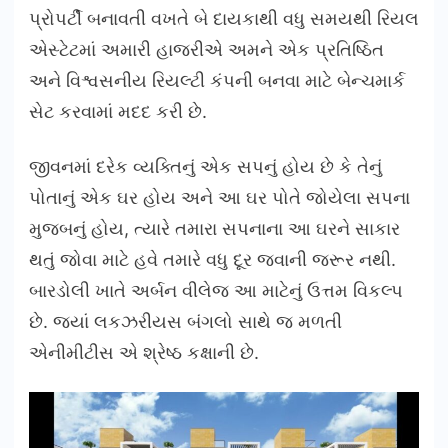
પ્રોપર્ટી બનાવતી વખતે બે દાયકાથી વધુ સમયથી રિયલ
એસ્ટેટમાં અમારી હાજરીએ અમને એક પ્રતિષ્ઠિત
અને વિશ્વસનીય રિયલ્ટી કંપની બનવા માટે બેન્ચમાર્ક
સેટ કરવામાં મદદ કરી છે.
જીવનમાં દરેક વ્યક્તિનું એક સપનું હોય છે કે તેનું
પોતાનું એક ઘર હોય અને આ ઘર પોતે જોયેલા સપના
મુજબનું હોય, ત્યારે તમારા સપનાના આ ઘરને સાકાર
થતું જોવા માટે હવે તમારે વધુ દૂર જવાની જરૂર નથી.
બારડોલી ખાતે અર્બન વીલેજ આ માટેનું ઉત્તમ વિકલ્પ
છે. જ્યાં લકઝરીયસ બંગલો સાથે જ મળતી
એનીમીટીસ એ શ્રેષ્ઠ કક્ષાની છે.