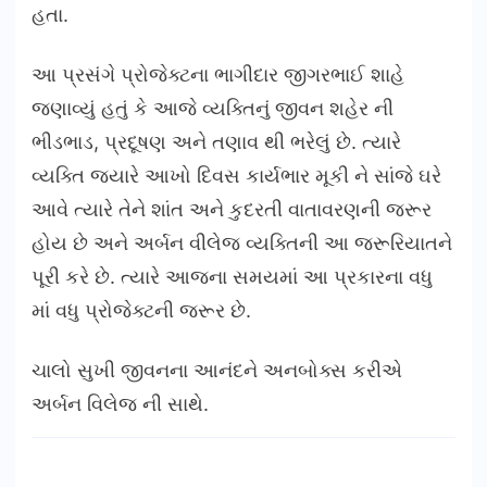
હતા.
આ પ્રસંગે પ્રોજેક્ટના ભાગીદાર જીગરભાઈ શાહે
જણાવ્યું હતું કે આજે વ્યક્તિનું જીવન શહેર ની
ભીડભાડ, પ્રદૂષણ અને તણાવ થી ભરેલું છે. ત્યારે
વ્યક્તિ જ્યારે આખો દિવસ કાર્યભાર મૂકી ને સાંજે ઘરે
આવે ત્યારે તેને શાંત અને કુદરતી વાતાવરણની જરૂર
હોય છે અને અર્બન વીલેજ વ્યક્તિની આ જરૂરિયાતને
પૂરી કરે છે. ત્યારે આજના સમયમાં આ પ્રકારના વધુ
માં વધુ પ્રોજેક્ટની જરૂર છે.
ચાલો સુખી જીવનના આનંદને અનબોક્સ કરીએ
અર્બન વિલેજ ની સાથે.