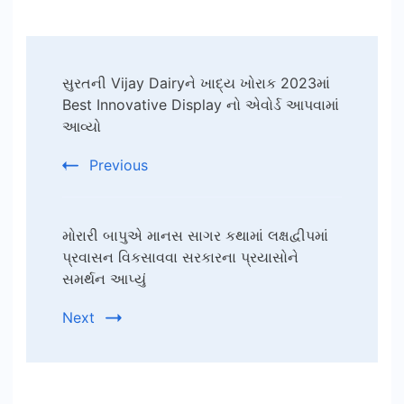
Post
સુરતની Vijay Dairyને ખાદ્ય ખોરાક 2023માં
Navigation
Best Innovative Display નો એવોર્ડ આપવામાં
આવ્યો
Previous
મોરારી બાપુએ માનસ સાગર કથામાં લક્ષદ્વીપમાં
પ્રવાસન વિકસાવવા સરકારના પ્રયાસોને
સમર્થન આપ્યું
Next