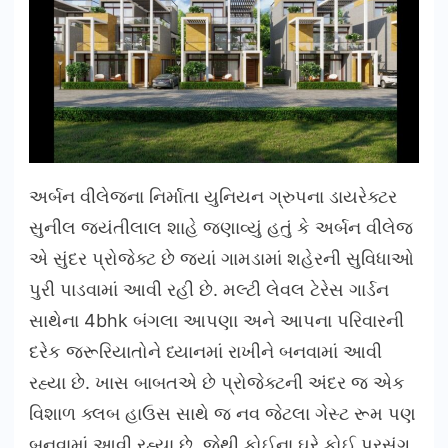
અર્બન વીલેજના નિર્માતા યુનિયન ગ્રુપના ડાયરેક્ટર
સુનીલ જયંતીલાલ શાહે જણાવ્યું હતું કે અર્બન વીલેજ
એ સુંદર પ્રોજેક્ટ છે જ્યાં ગામડામાં શહેરની સુવિધાઓ
પુરી પાડવામાં આવી રહી છે. મલ્ટી લેવલ ટેરેસ ગાર્ડન
સાથેના 4bhk બંગલા આપણા અને આપના પરિવારની
દરેક જરૂરિયાતોને ધ્યાનમાં રાખીને બનવામાં આવી
રહ્યા છે. ખાસ બાબતએ છે પ્રોજેક્ટની અંદર જ એક
વિશાળ ક્લબ હાઉસ સાથે જ નવ જેટલા ગેસ્ટ રૂમ પણ
બનવામાં આવી રહ્યા છે. જેથી કોઈના ઘરે કોઈ પ્રસંગ