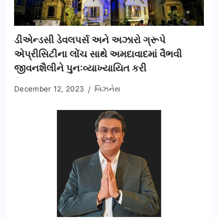
ડીએન્ડસી ડેવલપર્સ અને અઝારો ગ્રૂપે
એપ્રીસિટીના લોંચ સાથે અમદાવાદમાં વૈભવી
જીવનશૈલીને પુનઃવ્યાખ્યાયિત કરી
December 12, 2023
બિઝનેસ