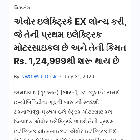
બિઝનેસ
એવોર ઇલેક્ટ્રિકે EX લોન્ચ કરી,
જે તેની પ્રથમ ઇલેક્ટ્રિક
મોટરસાઇકલ છે અને તેની કિંમત
Rs. 1,24,999થી શરૂ થાય છે
By
NWG Web Desk
July 31, 2026
અમદાવાદ (ગુજરાત) [ભારત], ૩૧ જુલાઈ: સમર્થ
ઇ-મોબિલિટીના ગૃહની ભારતની સ્વદેશી
ટેકનોલોજી-પ્રથમ ઇલેક્ટ્રિક મોટરસાઇકલ
ઉત્પાદક એવોર ઇલેક્ટ્રિકે આજે તેની પ્રથમ
ઇલેક્ટ્રિક મોટરસાઇકલ એવોર ઇલેક્ટ્રિક EX