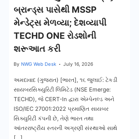
બ્રાન્ડ્સ પાસેથી MSSP
મેન્ડેટ્સ મેળવ્યા; દેશવ્યાપી
TECHD ONE રોડશોની
શરૂઆત કરી
By
NWG Web Desk
July 16, 2026
અમદાવાદ (ગુજરાત) [ભારત], ૧૬ જુલાઈ: ટેકડી
સાયબરસિક્યુરિટી લિમિટેડ (NSE Emerge:
TECHD), જે CERT-In દ્વારા એમ્પેનલ્ડ અને
ISO/IEC 27001:2022 પ્રમાણિત સાયબર
સિક્યુરિટી કંપની છે, તેણે ભારત તથા
આંતરરાષ્ટ્રીય સ્તરની અગ્રણી સંસ્થાઓ સાથે
[…]