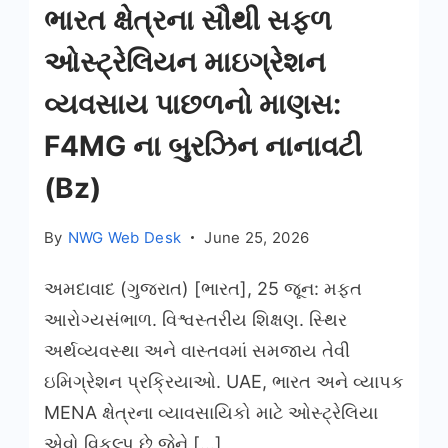
ભારત ક્ષેત્રના સૌથી સફળ
ઓસ્ટ્રેલિયન માઇગ્રેશન
વ્યવસાય પાછળનો માણસ:
F4MG ના બુરઝિન નાનાવટી
(Bz)
By
NWG Web Desk
June 25, 2026
અમદાવાદ (ગુજરાત) [ભારત], 25 જૂન: મફત
આરોગ્યસંભાળ. વિશ્વસ્તરીય શિક્ષણ. સ્થિર
અર્થવ્યવસ્થા અને વાસ્તવમાં સમજાય તેવી
ઇમિગ્રેશન પ્રક્રિયાઓ. UAE, ભારત અને વ્યાપક
MENA ક્ષેત્રના વ્યાવસાયિકો માટે ઓસ્ટ્રેલિયા
એવો વિકલ્પ છે જેને […]