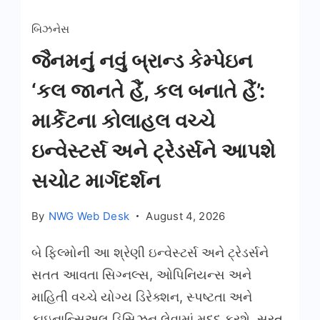
બિઝનેસ
જૈનમનું નવું બ્રાન્ડ કેમ્પેઇન
‘કલ જાનતે હૈં, કલ બનાતે હૈં’:
માર્કેટના કોલાહલ વચ્ચે
ઇન્વેસ્ટર્સ અને ટ્રેડર્સને આપશે
સચોટ માર્ગદર્શન
By
NWG Web Desk
August 4, 2026
બે ફિલ્મોની આ શ્રેણી ઇન્વેસ્ટર્સ અને ટ્રેડર્સને
સતત આવતા સિગ્નલ્સ, ઓપિનિયન્સ અને
માહિતી વચ્ચે યોગ્ય ડિરેક્શન, સ્પષ્ટતા અને
ફાઇનાન્સિઅલ ડિસિઝન લેવામાં મદદ કરશે. સુરત