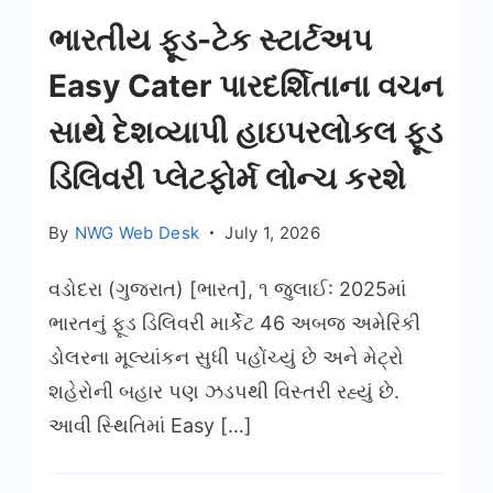
ભારતીય ફૂડ-ટેક સ્ટાર્ટઅપ
Easy Cater પારદર્શિતાના વચન
સાથે દેશવ્યાપી હાઇપરલોકલ ફૂડ
ડિલિવરી પ્લેટફોર્મ લોન્ચ કરશે
By
NWG Web Desk
July 1, 2026
વડોદરા (ગુજરાત) [ભારત], ૧ જુલાઈ: 2025માં
ભારતનું ફૂડ ડિલિવરી માર્કેટ 46 અબજ અમેરિકી
ડોલરના મૂલ્યાંકન સુધી પહોંચ્યું છે અને મેટ્રો
શહેરોની બહાર પણ ઝડપથી વિસ્તરી રહ્યું છે.
આવી સ્થિતિમાં Easy […]