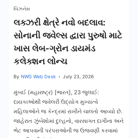
બિઝનેસ
લક્ઝરી ક્ષેત્રે નવો બદલાવ:
સોનાની જ્વેલ્સ દ્વારા પુરુષો માટે
ખાસ લેબ-ગ્રોન ડાયમંડ
કલેક્શન લોન્ચ
By
NWG Web Desk
July 23, 2026
મુંબઈ (મહારાષ્ટ્ર) [ભારત], 23 જુલાઈ:
દાયકાઓથી જ્વેલરી ઉદ્યોગ મુખ્યત્વે
મહિલાઓને જ કેન્દ્રમાં રાખીને ચાલતો આવ્યો છે.
જાહેરાત ઝુંબેશોમાં દુલ્હનો, વારસાગત દાગીના અને
ભેટ આપવાની પરંપરાઓની જ ઉજવણી કરવામાં