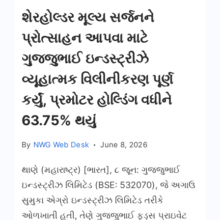
શેરહોલ્ડર મૂલ્ય સર્જનને
પ્રોત્સાહન આપવા માટે
ગુજ્જુભાઈ ઇન્ડસ્ટ્રીઝે
વ્યૂહાત્મક વિલીનીકરણ પૂર્ણ
કર્યું, પ્રમોટર હોલ્ડિંગ વધીને
63.75% થયું
By
NWG Web Desk
June 8, 2026
થાણે (મહારાષ્ટ્ર) [ભારત], ૮ જૂન: ગુજ્જુભાઈ
ઇન્ડસ્ટ્રીઝ લિમિટેડ (BSE: 532070), જે અગાઉ
સુમુકા એગ્રો ઇન્ડસ્ટ્રીઝ લિમિટેડ તરીકે
ઓળખાતી હતી, તેણે ગુજ્જુભાઈ ફૂડ્સ પ્રાઇવેટ