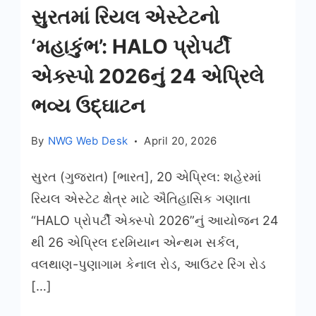
સુરતમાં રિયલ એસ્ટેટનો
‘મહાકુંભ’: HALO પ્રોપર્ટી
એક્સ્પો 2026નું 24 એપ્રિલે
ભવ્ય ઉદ્ઘાટન
By
NWG Web Desk
April 20, 2026
સુરત (ગુજરાત) [ભારત], 20 એપ્રિલ: શહેરમાં
રિયલ એસ્ટેટ ક્ષેત્ર માટે ઐતિહાસિક ગણાતા
“HALO પ્રોપર્ટી એક્સ્પો 2026”નું આયોજન 24
થી 26 એપ્રિલ દરમિયાન એન્થમ સર્કલ,
વલથાણ-પુણાગામ કેનાલ રોડ, આઉટર રિંગ રોડ
[…]