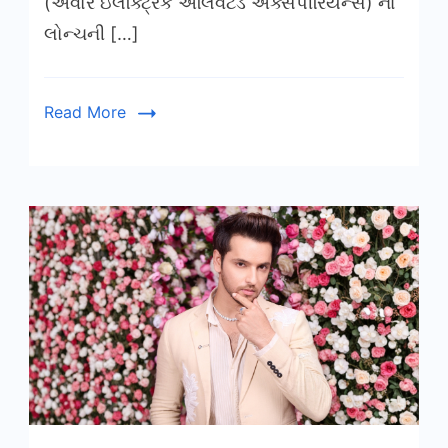
(એવોર ઇલેક્ટ્રિક એલિવેટેડ એક્સપીરિયન્સ) ના
લોન્ચની […]
Read More