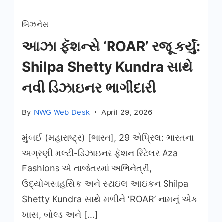
બિઝનેસ
આઝા ફૅશન્સે ‘ROAR’ રજૂ કર્યું:
Shilpa Shetty Kundra સાથે
નવી ડિઝાઇનર ભાગીદારી
By
NWG Web Desk
April 29, 2026
મુંબઈ (મહારાષ્ટ્ર) [ભારત], 29 એપ્રિલ: ભારતના
અગ્રણી મલ્ટી-ડિઝાઇનર ફૅશન રિટેલર Aza
Fashions એ તાજેતરમાં અભિનેત્રી,
ઉદ્યોગસાહસિક અને સ્ટાઇલ આઇકન Shilpa
Shetty Kundra સાથે મળીને ‘ROAR’ નામનું એક
ખાસ, બોલ્ડ અને […]