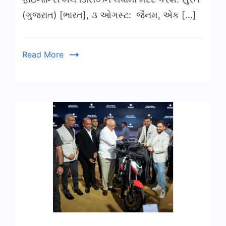
(ગુજરાત) [ભારત], ૩ ઓગસ્ટ: જૈનમ, એક […]
Read More