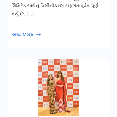
લિમિટેડ સાથેનું વિલીનીકરણ સફળતાપૂર્વક પૂર્ણ
કર્યું છે. […]
Read More