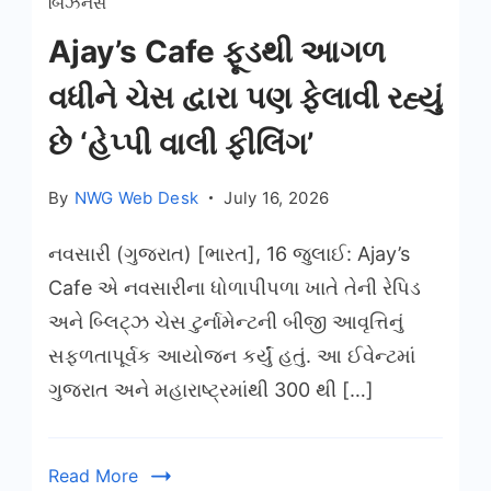
બિઝનેસ
Ajay’s Cafe ફૂડથી આગળ
વધીને ચેસ દ્વારા પણ ફેલાવી રહ્યું
છે ‘હેપ્પી વાલી ફીલિંગ’
By
NWG Web Desk
July 16, 2026
નવસારી (ગુજરાત) [ભારત], 16 જુલાઈ: Ajay’s
Cafe એ નવસારીના ધોળાપીપળા ખાતે તેની રેપિડ
અને બ્લિટ્ઝ ચેસ ટુર્નામેન્ટની બીજી આવૃત્તિનું
સફળતાપૂર્વક આયોજન કર્યું હતું. આ ઈવેન્ટમાં
ગુજરાત અને મહારાષ્ટ્રમાંથી 300 થી […]
Read More