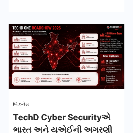
બિઝનેસ
TechD Cyber Securityએ
ભારત અને યુએઈની અગ્રણી