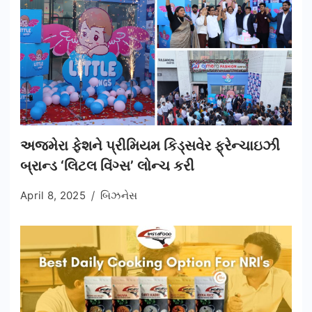
અજમેરા ફેશને પ્રીમિયમ કિડ્સવેર ફ્રેન્ચાઇઝી
બ્રાન્ડ ‘લિટલ વિંગ્સ’ લોન્ચ કરી
April 8, 2025
બિઝનેસ