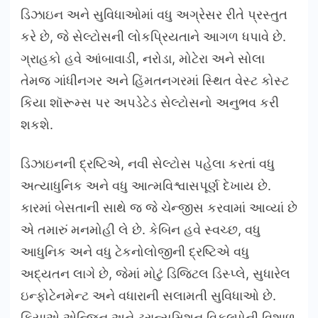
ડિઝાઇન અને સુવિધાઓમાં વધુ અગ્રેસર રીતે પ્રસ્તુત
કરે છે, જે સેલ્ટોસની લોકપ્રિયતાને આગળ ધપાવે છે.
ગ્રાહકો હવે આંબાવાડી, નરોડા, મોટેરા અને સોલા
તેમજ ગાંધીનગર અને હિંમતનગરમાં સ્થિત વેસ્ટ કોસ્ટ
કિયા શૉરૂમ્સ પર અપડેટેડ સેલ્ટોસનો અનુભવ કરી
શકશે.
ડિઝાઇનની દ્રષ્ટિએ, નવી સેલ્ટોસ પહેલા કરતાં વધુ
અત્યાધુનિક અને વધુ આત્મવિશ્વાસપૂર્ણ દેખાય છે.
કારમાં બેસતાની સાથે જ જે ચેન્જીસ કરવામાં આવ્યાં છે
એ તમારું મનમોહી લે છે. કેબિન હવે સ્વચ્છ, વધુ
આધુનિક અને વધુ ટેકનોલોજીની દ્રષ્ટિએ વધુ
અદ્યતન લાગે છે, જેમાં મોટું ડિજિટલ ડિસ્પ્લે, સુધારેલ
ઇન્ફોટેનમેન્ટ અને વધારાની સલામતી સુવિધાઓ છે.
કિયાએ એન્જિન અને ટ્રાન્સમિશન વિકલ્પોની વિશાળ