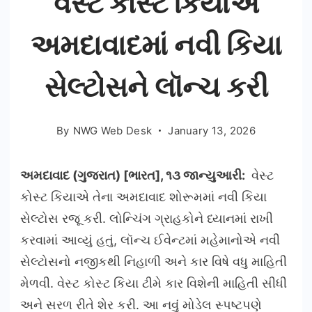
વેસ્ટ કોસ્ટ કિયાએ
અમદાવાદમાં નવી કિયા
સેલ્ટોસને લૉન્ચ કરી
By
NWG Web Desk
January 13, 2026
અમદાવાદ (ગુજરાત) [ભારત], ૧૩ જાન્યુઆરી:
વેસ્ટ
કોસ્ટ કિયાએ તેના અમદાવાદ શોરૂમમાં નવી કિયા
સેલ્ટોસ રજૂ કરી. લોન્ચિંગ ગ્રાહકોને ધ્યાનમાં રાખી
કરવામાં આવ્યું હતું, લૉન્ચ ઈવેન્ટમાં મહેમાનોએ નવી
સેલ્ટોસનો નજીકથી નિહાળી અને કાર વિષે વધુ માહિતી
મેળવી. વેસ્ટ કોસ્ટ કિયા ટીમે કાર વિશેની માહિતી સીધી
અને સરળ રીતે શેર કરી. આ નવું મોડેલ સ્પષ્ટપણે