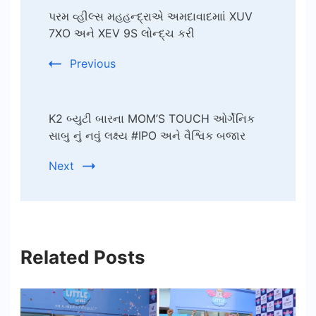
પરમ વ્હીલ્સ મહહન્દ્રાએ અમદાવાદમાાં XUV
Navigation
7XO અને XEV 9S લોન્દ્ચ કરી
Previous
K2 બ્યુટી બારના MOM’S TOUCH ઓર્ગેનિક
સાબુ નું નવું લક્ષ્ય #IPO અને વૈશ્વિક બજાર
Next
Related Posts