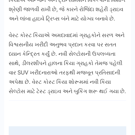
શ્રેણી જાળવી રાખી છે, જે કારને રોજિંદા શહેરી ડ્રાઇવ
અને લાંબા હાઇવે ટ્રિપ્સ બંને માટે યોગ્ય બનાવે છે.
વેસ્ટ કોસ્ટ કિયાએ અમદાવાદમાં ગ્રાહકોને સરળ અને
વિશ્વસનીય ખરીદી અનુભવ પ્રદાન કરવા પર સતત
ધ્યાન કેન્દ્રિત કર્યું છે. નવી સેલ્ટોસની ઉપલબ્ધતા
સાથે, ડીલરશીપને હાલના કિયા ગ્રાહકો તેમજ પહેલી
વાર SUV ખરીદનારાઓ તરફથી મજબૂત પ્રતિસાદની
અપેક્ષા છે. વેસ્ટ કોસ્ટ કિયા શોરૂમમાં નવી કિયા
સેલ્ટોસ માટે ટેસ્ટ ડ્રાઇવ અને બુકિંગ શરૂ થઈ ગયા છે.
Post