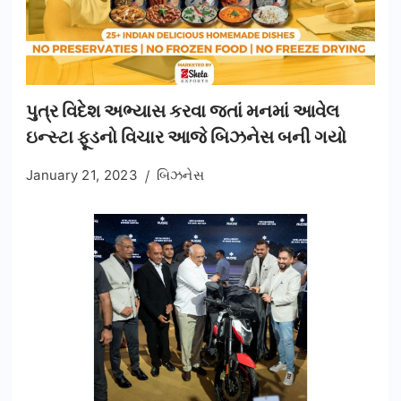
પુત્ર વિદેશ અભ્યાસ કરવા જતાં મનમાં આવેલ
ઇન્સ્ટા ફૂડનો વિચાર આજે બિઝનેસ બની ગયો
January 21, 2023
બિઝનેસ