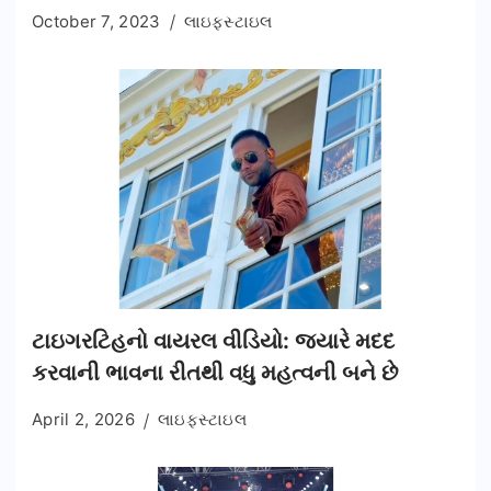
October 7, 2023
લાઇફસ્ટાઇલ
ટાઇગરટિહનો વાયરલ વીડિયો: જ્યારે મદદ
કરવાની ભાવના રીતથી વધુ મહત્વની બને છે
April 2, 2026
લાઇફસ્ટાઇલ