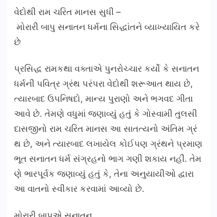
વેદોથી રામ ચરિત માનસ સુધી –
મોરારી બાપુ સનાતન ધર્મના સિદ્ધાંતને વ્યાખ્યાયિત કરે
છે
પ્રસિદ્ધ રામકથા વક્તાએ પુનરોચ્ચાર કર્યો કે સનાતન
ધર્મની પવિત્ર ગ્રંથ પરંપરા વેદોથી શરૂઆત થાય છે,
ત્યારબાદ ઉપનિષદો, માન્ય પુરાણો અને ભગવદ ગીતા
આવે છે. તેમણે વધુમાં જણાવ્યું હતું કે ગોસ્વામી તુલસી
દાસજીનો રામ ચરિત માનસ આ સાતત્યનો અંતિમ ગ્રં
થ છે, અને ત્યારબાદ લખાયેલ કોઈપણ ગ્રંથને પ્રમાણ
ભૂત સનાતન ધર્મ સંગ્રહનો ભાગ ગણી શકાય નહીં. તેમ
ણે ભારપૂર્વક જણાવ્યું હતું કે, તેના અનુયાયીઓ દ્વારા
આ વાતનો સ્વીકાર કરવામાં આવ્યો છે.
મોરારી બાપુએ સનાતન