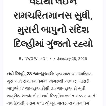
વેદોથી લઈને
રામચરિતમાનસ સુધી,
મુરારી બાપુનો સંદેશ
દિલ્હીમાં ગુંજતો રહ્યો
By
NWG Web Desk
January 28, 2026
નવી દિલ્હી, 28 જાન્યુઆરી:
પ્રખ્યાત આધ્યાત્મિક
ગુરુ અને સનાતન ધર્મના અગ્રણી અવાજ, મોરારી
બાપુએ 17 જાન્યુઆરીથી 25 જાન્યુઆરી સુધી
રાષ્ટ્રીય રાજધાનીમાં નવી દિલ્હીના ભારત મંડપમ ખાતે
નવ દિવસીય રામ કથા યોજી. માનસ સનાતન ધર્મ