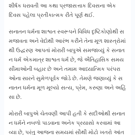
શીર્ષક ધરાવતી આ કથા પ્રજાસત્તાક દિવસના એક
દિવસ પહેલા પ્રતીકાત્મક રીતે પૂર્ણ થઈ.
સનાતન ધર્મના શાશ્વત સ્વરૂપને વિવિધ દૃષ્ટિકોણોથી સ
મજાવતા અને વેદોથી આરંભ કરીને તેના મૂળ શાસ્ત્રોમાં
થી ઉદ્ધરણ આપતાં મોરારી બાપુએ સમજાવ્યું કે સનાત
ન ધર્મ એકમાત્ર શાશ્વત ધર્મ છે, જે ઐતિહાસિક સમય
સીમાઓની બહાર છે અને તમામ આધ્યાત્મિક પરંપરા
ઓના સારને સુમેળપૂર્વક જોડે છે. તેમણે જણાવ્યું કે સ
નાતન ધર્મના મૂળ મૂલ્યો સત્ય, પ્રેમ, કરુણા અને અહિં
સા છે.
મોરારી બાપુએ ચેતવણી આપી હતી કે સદીઓથી સનાત
ન ધર્મને નબળો પાડવાના અનેક પ્રયાસો કરવામાં આ
વ્યા છે, પરંતુ આજના સમયમાં સૌથી મોટો ખતરો આંત