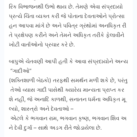
રિક વિભાજનથી ઉભો થાય છે. તેમણે એવા સંપ્રદાયો
પ્રત્યે ચિંતા વ્યક્ત કરી જે પોતાના દેવતાઓને પ્રોત્સા
હન આપવા માંગે છે અને પવિત્ર ગ્રંથોમાં અનધિકૃત રી
તે પ્રક્ષેપણ કરીને અને તેમને અધિકૃત તરીકે ફેલાવીને
ખોટી વાર્તાઓનો પ્રચાર કરે છે.
બાપુએ ચેતવણી આપી હતી કે આવા સંપ્રદાયોને અન્ય
“ગાદીઓ”
(શક્તિશાળી બેઠકો) તરફથી સમર્થન મળી શકે છે, પરંતુ
તેઓ વ્યાસ ગાદી પાસેથી ક્યારેય માન્યતા પ્રાપ્ત કર
શે નહીં, જે અનાદિ કાળથી, સનાતન ધર્મના અધિકૃત મૂ
લ્યો, શાસ્ત્રો અને દેવતાઓ –
એટલે કે ભગવાન રામ, ભગવાન કૃષ્ણ, ભગવાન શિવ અ
ને દેવી દુર્ગા – સાથે અડગ રીતે જોડાયેલા છે.