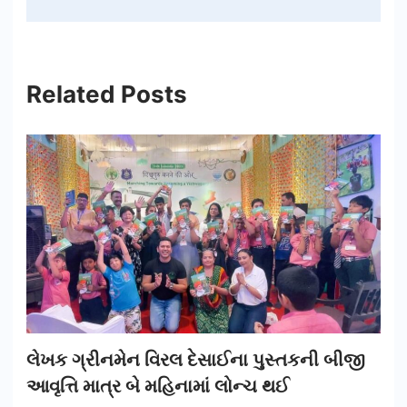
Related Posts
લેખક ગ્રીનમેન વિરલ દેસાઈના પુસ્તકની બીજી
આવૃત્તિ માત્ર બે મહિનામાં લોન્ચ થઈ