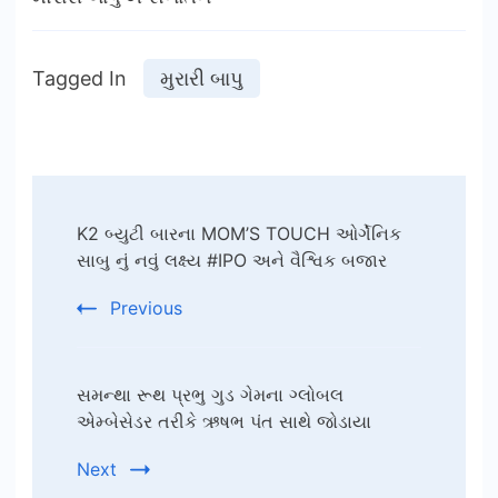
Tagged In
મુરારી બાપુ
Post
K2 બ્યુટી બારના MOM’S TOUCH ઓર્ગેનિક
Navigation
સાબુ નું નવું લક્ષ્ય #IPO અને વૈશ્વિક બજાર
Previous
સમન્થા રૂથ પ્રભુ ગુડ ગેમના ગ્લોબલ
એમ્બેસેડર તરીકે ઋષભ પંત સાથે જોડાયા
Next