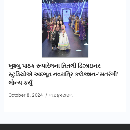
ખુશ્બુ પાઠક રૂપારેલના તિતલી ડિઝાઇનર
સ્ટુડિયોએ અદભૂત નવરાત્રિ કલેક્શન-‘સતરંગી’
લોન્ચ કર્યું
October 8, 2024
લાઇફસ્ટાઇલ