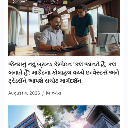
જૈનમનું નવું બ્રાન્ડ કેમ્પેઇન ‘કલ જાનતે હૈં, કલ
બનાતે હૈં’: માર્કેટના કોલાહલ વચ્ચે ઇન્વેસ્ટર્સ અને
ટ્રેડર્સને આપશે સચોટ માર્ગદર્શન
August 4, 2026
બિઝનેસ