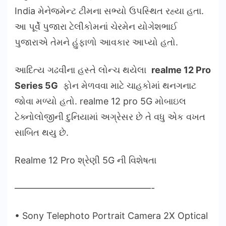
India મેનેજમેન્ટ ટીમના સભ્યો ઉપસ્થિત રહ્યા હતા.
આ પૂર્વે પુજારા ટેલીકોમનાં ચેરમેન યોગેશભાઈ
પુજારાએ તેમને હુંફાળો આવકાર આપ્યો હતો.
આદિત્ય ગઢવીના હસ્તે લોન્ચ થયેલા
realme 12 Pro
Series 5G
ફોન મેળવવા માટે ચાહકોમાં થનગનાટ
જોવા મળ્યો હતો. realme 12 pro 5G મોબાઇલ
ટેક્નોલોજીની દુનિયામાં અગ્રેસર છે તે વધુ એક વખત
સાબિત થયુ છે.
Realme 12 Pro શ્રેણી 5G ની વિશેષતા
———————————————-
• Sony Telephoto Portrait Camera 2X Optical