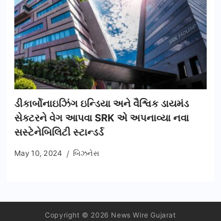
ડીકાર્બોનાઇઝિંગ ઇન્ડિયા અને વૈશ્વિક ડાયમંડ
સેક્ટરને વેગ આપવા SRK એ અપનાવ્યા નવા
સસ્ટેનેબિલિટી સ્ટાન્ડર્ડ
May 10, 2024
બિઝનેસ
Copyright © 2026 News Wire Gujarat