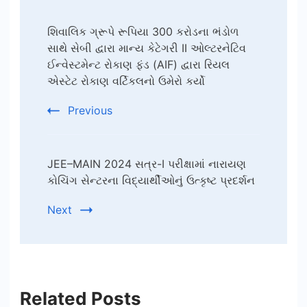
Post
શિવાલિક ગ્રૂપે રૂપિયા 300 કરોડના ભંડોળ
Navigation
સાથે સેબી દ્વારા માન્ય કેટેગરી II ઓલ્ટરનેટિવ
ઈન્વેસ્ટમેન્ટ રોકાણ ફંડ (AIF) દ્વારા રિયલ
એસ્ટેટ રોકાણ વર્ટિકલનો ઉમેરો કર્યો
Previous
JEE–MAIN 2024 સત્ર-I પરીક્ષામાં નારાયણ
કોચિંગ સેન્ટરના વિદ્યાર્થીઓનું ઉત્કૃષ્ટ પ્રદર્શન
Next
Related Posts