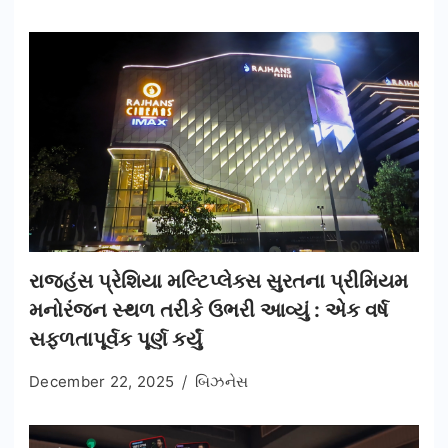
રાજહંસ પ્રેશિયા મલ્ટિપ્લેક્સ સુરતના પ્રીમિયમ
મનોરંજન સ્થળ તરીકે ઉભરી આવ્યું : એક વર્ષ
સફળતાપૂર્વક પૂર્ણ કર્યું
December 22, 2025
બિઝનેસ