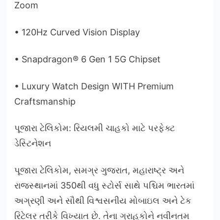
Zoom
• 120Hz Curved Vision Display
• Snapdragon® 6 Gen 1 5G Chipset
• Luxury Watch Design WITH Premium
Craftsmanship
પૂજારા ટેલિકોમ: રિયલમી ચાહકો માટે પરફેક્ટ
ડેસ્ટિનેશન
પૂજારા ટેલિકોમ, સમગ્ર ગુજરાત, મહારાષ્ટ્ર અને
રાજસ્થાનમાં 350થી વધુ સ્ટોર્સ સાથે પશ્ચિમ ભારતમાં
અગ્રણી અને સૌથી વિશ્વસનીય મોબાઇલ અને ટેક
રિટેલર તરીકે વિખ્યાત છે. તેના ગ્રાહકોને નવીનતમ