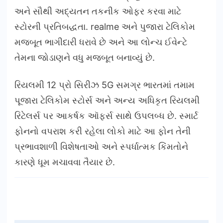
અને સૌથી અદ્યતન તકનીક ઓફર કરવા માટે
સ્ટોરની પ્રતિબદ્ધતા. realme અને પુજારા ટેલિકોમ
મજબૂત ભાગીદારી ધરાવે છે અને આ લોન્ચ ઈવેન્ટે
તેમના જોડાણને વધુ મજબૂત બનાવ્યું છે.
રિયલમી 12 પ્રો સિરીઝ 5G સમગ્ર ભારતમાં તમામ
પૂજારા ટેલિકોમ સ્ટોર્સ અને અન્ય અધિકૃત રિયલમી
રિટેલર્સ પર આકર્ષક ઑફર્સ સાથે ઉપલબ્ધ છે. સ્માર્ટ
ફોનનો વપરાશ કરી રહેલા લોકો માટે આ ફોન તેની
પ્રભાવશાળી વિશેષતાઓ અને સ્પર્ધાત્મક કિંમતોને
કારણે ધૂમ મચાવવા તૈયાર છે.