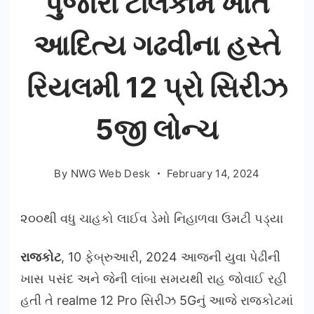
પુજારા ટેલિકોમ ખાતે
આદિત્ય ગઢવીના હસ્તે
રિયલમી 12 પ્રો સિરીઝ
5જી લોન્ચ
By
NWG Web Desk
February 14, 2024
૨૦૦થી વધુ ચાહકો લાઈવ ડેમો નિહાળવા ઉમટી પડ્યા
રાજકોટ
, 10 ફેબ્રુઆરી, 2024 આજની યુવા પેઢીની
ખાસ પસંદ અને જેની લાંબા સમયથી રાહ જોવાઈ રહી
હતી તે realme 12 Pro સિરીઝ 5Gનું આજે રાજકોટમાં