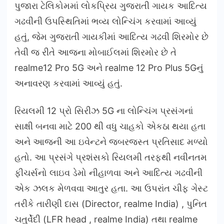
પુજારા ટેલિકોમમાં લોકપ્રિય ગુજરાતી ગાયક આદિત્ય
ગઢવીની ઉપસ્થિતિમાં ભવ્ય લોન્ચિંગ કરવામાં આવ્યું
હતું, જેમ ગુજરાતી ગાયકીમાં આદિત્ય ગઢવી શિરમોર છે
તેવી જ રીતે આજના મોબાઈલમાં શિરમોર છે તે
realme12 Pro 5G અને realme 12 Pro Plus 5Gનું
અનાવરણ કરવામાં આવ્યું હતું.
રિયલમી 12 પ્રો સિરીઝ 5G ના લોન્ચિંગ પ્રસંગનાં
સાક્ષી બનવા માટે 200 થી વધુ ચાહકો એકઠા થયા હતા
અને આજની આ ઇવેન્ટને જબરજસ્ત પ્રતિસાદ મળ્યો
હતો. આ પ્રસંગે પ્રશંસકો રિયલમી તરફથી નવીનતમ
ફીચર્સનો લાઇવ ડેમો નીહાળવા અને આદિત્ય ગઢવીની
એક ઝલક મેળવવા આતુર હતા. આ ઉપરાંત ચીફ ગેસ્ટ
તરીકે તારીણી દાસ (Director, realme India) , પુનિત
ચતુર્વેદી (LFR head , realme India) તથા realme