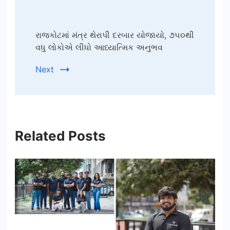
રાજકોટમાં મંત્ર થેરાપી દરબાર યોજાયો, ૭૫૦થી
વધુ લોકોએ લીધો આધ્યાત્મિક અનુભવ
Next
Related Posts