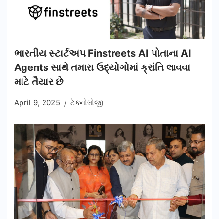
ભારતીય સ્ટાર્ટઅપ Finstreets AI પોતાના AI
Agents સાથે તમારા ઉદ્યોગોમાં ક્રાંતિ લાવવા
માટે તૈયાર છે
April 9, 2025
ટેક્નોલોજી