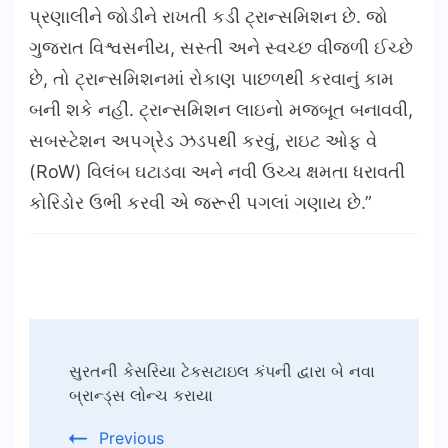
પ્રણાલીને જોડીને રાખતી કડી ટ્રાન્સમિશન છે. જો
ગુજરાત વિશ્વસનીય, સસ્તી અને સ્વચ્છ વીજળી ઈચ્છે
છે, તો ટ્રાન્સમિશનમાં રોકાણ પાછળથી કરવાનું કામ
બની શકે નહીં. ટ્રાન્સમિશન લાઇનો મજબૂત બનાવવી,
સબસ્ટેશન અપગ્રેડ ઝડપથી કરવું, રાઇટ ઓફ વે
(RoW) વિલંબ ઘટાડવા અને નવી ઉચ્ચ ક્ષમતા ધરાવતી
કોરિડોર ઉભી કરવી એ જરૂરી પગલાં ગણાય છે.”
Post
સુરતની કેસરિયા ટેકસટાઇલ કંપની દ્વારા બે નવા
Navigation
બ્રાન્ડ્સ લોન્ચ કરાયા
Previous