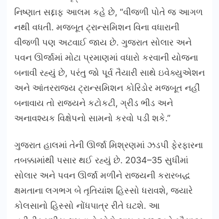
નિષ્ણાત સદ્દાફ આલમ કહે છે, “વીજળી પોતે જ આગળ
નથી વધતી. મજબૂત ટ્રાન્સમિશન વિના વધારાની
વીજળી પણ અટવાઈ જાય છે. ગુજરાત સોલાર અને
પવન ઊર્જામાં મોટા પ્રમાણમાં વધારો કરવાની યોજના
બનાવી રહ્યું છે, પરંતુ જો પૂર્વ તૈયારી સાથે ઇવેક્યુએશન
અને આંતરરાજ્ય ટ્રાન્સમિશન કોરિડોર મજબૂત નહીં
બનાવાય તો રાજ્યને કટોકટી, ગ્રીડ ભીડ અને
અનાવશ્યક વિક્ષેપનો સામનો કરવો પડી શકે.”
ગુજરાત હાલમાં તેની ઊર્જા મિશ્રણમાં ઝડપી ફેરફારના
તબક્કામાંથી પસાર થઈ રહ્યું છે. 2034–35 સુધીમાં
સોલાર અને પવન ઊર્જા મળીને રાજ્યની કરારબદ્ધ
ક્ષમતાના લગભગ બે તૃતિયાંશ હિસ્સો ધરાવશે, જ્યારે
કોલસાનો હિસ્સો નોંધપાત્ર રીતે ઘટશે. આ