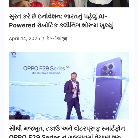
સુરત કરે છે ઇનોવેશન: ભારતનું પહેલું AI-
Powered રોબોટિક ક્લીનિંગ શોરૂમ ખુલ્યું
April 14, 2025
ટેક્નોલોજી
સૌથી મજબુત, ટકાઉ અને વોટરપ્રૂફ સ્માર્ટફોન
OPPO F29 Series નું ગુજરાતમાં વેચાણ શરુ,