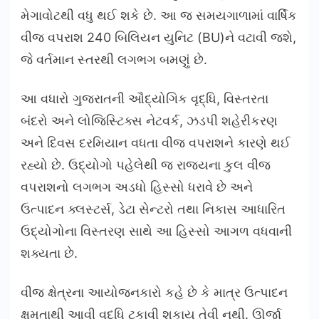
મેગાવોટથી વધુ થઈ શકે છે. આ જ સમયગાળામાં વાર્ષિક
વીજ વપરાશ 240 બિલિયન યુનિટ (BU)ને વટાવી જશે,
જે વર્તમાન સ્તરથી લગભગ બમણું છે.
આ વધારો ગુજરાતની ઔદ્યોગિક વૃદ્ધિ, વિસ્તરતા
બંદરો અને લોજિસ્ટિક્સ નેટવર્ક, ઝડપી શહેરીકરણ
અને દિવસ દરમિયાન વધતા વીજ વપરાશને કારણે થઈ
રહ્યો છે. ઉદ્યોગો પહેલેથી જ રાજ્યના કુલ વીજ
વપરાશનો લગભગ અડધો હિસ્સો ધરાવે છે અને
ઉત્પાદન ક્લસ્ટર્સ, ડેટા સેન્ટરો તથા નિકાસ આધારિત
ઉદ્યોગોના વિસ્તરણ સાથે આ હિસ્સો આગળ વધવાની
શક્યતા છે.
વીજ ક્ષેત્રના આયોજનકારો કહે છે કે માત્ર ઉત્પાદન
ક્ષમતાથી આવી વૃદ્ધિ ટકાવી શકાય તેવી નથી. ઊર્જા