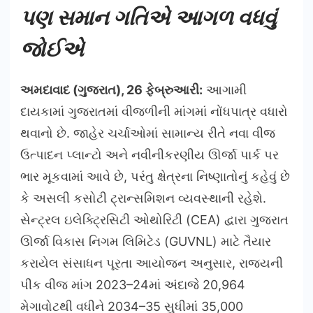
પણ સમાન ગતિએ આગળ વધવું
જોઈએ
અમદાવાદ (ગુજરાત), 26 ફેબ્રુઆરી:
આગામી
દાયકામાં ગુજરાતમાં વીજળીની માંગમાં નોંધપાત્ર વધારો
થવાનો છે. જાહેર ચર્ચાઓમાં સામાન્ય રીતે નવા વીજ
ઉત્પાદન પ્લાન્ટો અને નવીનીકરણીય ઊર્જા પાર્ક પર
ભાર મૂકવામાં આવે છે, પરંતુ ક્ષેત્રના નિષ્ણાતોનું કહેવું છે
કે અસલી કસોટી ટ્રાન્સમિશન વ્યવસ્થાની રહેશે.
સેન્ટ્રલ ઇલેક્ટ્રિસિટી ઓથોરિટી (CEA) દ્વારા ગુજરાત
ઊર્જા વિકાસ નિગમ લિમિટેડ (GUVNL) માટે તૈયાર
કરાયેલ સંસાધન પૂરતા આયોજન અનુસાર, રાજ્યની
પીક વીજ માંગ 2023–24માં અંદાજે 20,964
મેગાવોટથી વધીને 2034–35 સુધીમાં 35,000