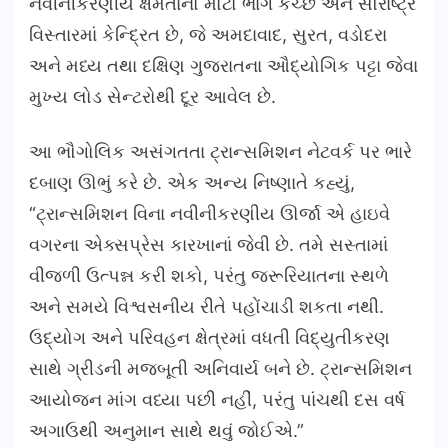
નવીનીકરણીય ક્ષમતાનો મોટો ભાગ કચ્છ અને સૌરાષ્ટ્ર
વિસ્તારમાં કેન્દ્રિત છે, જે અમદાવાદ, સુરત, વડોદરા
અને મધ્ય તથા દક્ષિણ ગુજરાતના ઔદ્યોગિક પટ્ટા જેવા
મુખ્ય લોડ સેન્ટરોથી દૂર આવેલ છે.
આ ભૌગોલિક અસંગતતા ટ્રાન્સમિશન નેટવર્ક પર ભારે
દબાણ ઊભું કરે છે. એક અન્ય નિષ્ણાતે કહ્યું,
“ટ્રાન્સમિશન વિના નવીનીકરણીય ઊર્જા એ હાઇવે
વગરના એક્સપ્રેસ કારખાનાં જેવી છે. તમે સસ્તામાં
વીજળી ઉત્પન્ન કરી શકો, પરંતુ જરૂરિયાતના સ્થળે
અને સમયે વિશ્વસનીય રીતે પહોંચાડી શકતા નથી.
ઉદ્યોગ અને પરિવહન ક્ષેત્રમાં વધતી વિદ્યુતીકરણ
સાથે ગ્રીડની મજબૂતી અનિવાર્ય બને છે. ટ્રાન્સમિશન
આયોજન માંગ વધ્યા પછી નહીં, પરંતુ પાંચથી દસ વર્ષ
અગાઉથી અનુમાન સાથે થવું જોઈએ.”