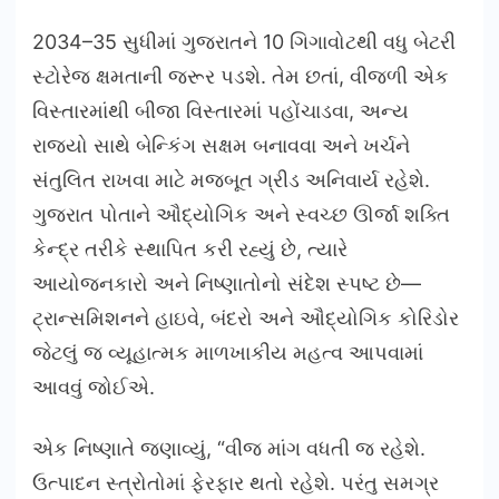
2034–35 સુધીમાં ગુજરાતને 10 ગિગાવોટથી વધુ બેટરી
સ્ટોરેજ ક્ષમતાની જરૂર પડશે. તેમ છતાં, વીજળી એક
વિસ્તારમાંથી બીજા વિસ્તારમાં પહોંચાડવા, અન્ય
રાજ્યો સાથે બેન્કિંગ સક્ષમ બનાવવા અને ખર્ચને
સંતુલિત રાખવા માટે મજબૂત ગ્રીડ અનિવાર્ય રહેશે.
ગુજરાત પોતાને ઔદ્યોગિક અને સ્વચ્છ ઊર્જા શક્તિ
કેન્દ્ર તરીકે સ્થાપિત કરી રહ્યું છે, ત્યારે
આયોજનકારો અને નિષ્ણાતોનો સંદેશ સ્પષ્ટ છે—
ટ્રાન્સમિશનને હાઇવે, બંદરો અને ઔદ્યોગિક કોરિડોર
જેટલું જ વ્યૂહાત્મક માળખાકીય મહત્વ આપવામાં
આવવું જોઈએ.
એક નિષ્ણાતે જણાવ્યું, “વીજ માંગ વધતી જ રહેશે.
ઉત્પાદન સ્ત્રોતોમાં ફેરફાર થતો રહેશે. પરંતુ સમગ્ર