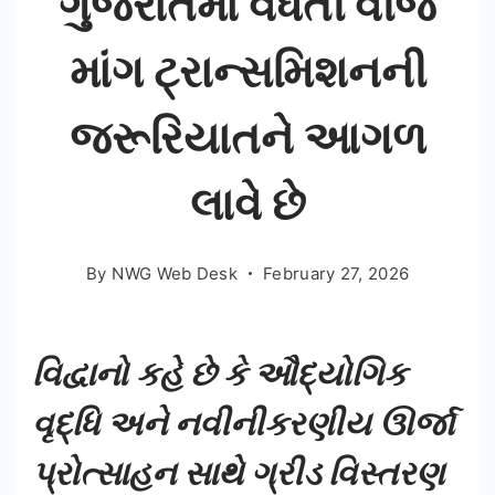
ગુજરાતમાં વધતી વીજ
માંગ ટ્રાન્સમિશનની
જરૂરિયાતને આગળ
લાવે છે
By
NWG Web Desk
February 27, 2026
વિદ્વાનો કહે છે કે ઔદ્યોગિક
વૃદ્ધિ અને નવીનીકરણીય ઊર્જા
પ્રોત્સાહન સાથે ગ્રીડ વિસ્તરણ