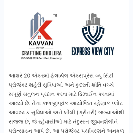
આશરે 20 એકરમાં ફેલાયેલ એક્સપ્રેસ વ્યુ સિટી
પ્રોજેક્ટ શહેરી સુવિધાઓ અને કુદરતી શાંતિ વચ્ચે
સંપૂર્ણ સંતુલન પ્રદાન કરવા માટે ડિઝાઈન કરવામાં
આવ્યો છે. તેના કાળજીપૂર્વક આયોજિત રહેણાંક પ્લોટ
આવશ્યક સુવિધાઓ અને લીલી (ગ્રીનરી) જગ્યાઓથી
સજ્જ છે, જે રહેવાસીઓ માટે તંદુરસ્ત જીવનશૈલીને
પ્રોત્સાહન આપે છે. આ પ્રોજેક્ટ પર્યાવરણને અનુકૂળ