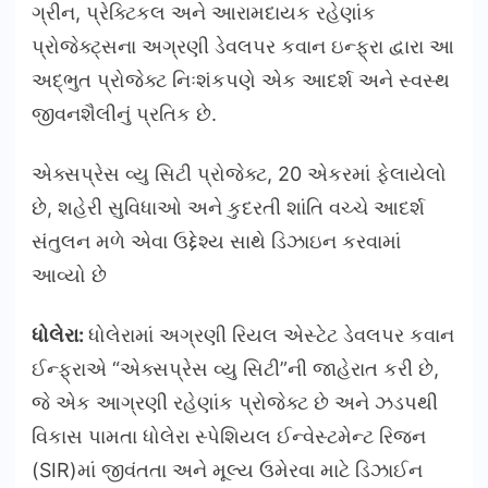
ગ્રીન, પ્રેક્ટિકલ અને આરામદાયક રહેણાંક
પ્રોજેક્ટ્સના અગ્રણી ડેવલપર કવાન ઇન્ફ્રા દ્વારા આ
અદ્ભુત પ્રોજેક્ટ નિઃશંકપણે એક આદર્શ અને સ્વસ્થ
જીવનશૈલીનું પ્રતિક છે.
એક્સપ્રેસ વ્યુ સિટી પ્રોજેક્ટ, 20 એકરમાં ફેલાયેલો
છે, શહેરી સુવિધાઓ અને કુદરતી શાંતિ વચ્ચે આદર્શ
સંતુલન મળે એવા ઉદ્દેશ્ય સાથે ડિઝાઇન કરવામાં
આવ્યો છે
ધોલેરા:
ધોલેરામાં અગ્રણી રિયલ એસ્ટેટ ડેવલપર કવાન
ઈન્ફ્રાએ “એક્સપ્રેસ વ્યુ સિટી”ની જાહેરાત કરી છે,
જે એક આગ્રણી રહેણાંક પ્રોજેક્ટ છે અને ઝડપથી
વિકાસ પામતા ધોલેરા સ્પેશિયલ ઈન્વેસ્ટમેન્ટ રિજન
(SIR)માં જીવંતતા અને મૂલ્ય ઉમેરવા માટે ડિઝાઈન