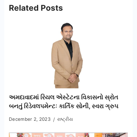
Related Posts
અમદાવાદમાં રિયલ એસ્ટેટના વિકાસનો સ્રોત
બનતું રિડેવલપમેન્ટઃ કાર્તિક સોની, સ્વરા ગ્રુપ
December 2, 2023
રાષ્ટ્રીય