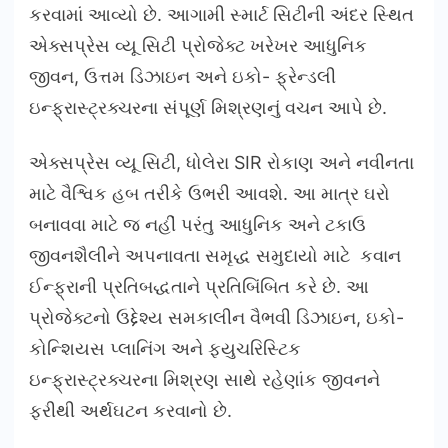
કરવામાં આવ્યો છે. આગામી સ્માર્ટ સિટીની અંદર સ્થિત
એક્સપ્રેસ વ્યૂ સિટી પ્રોજેક્ટ ખરેખર આધુનિક
જીવન, ઉત્તમ ડિઝાઇન અને ઇકો- ફ્રેન્ડલી
ઇન્ફ્રાસ્ટ્રક્ચરના સંપૂર્ણ મિશ્રણનું વચન આપે છે.
એક્સપ્રેસ વ્યૂ સિટી, ધોલેરા SIR રોકાણ અને નવીનતા
માટે વૈશ્વિક હબ તરીકે ઉભરી આવશે. આ માત્ર ઘરો
બનાવવા માટે જ નહીં પરંતુ આધુનિક અને ટકાઉ
જીવનશૈલીને અપનાવતા સમૃદ્ધ સમુદાયો માટે કવાન
ઈન્ફ્રાની પ્રતિબદ્ધતાને પ્રતિબિંબિત કરે છે. આ
પ્રોજેક્ટનો ઉદ્દેશ્ય સમકાલીન વૈભવી ડિઝાઇન, ઇકો-
કોન્શિયસ પ્લાનિંગ અને ફ્યુચરિસ્ટિક
ઇન્ફ્રાસ્ટ્રક્ચરના મિશ્રણ સાથે રહેણાંક જીવનને
ફરીથી અર્થઘટન કરવાનો છે.