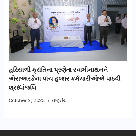
હરિયાળી ક્રાંતિના પ્રણેતા સ્વામીનાથનને
એસઆરકેના પાંચ હજાર કર્મચારીઓએ પાઠવી
શ્રધ્ધાંજલિ
October 2, 2023
રાષ્ટ્રીય