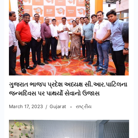
ગુજરાત ભાજપ પ્રદેશ અધ્યક્ષ સી.આર.પાટિલના
જન્મદિવસ પર પાથર્યો સેવાનો ઉજાસ
March 17, 2023
Gujarat
રાષ્ટ્રીય