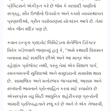
પ્રેક્ટિસને એકીકૃત કરે છે જેમ કે વરસાદી પાણીનો
સંગ્રહ, સૌર ઉર્જાનો ઉપયોગ અને કચરો વ્યવસ્થાપન
પ્રણાલીઓ, ગ્રીન પર્યાવરણમાં યોગદાન આપે છે. તેમાં
એક જૈન મંદિર પણ છે.
કવાન ઇન્ફ્રા પ્રાઇવેટ લિમિટેડના મેનેજિંગ ડિરેક્ટર
વિવેક ખંડેલવાલે જણાવ્યું હતું કે, “અમે સ્થાયી વિરાસત
બનાવવા માટે સમર્પિત છીએ અને આ માત્ર એક
રહેણાંક પ્રોજેક્ટ નથી, પરંતુ તેમાં એક વિશાળ પાર્ક,
રમતગમતની સુવિધાઓ અને સમુદાયનો સમાવેશ થાય
છે. સામાજિક અને મનોરંજક જગ્યાઓ, આરામ અને
સંબંધની ભાવનાને પ્રોત્સાહિત કરવા માટે રચાયેલ છે
એક્સપ્રેસ વ્યુ સિટી આધુનિક શહેરીકરણ પ્રત્યેની
અમારી પ્રતિબદ્ધતાને રજૂ કરે છે અને તે એક તેજસ્વી,