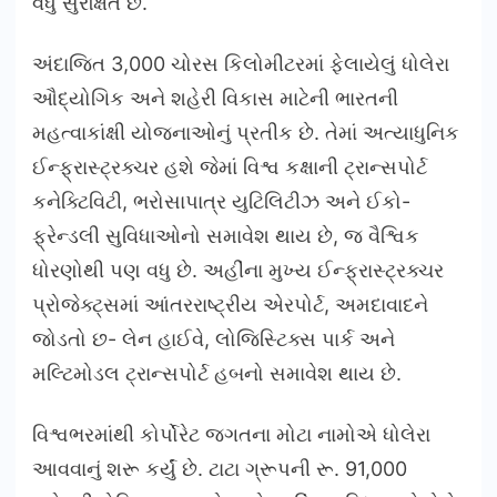
વધુ સુરક્ષિત છે.
અંદાજિત 3,000 ચોરસ કિલોમીટરમાં ફેલાયેલું ધોલેરા
ઔદ્યોગિક અને શહેરી વિકાસ માટેની ભારતની
મહત્વાકાંક્ષી યોજનાઓનું પ્રતીક છે. તેમાં અત્યાધુનિક
ઈન્ફ્રાસ્ટ્રક્ચર હશે જેમાં વિશ્વ કક્ષાની ટ્રાન્સપોર્ટ
કનેક્ટિવિટી, ભરોસાપાત્ર યુટિલિટીઝ અને ઈકો-
ફ્રેન્ડલી સુવિધાઓનો સમાવેશ થાય છે, જ વૈશ્વિક
ધોરણોથી પણ વધુ છે. અહીંના મુખ્ય ઈન્ફ્રાસ્ટ્રક્ચર
પ્રોજેક્ટ્સમાં આંતરરાષ્ટ્રીય એરપોર્ટ, અમદાવાદને
જોડતો છ- લેન હાઈવે, લોજિસ્ટિક્સ પાર્ક અને
મલ્ટિમોડલ ટ્રાન્સપોર્ટ હબનો સમાવેશ થાય છે.
વિશ્વભરમાંથી કોર્પોરેટ જગતના મોટા નામોએ ધોલેરા
આવવાનું શરૂ કર્યું છે. ટાટા ગ્રૂપની રૂ. 91,000