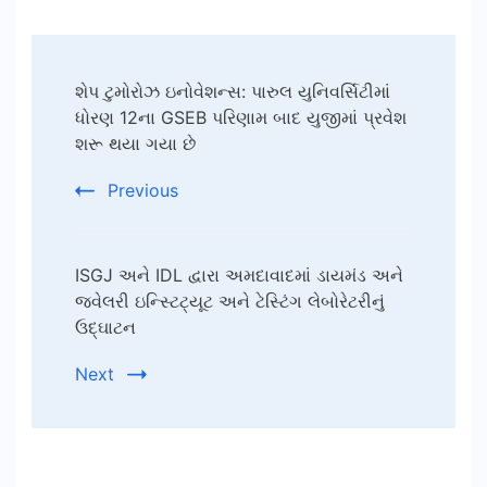
Post
શેપ ટુમોરોઝ ઇનોવેશન્સ: પારુલ યુનિવર્સિટીમાં
Navigation
ધોરણ 12ના GSEB પરિણામ બાદ યુજીમાં પ્રવેશ
શરૂ થયા ગયા છે
Previous
ISGJ અને IDL દ્વારા અમદાવાદમાં ડાયમંડ અને
જ્વેલરી ઇન્સ્ટિટ્યૂટ અને ટેસ્ટિંગ લેબોરેટરીનું
ઉદ્ઘાટન
Next