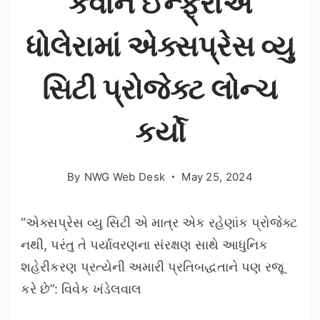
કવાન ઈન્ફ્રાએ
ધોલેરામાં એક્સપ્રેસ વ્યુ
સિટી પ્રોજેક્ટ લોન્ચ
કર્યો
By
NWG Web Desk
May 25, 2024
“એક્સપ્રેસ વ્યુ સિટી એ માત્ર એક રહેણાંક પ્રોજેક્ટ
નથી, પરંતુ તે પર્યાવરણના સંરક્ષણ સાથે આધુનિક
શહેરીકરણ પ્રત્યેની અમારી પ્રતિબદ્ધતાને પણ રજૂ
કરે છે”: વિવેક ખંડેલવાલ