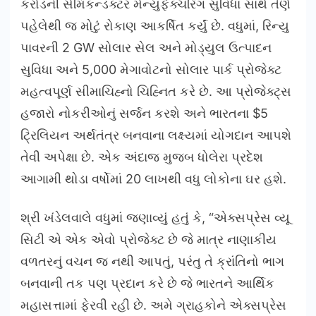
કરોડની સેમિકન્ડક્ટર મેન્યુફેક્ચરિંગ સુવિધા સાથે તેણે
પહેલેથી જ મોટું રોકાણ આકર્ષિત કર્યું છે. વધુમાં, રિન્યુ
પાવરની 2 GW સોલાર સેલ અને મોડ્યુલ ઉત્પાદન
સુવિધા અને 5,000 મેગાવોટનો સોલાર પાર્ક પ્રોજેક્ટ
મહત્વપૂર્ણ સીમાચિહ્નો ચિહ્નિત કરે છે. આ પ્રોજેક્ટ્સ
હજારો નોકરીઓનું સર્જન કરશે અને ભારતના $5
ટ્રિલિયન અર્થતંત્ર બનવાના લક્ષ્યમાં યોગદાન આપશે
તેવી અપેક્ષા છે. એક અંદાજ મુજબ ધોલેરા પ્રદેશ
આગામી થોડા વર્ષોમાં 20 લાખથી વધુ લોકોના ઘર હશે.
શ્રી ખંડેલવાલે વધુમાં જણાવ્યું હતું કે, “એક્સપ્રેસ વ્યૂ
સિટી એ એક એવો પ્રોજેક્ટ છે જે માત્ર નાણાકીય
વળતરનું વચન જ નથી આપતું, પરંતુ તે ક્રાંતિનો ભાગ
બનવાની તક પણ પ્રદાન કરે છે જે ભારતને આર્થિક
મહાસત્તામાં ફેરવી રહી છે. અમે ગ્રાહકોને એક્સપ્રેસ