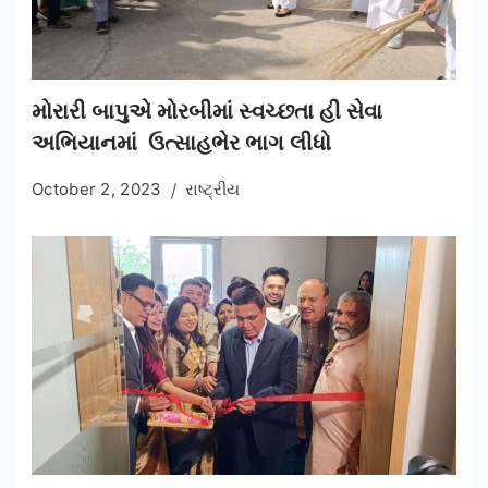
મોરારી બાપુએ મોરબીમાં સ્વચ્છતા હી સેવા
અભિયાનમાં ઉત્સાહભેર ભાગ લીધો
October 2, 2023
રાષ્ટ્રીય