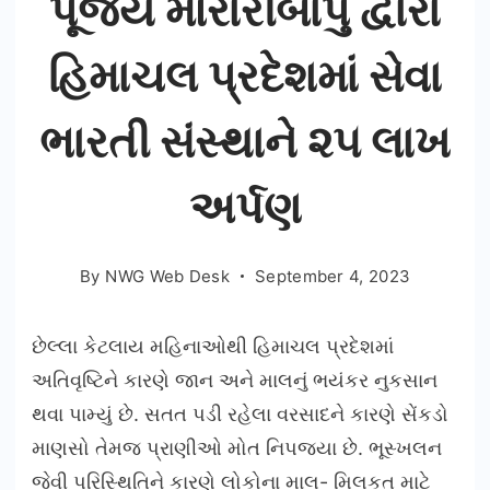
પૂજ્ય મોરારીબાપુ દ્વારા
હિમાચલ પ્રદેશમાં સેવા
ભારતી સંસ્થાને ૨૫ લાખ
અર્પણ
By
NWG Web Desk
September 4, 2023
છેલ્લા કેટલાય મહિનાઓથી હિમાચલ પ્રદેશમાં
અતિવૃષ્ટિને કારણે જાન અને માલનું ભયંકર નુકસાન
થવા પામ્યું છે. સતત પડી રહેલા વરસાદને કારણે સેંકડો
માણસો તેમજ પ્રાણીઓ મોત નિપજયા છે. ભૂસ્ખલન
જેવી પરિસ્થિતિને કારણે લોકોના માલ- મિલકત માટે