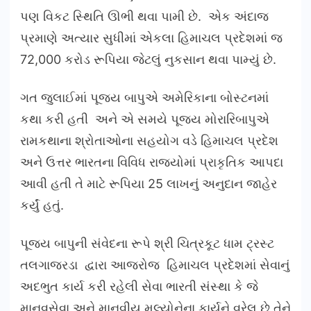
પણ વિકટ સ્થિતિ ઊભી થવા પામી છે. એક અંદાજ
પ્રમાણે અત્યાર સુધીમાં એકલા હિમાચલ પ્રદેશમાં જ
72,000 કરોડ રૂપિયા જેટલું નુકસાન થવા પામ્યું છે.
ગત જુલાઈમાં પૂજ્ય બાપુએ અમેરિકાના બોસ્ટનમાં
કથા કરી હતી અને એ સમયે પૂજય મોરારિબાપુએ
રામકથાના શ્રોતાઓના સહયોગ વડે હિમાચલ પ્રદેશ
અને ઉત્તર ભારતના વિવિધ રાજ્યોમાં પ્રાકૃતિક આપદા
આવી હતી તે માટે રૂપિયા 25 લાખનું અનુદાન જાહેર
કર્યું હતું.
પૂજ્ય બાપુની સંવેદના રૂપે શ્રી ચિત્રકૂટ ધામ ટ્રસ્ટ
તલગાજરડા દ્વારા આજરોજ હિમાચલ પ્રદેશમાં સેવાનું
અદભુત કાર્ય કરી રહેલી સેવા ભારતી સંસ્થા કે જે
માનવસેવા અને માનવીય મૂલ્યોનેના કાર્યને વરેલ છે તેને