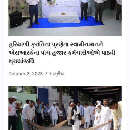
હરિયાળી ક્રાંતિના પ્રણેતા સ્વામીનાથનને
એસઆરકેના પાંચ હજાર કર્મચારીઓએ પાઠવી
શ્રધ્ધાંજલિ
October 2, 2023
રાષ્ટ્રીય