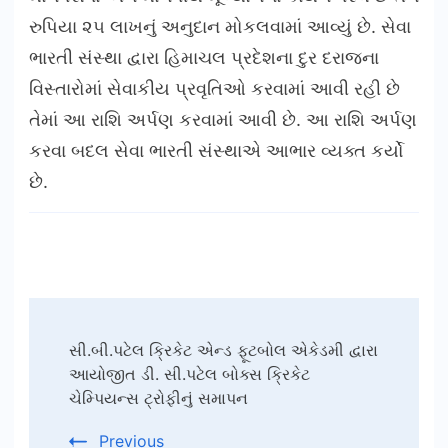
રુપિયા ૨૫ લાખનું અનુદાન મોકલવામાં આવ્યું છે. સેવા
ભારતી સંસ્થા દ્વારા હિમાચલ પ્રદેશના દુર દરાજના
વિસ્તારોમાં સેવાકીય પ્રવૃતિઓ કરવામાં આવી રહી છે
તેમાં આ રાશિ અર્પણ કરવામાં આવી છે. આ રાશિ અર્પણ
કરવા બદલ સેવા ભારતી સંસ્થાએ આભાર વ્યક્ત કર્યો
છે.
Post
સી.બી.પટેલ ક્રિકેટ એન્ડ ફૂટબોલ એકેડમી દ્વારા
Navigation
આયોજીત ડી. સી.પટેલ બોક્સ ક્રિકેટ
ચેમ્પિયન્સ ટ્રોફીનું સમાપન
Previous