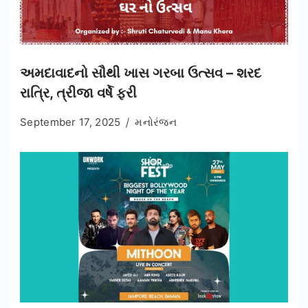
અમદાવાદનો સૌથી ખાસ ગરબા ઉત્સવ – શરદ
રાત્રિ, ત્રીજા વર્ષે ફરી
September 17, 2025
મનોરંજન