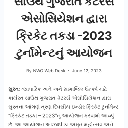
સાઉથ ગુજરાત કેટરર્સ
એસોસિયેશન દ્વારા
ક્રિકેટ તકડા -2023
ટુર્નામેન્ટનું આયોજન
By
NWG Web Desk
June 12, 2023
સુરત
: વ્યાપારિક અને અને સામાજિક ઉત્કર્ષ માટે
કાર્યરત સાઉથ ગુજરાત કેટરર્સ એસોસિયેશન દ્વારા
સુરતના આંગણે ત્રણ દિવસીય ઇન્ડોર ક્રિકેટ ટુર્નામેન્ટ
“ક્રિકેટ તડકા – 2023″નું આયોજન કરવામાં આવ્યું
છે. આ આયોજન આઝાદી કા અમૃત મહોત્સવ અને