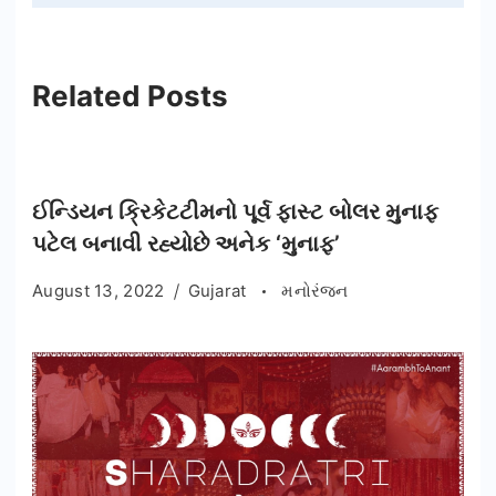
Related Posts
ઈન્ડિયન ક્રિકેટટીમનો પૂર્વ ફાસ્ટ બોલર મુનાફ
પટેલ બનાવી રહ્યોછે અનેક ‘મુનાફ’
August 13, 2022
Gujarat
મનોરંજન