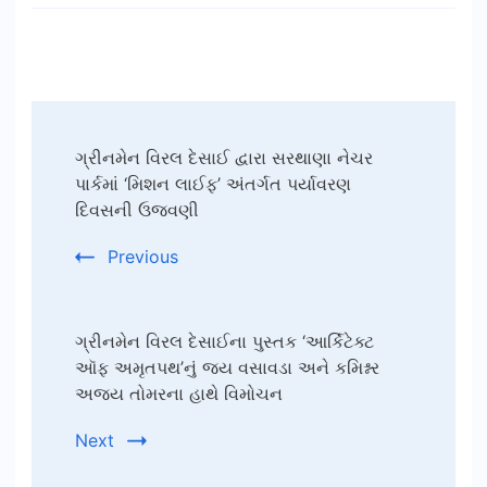
Post
ગ્રીનમેન વિરલ દેસાઈ દ્વારા સરથાણા નેચર
Navigation
પાર્કમાં ‘મિશન લાઈફ’ અંતર્ગત પર્યાવરણ
દિવસની ઉજવણી
Previous
ગ્રીનમેન વિરલ દેસાઈના પુસ્તક ‘આર્કિટેક્ટ
ઑફ અમૃતપથ’નું જય વસાવડા અને કમિશ્નર
અજય તોમરના હાથે વિમોચન
Next