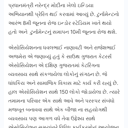
પ્રધાનમંત્રી નરેન્દ્ર મોદીના ખેલો ઇન્ડિયા
અભિયાનથી પ્રેરિત થઈ કરવામાં આવ્યું છે. ટુર્નામેન્ટનો
આરંભ 8મી જૂનના રોજ ઇન્ડોર સ્ટેડિયમ ખાતે થયો
હતો અને ટુર્નામેન્ટનું સમાપન 10મી જૂનના રોજ થશે.
એસોસિયેશનના ધવલભાઈ નાણાવટી અને રાજેશભાઈ
અજમેરા એ જણાવ્યું હતું કે સાઉથ ગુજરાત કેટરર્સ
એસોસિયેશન એ દક્ષિણ ગુજરાતમાં કેટરિંગના
વ્યવસાય સાથે સંકળાયેલા લોકોનું સંગઠન છે. જે
ધાંધકિય અને સામાજિક વિકાસ માટે કાર્ય કરી રહ્યું છે.
હાલ એસોસિયેશન સાથે 150 લોકો જોડાયેલા છે. ત્યારે
તમામના પરિવાર એક સાથે આવે અને પરસ્પર સંબંધો
મજબૂત બનાવવા સાથે એક બીજા ના સહયોગથી
વ્યવસાય પણ આગળ વધે તેવા ઉદ્દેશ્ય સાથે
એસોસિયેશન સમયાંતરે વિવિધ કાર્યક્રમોનું આયોજન