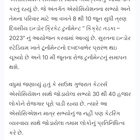
કરતું રહ્યું છે. જે અંતર્ગત એસોસિયેશનના સભ્યો અને
તેમના પરિવાર માટે આ વખતે 8 થી 10 જૂન સુધી ત્રણ
દિવસીય ઇન્ડોર ક્રિકેટ ટુર્નામેન્ટ ” કિક્રેટ તડકા –
2023″ નું આયોજન કરવામાં આવ્યું છે. સુરતના ઇન્ડોર
સ્ટેડિયમ ખાતે ટૂર્નામેન્ટનો દબદબાભેર પ્રારંભ થઇ
ચૂક્યો છે અને 10 મી જૂનના રોજ ટુર્નામેન્ટનું સમાપન
થશે.
વધુમાં જણાવ્યું હતું કે સાઉથ ગુજરાત કેટરર્સ
એસોસિયેશન સાથે જોડાયેલા સભ્યો 30 થી 40 હજાર
લોકોને રોજગાર પૂરો પાડી રહ્યા છે. ત્યારે આ
એસોસિએશન માત્ર સભ્યોનું જ નહીં પણ કેટરિંગ
વ્યસ્વાય સાથે જોડાયેલા તમામ લોકોનું પ્રતિનિધિત્વ
કરે છે.