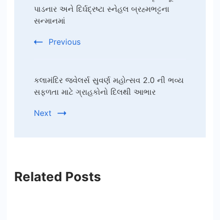
Navigation
પાડનાર અને દિર્ઘદ્રષ્ટા સ્નેહલ બ્રહ્મભટ્ટના
સન્માનમાં
Previous
કલામંદિર જ્વેલર્સ સુવર્ણ મહોત્સવ 2.0 ની ભવ્ય
સફળતા માટે ગ્રાહકોનો દિલથી આભાર
Next
Related Posts