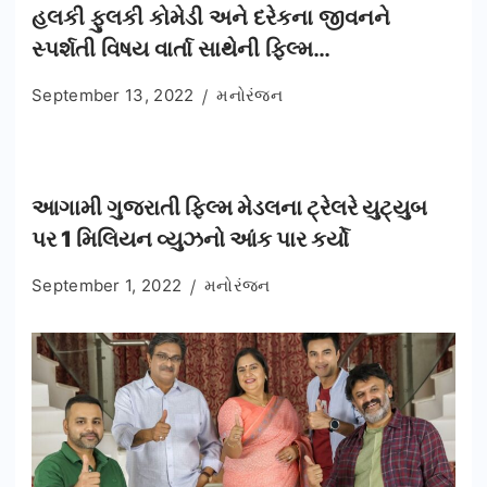
હલકી ફુલકી કોમેડી અને દરેકના જીવનને
સ્પર્શતી વિષય વાર્તા સાથેની ફિલ્મ…
September 13, 2022
મનોરંજન
આગામી ગુજરાતી ફિલ્મ મેડલના ટ્રેલરે યુટ્યુબ
પર 1 મિલિયન વ્યુઝનો આંક પાર કર્યો
September 1, 2022
મનોરંજન