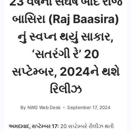
23 વર્ષના સંઘર્ષ બાદ રાજ
બાસિરા (Raj Baasira)
નું સ્વપ્ન થયું સાકાર,
‘સતરંગી રે’ 20
સપ્ટેમ્બર, 2024ને થશે
રિલીઝ
By
NWG Web Desk
September 17, 2024
અમદાવાદ,
સપ્ટેમ્બર 17:
20 સપ્ટેમ્બરે રીલીઝ થતી