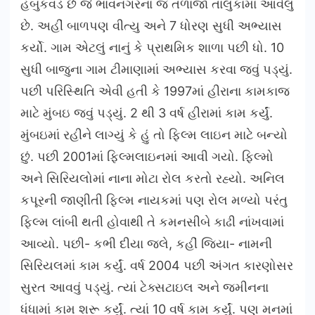
હબુકવડ છે જે ભાવનગરના જ તળાજા તાલુકામાં આવેલું
છે. અહીં બાળપણ વીત્યુ અને 7 ધોરણ સુધી અભ્યાસ
કર્યો. ગામ એટલું નાનું કે પ્રાથમિક શાળા પછી ધો. 10
સુધી બાજુના ગામ ટીમાણામાં અભ્યાસ કરવા જવું પડ્યું.
પછી પરિસ્થિતિ એવી હતી કે 1997માં હીરાના કામકાજ
માટે મુંબઇ જવું પડ્યું. 2 થી 3 વર્ષ હીરામાં કામ કર્યું.
મુંબઇમાં રહીને લાગ્યું કે હું તો ફિલ્મ લાઇન માટે બન્યો
છું. પછી 2001માં ફિલ્મલાઇનમાં આવી ગયો. ફિલ્મો
અને સિરિયલોમાં નાના મોટા રોલ કરતો રહ્યો. અનિલ
કપૂરની જાણીતી ફિલ્મ નાયકમાં પણ રોલ મળ્યો પરંતુ
ફિલ્મ લાંબી થતી હોવાથી તે કમનસીબે કાઢી નાંખવામાં
આવ્યો. પછી- કભી દીયા જલે, કહીં જિયા- નામની
સિરિયલમાં કામ કર્યું. વર્ષ 2004 પછી અંગત કારણોસર
સુરત આવવું પડ્યું. ત્યાં ટેક્સટાઇલ અને જમીનના
ધંધામાં કામ શરૂ કર્યું. ત્યાં 10 વર્ષ કામ કર્યું. પણ મનમાં