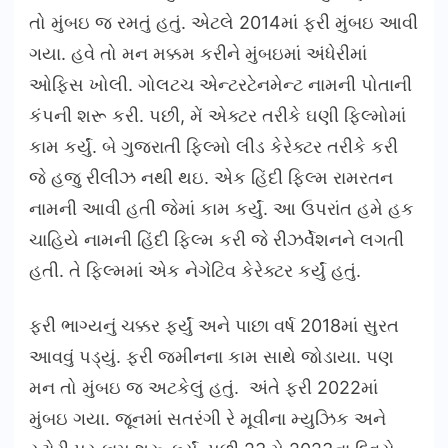
તો મુંબઇ જ રમતું હતું. એટલે 2014માં ફરી મુંબઇ આવી
ગયા. હવે તો મન મક્કમ કરીને મુંબઇમાં અંધેરીમાં
ઓફિસ ખોલી. ગોલટચ એન્ટરટેનમેન્ટ નામની પોતાની
કંપની શરૂ કરી. પછી, મેં એક્ટર તરીકે ઘણી ફિલ્મોમાં
કામ કર્યું. બે ગુજરાતી ફિલ્મો લીડ કેરેક્ટર તરીકે કરી
જે હજુ રીલીઝ નથી થઇ. એક હિંદી ફિલ્મ રામરતન
નામની આવી હતી જેમાં કામ કર્યું. આ ઉપરાંત હમે હક
ચાહિયે નામની હિંદી ફિલ્મ કરી જે રીઝર્વેશનને લગતી
હતી. તે ફિલ્મમાં એક નેગેટિવ કેરેક્ટર કર્યું હતું.
ફરી ભાગ્યનું ચક્કર ફર્યું અને પાછા વર્ષ 2018માં સુરત
આવવું પડ્યું. ફરી જમીનના કામ સાથે જોડાયા. પણ
મન તો મુંબઇ જ અટકેલું હતું. અંતે ફરી 2022માં
મુંબઇ ગયા. જૂનમાં સતરંગી રે મૂવીના મ્યુઝિક અને