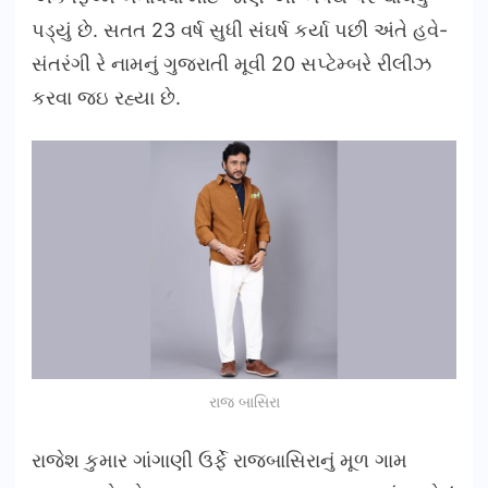
પડ્યું છે. સતત 23 વર્ષ સુધી સંઘર્ષ કર્યા પછી અંતે હવે-
સંતરંગી રે નામનું ગુજરાતી મૂવી 20 સપ્ટેમ્બરે રીલીઝ
કરવા જઇ રહ્યા છે.
રાજ બાસિરા
રાજેશ કુમાર ગાંગાણી ઉર્ફે રાજબાસિરાનું મૂળ ગામ