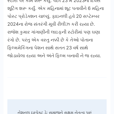
સ્ટોરી પર કામ શરૂ કર્યું. પછી 23 મે 2023ના દિવસે
શૂટિંગ શરૂ કર્યું. એક મહિનામાં શૂટ પતાવીને 6 મહિના
પોસ્ટ પ્રોડેક્શન ચાલ્યું. ફાઇનલી હવે 20 સપ્ટેમ્બર
2024ના રોજ સંતરંગી મૂવી રીલીઝ કરી રહ્યા છે.
રાજેશ કુમાર ગાંગાણીની લાઇફની સ્ટોરીમાં પણ ઘણા
રંગો છે. પરંતુ એક વસ્તુ નક્કી છે કે તેઓ પોતાના
ફિલ્મમેકિંગના પેશન સાથે સતત 23 વર્ષ સાથે
જોડાયેલા રહ્યા અને અંતે ફિલ્મ બનાવી ને જ રહ્યા.
Post
નેશનલ ઇમ્પેક્ટ ડે: સમાજને સક્ષમ નેતૃત્વ પૂરું