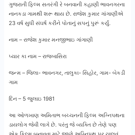
ગુજરાતી ફિલ્મ સતરંગી રે બનવાની કહાણી ભાવનગરના
નાનકડા ગામથી શરૂ થાય છે. રાજેશ કુમાર ગાંગાણીએ
23 વર્ષ સુધી સંઘર્ષ કરીને પોતાનું સપનું પુરૂં કર્યું.
નામ – રાજેશ કુમાર મનજીભાઇ ગાંગાણી
પ્યાર કા નામ – રાજબાસિરા
જન્મ – જિલા- ભાવનગર, તાલુકા- સિહોર, ગામ- બેકડી
ગામ
દિન – 5 જુલાઇ 1981
આ ઓળખાણ અમિતાભ બચ્ચનની ફિલ્મ અગ્નિપથના
ડાયલોગ જેવી લાગે છે. પરંતુ જે વ્યક્તિ છે તેણે પણ
એક ફિલ્મ બનાવવા માટે જાણે અગ્નિપથ પર ચાલવું