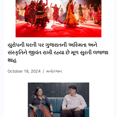
યુરોપની ધરતી પર ગુજરાતની અસ્મિતા અને
સંસ્કૃતિને જીવંત રાખી રહ્યા છે મૂળ સુરતી લજ્જા
શાહ
October 18, 2024
મનોરંજન