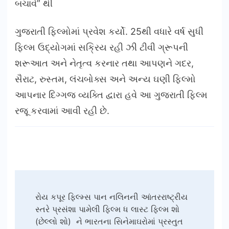
બચાવે” થી
ગુજરાતી ફિલ્મોમાં પ્રવેશ કર્યો. 25થી વધારે વર્ષ સુધી
ફિલ્મ ઉદ્યોગમાં સક્રિય રહી ઝી ટીવી ગ્રૂપની
શરૂઆત અને નેતૃત્વ કરનાર તથા આપણને ગદર,
સૈરાટ, રુસ્તમ, લંચબોક્સ અને અન્ય ઘણી ફિલ્મો
આપનાર દિગ્ગજ વ્યક્તિ દ્વારા હવે આ ગુજરાતી ફિલ્મ
રજૂ કરવામાં આવી રહી છે.
Post
રોય કપૂર ફિલ્મ્સ પાન નલિનની આંતરરાષ્ટ્રીય
Navigation
સ્તરે પ્રસંશા પામેલી ફિલ્મ ધ લાસ્ટ ફિલ્મ શો
(છેલ્લો શો) ને ભારતના સિનેમાઘરોમાં પ્રસ્તુત