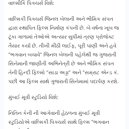
વાલ્મીકિ પિક્ચર્સ વિશે:
વાલ્મિકી પિક્ચર્સ જિનલ બેલાની અને ભૌમિક સંપત
દ્વારા સ્થાપિત ફિલ્મ નિર્માણ કંપની છે. બે વર્ષના ખૂબ જ
ટૂંકા ગાળામાં તેઓએ અત્યાર સુધીમાં ત્રણ પ્રોજેક્ટ
તૈયાર કર્યા છે. તીખી મીઠી લાઈફ, પૂરી પાણી અને હવે
“ભગવાન બચાવે” જિનલ બેલાની પહેલેથી જ ગુજરાતી
સિનેમાની જાણીતી અભિનેત્રી છે અને ભૌમિક સંપત
તેની હિન્દી ફિલ્મો “સાડા અડ્ડા” અને “સમ્રાટ એન્ડ કં.
પછી આ ફિલ્મ સાથે ગુજરાતી સિનેમામાં પદાર્પણ કરશે.
મુંબઈ મૂવી સ્ટુડિયો વિશે:
નિતિન કેની ની આગેવાની હેઠળના મુંબઈ મૂવી
સ્ટુડિયોએ વાલ્મિકી પિક્ચર્સ સાથે ફિલ્મ “ભગવાન