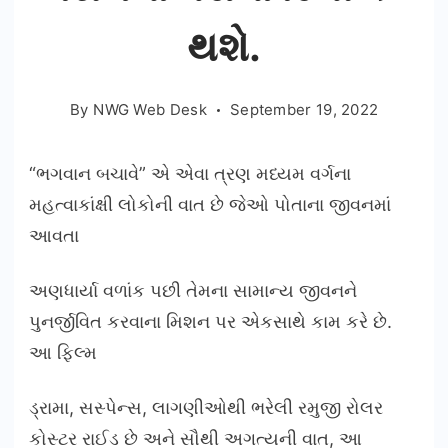
થશે.
By
NWG Web Desk
September 19, 2022
“ભગવાન બચાવે” એ એવા ત્રણ મધ્યમ વર્ગના
મહત્વાકાંક્ષી લોકોની વાત છે જેઓ પોતાના જીવનમાં
આવતા
અણધાર્યા વળાંક પછી તેમના સામાન્ય જીવનને
પુનર્જીવિત કરવાના મિશન પર એકસાથે કામ કરે છે.
આ ફિલ્મ
ડ્રામા, સસ્પેન્સ, લાગણીઓથી ભરેલી રમુજી રોલર
કોસ્ટર રાઈડ છે અને સૌથી અગત્યની વાત, આ