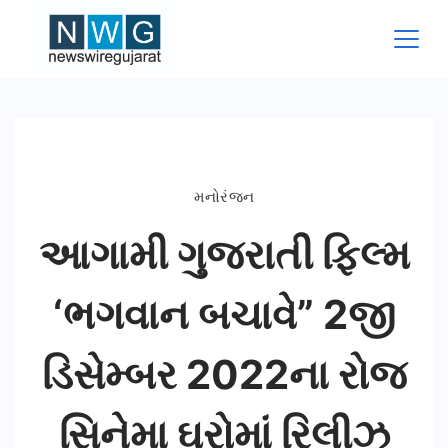
Skip
to
content
News
Wire
Gujarat
મનોરંજન
આગામી ગુજરાતી ફિલ્મ
‘ભગવાન બચાવે” 2જી
ડિસેમ્બર 2022ના રોજ
સિનેમા ઘરોમાં રિલીઝ