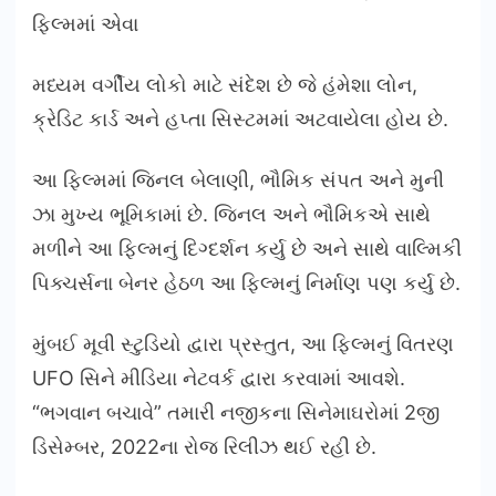
ફિલ્મમાં એવા
મધ્યમ વર્ગીય લોકો માટે સંદેશ છે જે હંમેશા લોન,
ક્રેડિટ કાર્ડ અને હપ્તા સિસ્ટમમાં અટવાયેલા હોય છે.
આ ફિલ્મમાં જિનલ બેલાણી, ભૌમિક સંપત અને મુની
ઝા મુખ્ય ભૂમિકામાં છે. જિનલ અને ભૌમિકએ સાથે
મળીને આ ફિલ્મનું દિગ્દર્શન કર્યુ છે અને સાથે વાલ્મિકી
પિક્ચર્સના બેનર હેઠળ આ ફિલ્મનું નિર્માણ પણ કર્યુ છે.
મુંબઈ મૂવી સ્ટુડિયો દ્વારા પ્રસ્તુત, આ ફિલ્મનું વિતરણ
UFO સિને મીડિયા નેટવર્ક દ્વારા કરવામાં આવશે.
“ભગવાન બચાવે” તમારી નજીકના સિનેમાઘરોમાં 2જી
ડિસેમ્બર, 2022ના રોજ રિલીઝ થઈ રહી છે.