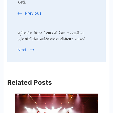
કરશે.
Previous
ગ્રીનમેન વિરલ દેસાઈએ ઉકા તરસાડીયા
યુનિવર્સિટીમાં મોટિવેશનલ સેમિનાર આપ્યો
Next
Related Posts