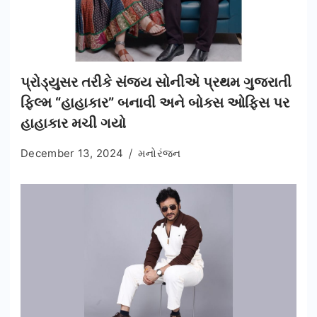
પ્રોડ્યુસર તરીકે સંજય સોનીએ પ્રથમ ગુજરાતી
ફિલ્મ “હાહાકાર” બનાવી અને બોક્સ ઓફિસ પર
હાહાકાર મચી ગયો
December 13, 2024
મનોરંજન