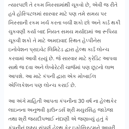
ત્યારપછી તે રકમ ખિસ્સામાંથી ચૂકવો છે, એવી જ રીતે
હવે હોસ્પિટલમાં સારવાર માટે પણ તમે સમય પર
ખિસ્સાની રકમ ખર્ચ કરતા બચી શકો છો અને કાર્ડ થકી
ચુકવણી કર્યા બાદ નિયત સમય મર્યાદામાં આ રૂપિયા
ચૂકવી શકો તે માટે અમદાવાદ સ્થિત હેપ્પીનેસ
ઇનોવેશન પ્રાઇવેટ લિમિટેડ દ્વારા હેલ્થ કાર્ડ લોન્ચ
કરવામાં આવી રહ્યું છે. જે સારવાર માટે ક્રેડિટ આપવા
સાથે જ દવા અને લેબોરેટરી ચાર્જમાં પણ છૂટનો લાભ
આપશે. આ માટે કંપની દ્વારા એક મોબાઈલ
એપ્લિકેશન પણ લોન્ચ કરાઈ છે.
આ અંગે માહિતી આપતા કંપનીના 30 વર્ષ ના હેલ્થકેર
લાઇનના અનુભવી ફાઉન્ડર્સ શ્રી મયુરસિંહ જાડેજા
તથા શ્રી જયદીપભાઈ નંદાણી એ જણાવ્યું હતું કે
કંપનીનું લક્ષ્ય સંપૂર્ણ હેલ્થ કેર ઇકોસિસ્ટમને આવરી