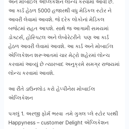
અને મોબાઈલ એપ્લિકેશન લોન્ચ કરવામાં આવી છે.
આ કાર્ડ હેઠળ 5000 હજારથી વધુ મેડિકલ સ્ટોર ને
આવરી લેવામાં આવશે. જે દરેક લોકોનાં મેડિકલ
બજેટમાં રાહત આપશે. સાથે જ આગામી સમયમાં
ડોક્ટર્સ, હોસ્પિટલ અને લેબોરેટરીને પણ આ કાર્ડ
હેઠળ આવરી લેવામાં આવશે. આ કાર્ડ અને મોબાઈલ
એપ્લિકેશન શરૂઆતમાં ચાર મેટ્રો શહેરમાં લોન્ચ
કરવામાં આવ્યું છે ત્યારબાદ અનુક્રમે સમગ્ર રાજ્યમાં
લોન્ચ કરવામાં આવશે.
આ રીતે ડાઉનલોડ કરો હેપ્પીનેસ મોબાઈલ
એપ્લિકેશન
પગલું 1. અરજી ફોર્મ ભરવા તમે ગુગલ પ્લે સ્ટોર પરથી
Happyness – customer Delight એપ્લિકેશન