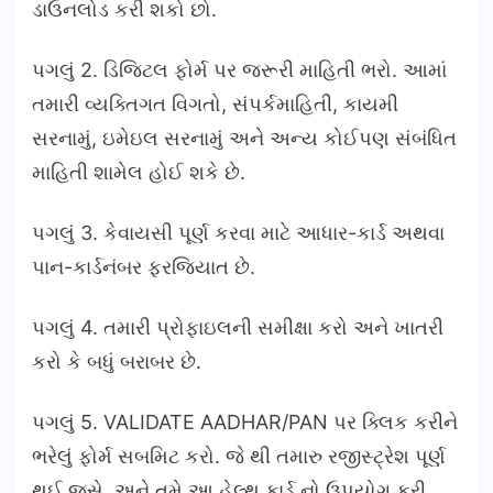
ડાઉનલોડ કરી શકો છો.
પગલું 2. ડિજિટલ ફોર્મ પર જરૂરી માહિતી ભરો. આમાં
તમારી વ્યક્તિગત વિગતો, સંપર્કમાહિતી, કાયમી
સરનામું, ઇમેઇલ સરનામું અને અન્ય કોઈપણ સંબંધિત
માહિતી શામેલ હોઈ શકે છે.
પગલું 3. કેવાયસી પૂર્ણ કરવા માટે આધાર-કાર્ડ અથવા
પાન-કાર્ડનંબર ફરજિયાત છે.
પગલું 4. તમારી પ્રોફાઇલની સમીક્ષા કરો અને ખાતરી
કરો કે બધું બરાબર છે.
પગલું 5. VALIDATE AADHAR/PAN પર ક્લિક કરીને
ભરેલું ફોર્મ સબમિટ કરો. જે થી તમારુ રજીસ્ટ્રેશ પૂર્ણ
થઈ જસે. અને તમે આ હેલ્થ કાર્ડ નો ઉપયોગ કરી