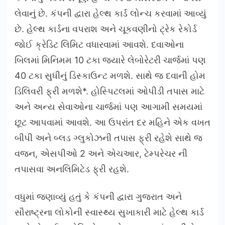
લેવાનું છે. કંપની દ્વારા હેલ્થ કાર્ડ લોન્ચ કરવામાં આવ્યું
છે. હેલ્થ કાર્ડના વપરાશ અને ચૂકવણીનો ટ્રેક રેકોર્ડ
જોઈ ક્રેડિટ લિમિટ વધારવામાં આવશે. દવાઓના
બિલમાં મિનિમમ 10 ટકા જ્યારે લેબોરેટરી ચાર્જમાં પણ
40 ટકા સુધીનું ડિસ્કાઉન્ટ મળશે. સાથે જ દવાની હોમ
ડિલિવરી ફ્રી મળશે*. હોસ્પિટલમાં ઓપીડી તપાસ માટે
અને અન્ય સેવાઓના ચાર્જમાં પણ આગામી સમયમાં
છૂટ આપવામાં આવશે. આ ઉપરાંત દર મહિને એક વખત
બીપી અને બ્લડ ગ્લુકોઝની તપાસ ફ્રી રહેશે સાથે જ
વજન, એસપીઓ 2 અને એચઆર, ટેમ્પરેચર ની
તપાસવા અનલિમિટેડ ફ્રી રહશે.
વધુમાં જણાવ્યું હતું કે કંપની દ્વારા ગુજરાત અને
સૌરાષ્ટ્રના લોકોની સ્વાસ્થ્ય સુખાકારી માટે હેલ્થ કાર્ડ