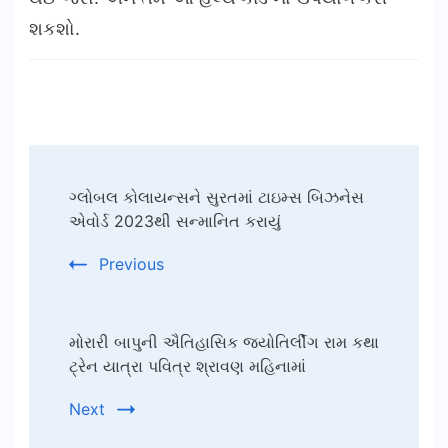
શકશો.
Post
ગ્લોબલ કોલાયન્સને સુરતમાં ટાઇમ્સ બિઝનેસ
Navigation
એવોર્ડ 2023થી સન્માનિત કરાયું
Previous
મોરારી બાપુની ઐતિહાસિક જ્યોતિર્લીંગ રામ કથા
ટ્રેન યાત્રા પવિત્ર શ્રાવણ મહિનામાં
Next