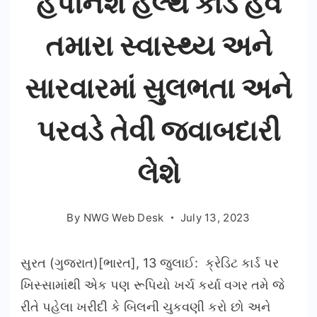
હેપીનેશ હેલ્થ કાર્ડ હવે
તમારા સ્વાસ્થ્ય અને
સારવારમાં સુલભતા અને
પરવડે તેવી જવાબદારી
લેશે
By
NWG Web Desk
July 13, 2023
સુરત (ગુજરાત)[ભારત], 13 જુલાઈ: ક્રેડિટ કાર્ડ પર
ખિસ્સામાંથી એક પણ રૂપિયો ખર્ચ કર્યા વગર તમે જે
રીતે પહેલા ખરીદી કે બિલની ચુકવણી કરો છો અને