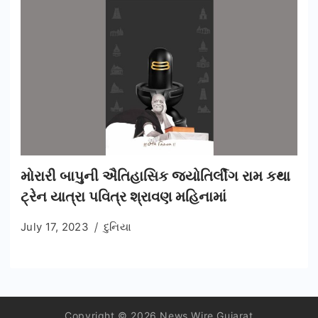
મોરારી બાપુની ઐતિહાસિક જ્યોતિર્લીંગ રામ કથા
ટ્રેન યાત્રા પવિત્ર શ્રાવણ મહિનામાં
July 17, 2023
દુનિયા
Copyright © 2026 News Wire Gujarat