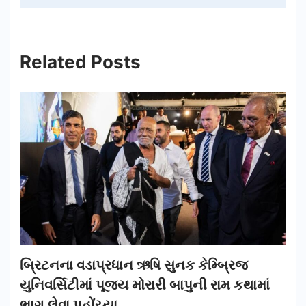
Related Posts
બ્રિટનના વડાપ્રધાન ઋષિ સુનક કેમ્બ્રિજ
યુનિવર્સિટીમાં પૂજ્ય મોરારી બાપુની રામ કથામાં
ભાગ લેવા પહોંચ્યા