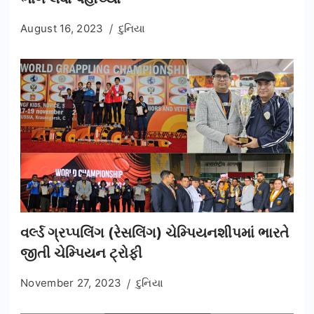
August 16, 2023
દુનિયા
વર્લ્ડ ગ્રપ્પલિંગ (રેસલિંગ) ચેમ્પિયનશીપમાં ભારતે
જીતી ચેમ્પિયન ટ્રોફી
November 27, 2023
દુનિયા