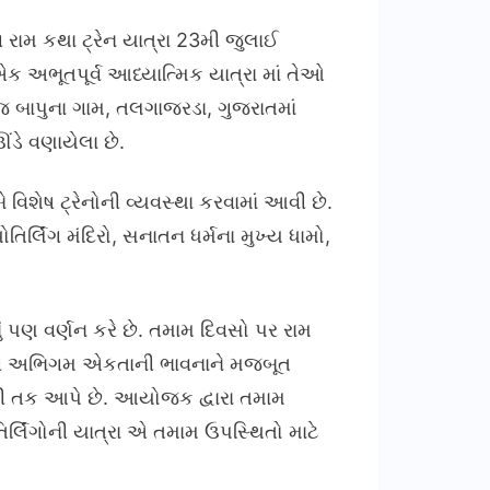
રામ કથા ટ્રેન યાત્રા 23મી જુલાઈ
ક અભૂતપૂર્વ આધ્યાત્મિક યાત્રા માં તેઓ
 બાપુના ગામ, તલગાજરડા, ગુજરાતમાં
ંડે વણાયેલા છે.
િશેષ ટ્રેનોની વ્યવસ્થા કરવામાં આવી છે.
ર્લિંગ મંદિરો, સનાતન ધર્મના મુખ્ય ધામો,
ં પણ વર્ણન કરે છે. તમામ દિવસો પર રામ
ાવેશી અભિગમ એકતાની ભાવનાને મજબૂત
ી તક આપે છે. આયોજક દ્વારા તમામ
્લિંગોની યાત્રા એ તમામ ઉપસ્થિતો માટે