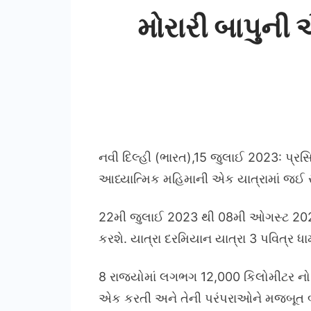
મોરારી બાપુની 
નવી દિલ્હી (ભારત),15 જુલાઈ 2023: પ્રસ
આધ્યાત્મિક મહિમાની એક યાત્રામાં જઈ
22મી જુલાઈ 2023 થી 08મી ઓગસ્ટ 2023 સુધ
કરશે. યાત્રા દરમિયાન યાત્રા 3 પવિત્ર 
8 રાજ્યોમાં લગભગ 12,000 કિલોમીટર નો
એક કરતી અને તેની પરંપરાઓને મજબૂત 