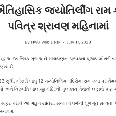
ઐતિહાસિક જ્યોતિર્લીંગ રામ ક
પવિત્ર શ્રાવણ મહિનામાં
By
NWG Web Desk
July 17, 2023
િદ્ધ આધ્યાત્મિક ગુરુ અને રામાયણના પ્રવક્તા પૂજ્ય મોરારી 
 રહ્યાં છે.
ી, મોરારી બાપુ 12 જ્યોતિર્લિંગ મંદિરોમાં રામ કથા પર તેમના
ધામો અને તિરુપતિ બાલાજી મંદિરની મુલાકાત લેવાનો લહાવો પણ 
 સફર કરીને આ ગહન યાત્રા, સનાતન ધર્મની મૂળભૂત સત્વતા,
બનાવશે.