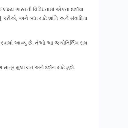
ું લક્ષ્ય ભારતની વિવિધતામાં એકતા દર્શાવા
ં કરીએ, અને બધા માટે શાંતિ અને સંવાદિતા
રવામાં આવ્યું છે. તેઓ આ જ્યોતિર્લિંગ રામ
માત્ર મુલાકાત અને દર્શન માટે હશે.