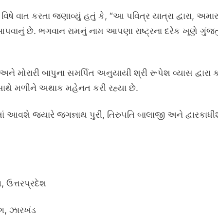
વિષે વાત કરતા જણાવ્યું હતું કે, “આ પવિત્ર યાત્રા દ્વારા, અમાર
નું છે. ભગવાન રામનું નામ આપણા રાષ્ટ્રના દરેક ખૂણે ગુંજતુ
ે મોરારી બાપુના સમર્પિત અનુયાયી શ્રી રૂપેશ વ્યાસ દ્વારા ક
ાથે મળીને અથાક મહેનત કરી રહ્યા છે.
આવશે જ્યારે જગન્નાથ પુરી, તિરુપતિ બાલાજી અને દ્વારકાધીશ 
, ઉત્તરપ્રદેશ
ંગ, ઝારખંડ