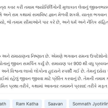
ત્રા કવર કરી તમામ જ્યોતિર્લિંગોની મુલાકાત લેવાનું જીવનભર
ે અને રામ કથામાં સમાવિષ્ટ જ્ઞાન મેળવી શકશે. યાત્રા ભગવાન
યો, જે તમામ સીમાઓને પાર કરે છે, અને ધર્મ અને નૈતિક સંહિતા
ુરુ અને રામાયણના નિષ્ણાત છે. એમણે ભગવાન રામના ઉપદેશોનો 
પોતાનું જીવન સમર્પિત કર્યું છે. રામાયણ પર 900 થી વધુ પ્રવ
ને વિશ્વના લાખો લોકોના હૃદયને સ્પર્શી ગઈ છે. તેમનું ધ્યેય
માં રહેલું જીવન જીવવા માટે પ્રેરિત કરવાનું છે. તેમની તમા
 નિયમિત પ્રથા તરીકે, કથામાં આવનાર તમામને પ્રસાદ તરીકે મફ
ath
Ram Katha
Saavan
Somnath Jyotirli