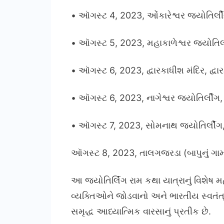
• ઑગસ્ટ 4, 2023, ઓંકારેશ્વર જ્યોતિર્લી
• ઑગસ્ટ 5, 2023, મહાકાળેશ્વર જ્યોતિર્લ
• ઑગસ્ટ 6, 2023, દ્વારકાધીશ મંદિર, દ્વા
• ઑગસ્ટ 6, 2023, નાગેશ્વર જ્યોતિર્લીંગ
• ઑગસ્ટ 7, 2023, સોમનાથ જ્યોતિર્લીંગ
ઑગસ્ટ 8, 2023, તાલગજરડા (બાપુનું ગામ
આ જ્યોતિર્લિંગ રામ કથા યાત્રાનું વિશેષ મ
વ્યક્તિઓને જોડવાનો અને ભારતીય સ્વતંત્
સમૃદ્ધ આધ્યાત્મિક વારસાનું પ્રતીક છે.