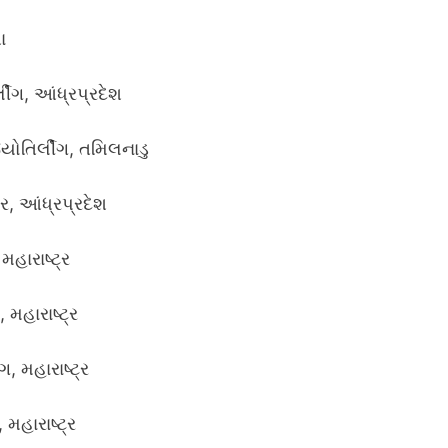
ા
ીંગ, આંધ્રપ્રદેશ
ોતિર્લીંગ, તમિલનાડુ
ર, આંધ્રપ્રદેશ
મહારાષ્ટ્ર
મહારાષ્ટ્ર
, મહારાષ્ટ્ર
 મહારાષ્ટ્ર