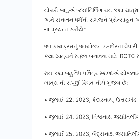
મોરારી બાપુએ જ્યોતિર્લિંગ રામ કથા યાત્રા 
અને સનાતન ધર્મની સમજને પ્રોત્સાહન આપવા
ના પ્રયત્ન કરીયે.”
આ કાર્યક્રમનું આયોજન ઇન્દોરના વેપારી અન
કથા યાત્રાને સફળ બનાવવા માટે IRCTC સ
રામ કથા બહુવિધ પવિત્ર સ્થળોએ યોજવામાં 
યાત્રા ની સંપૂર્ણ વિગત નીચે મુજબ છે:
• જુલાઈ 22, 2023, કેદારનાથ, ઉત્તરાખંડ
• જુલાઈ 24, 2023, વિશ્વનાથ જ્યોતિર્લીંગ
• જુલાઈ 25, 2023, બૈદ્યનાથ જ્યોતિર્લી