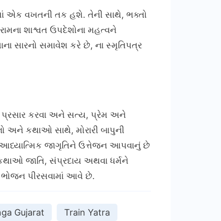
માં એક વખતની તક હશે. તેની સાથે, ભક્તો
 રામના શાશ્વત ઉપદેશોના મહત્વને
ના સારનો સમાવેશ કરે છે, ના સ્મૃતિપત્ર
પ્રસાર કરવા અને સત્ય, પ્રેમ અને
ચનો અને કથાઓ સાથે, મોરારી બાપુની
 આધ્યાત્મિક જાગૃતિને ઉત્તેજન આપવાનું છે
મ કથાઓ જાતિ, સંપ્રદાય અથવા ધર્મને
ત ભોજન પીરસવામાં આવે છે.
nga Gujarat
Train Yatra