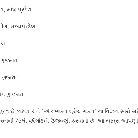
ંગ, મધ્યપ્રદેશ
ીંગ, મધ્યપ્રદેશ
રકા
, ગુજરાત
, ગુજરાત
), ગુજરાત
હત્વ છે કારણ કે તે “એક ભારત શ્રેષ્ઠ ભારત” ના વિઝન સાથે સંરેખ
રતાની 75મી વર્ષગાંઠની ઉજવણી કરવાનો છે. આ યાત્રા આપણા રા