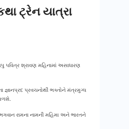
થા ટ્રેન યાત્રા
બાપુ પવિત્ર શ્રાવણ મહિનામાં અસાધારણ
 જ્ઞાનપ્રદ પ્રવચનોથી ભક્તોને મંત્રમુગ્ધ
મળશે.
 ભગવાન રામના નામની મહિમા અને ભારતને