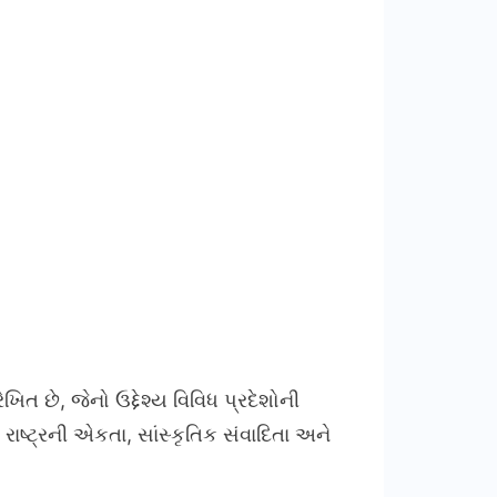
િત છે, જેનો ઉદ્દેશ્ય વિવિધ પ્રદેશોની
ષ્ટ્રની એકતા, સાંસ્કૃતિક સંવાદિતા અને