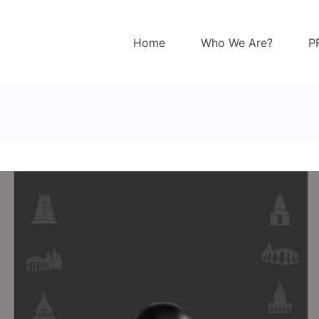
Home
Who We Are?
P