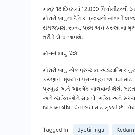
માત્ર 18 દિવસમાં 12,000 કિલોમીટરની યા
મોરારી બાપુના દૈનિક પ્રવચનો સાંભળી શકશ
સમજાવશે, સત્ય, પ્રેમ અને કરુણા ના મૂલ્
તરીકે સેવા આપશે.
મોરારી બાપુ વિશે:
મોરારી બાપુ એક પ્રખ્યાત આધ્યાત્મિક ગ
કરુણાના મૂલ્યોને પ્રોત્સાહન આપવા માટે 
પ્રબુદ્ધ અને આકર્ષક બોલવાની શૈલી ભારત અ
અને વ્યક્તિઓને સાદગી, ભક્તિ અને સચ્ચાઈ
ધ્યાનમાં લીધા વિના બધા માટે ખુલ્લી છે.
Tagged In
Jyotirlinga
Kedarn