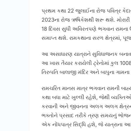
પ્રથમ કથા 22 જુલાઈના રોજ પવિત્ર કેદા
2023ના રોજ ઋષિકેશથી શરૂ થશે. મોરારી બ
18 દિવસ સુધી અવિરતપણે ભગવાન રામના ઉ
સમાપ્ત થશે. રામકથાના સરળ ક્ષેત્રમાં, પૂ
આ અસાધારણ યાત્રાને સુવિધાજનક બનાવવા મ
આ ખાસ તૈયાર કરાયેલી ટ્રેનોમાં કુલ 1008 
તિરુપતિ બાલાજી મંદિર અને બાપુના ગામના 
રામચરિત માનસ માત્ર ભગવાન રામની બાહ્ય 
કથા બધા માટે ખુલ્લી રહેશે, જેથી વ્ય
કરવાની અને જીવનના અલગ અલગ ક્ષેત્રન
ભક્તોને પ્રસાદ તરીકે ત્રણ સમયનું ભોજ
એક નોંધપાત્ર સિદ્ધિ હશે, જે યાત્રાના આધ્