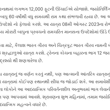
રનાથમાં લગભગ 12,000 ફૂટની ઊંચાઈએ યોજાશે. જ્યોતિર્લિંગ 
ાપુ 60 વર્ષોથી વધુ સમયથી રામ કથા સંભળાવી રહ્યા છે. આ એ
પદેશો નો ફેલાવો કરશે. આ યાત્રા 08મી ઓગસ્ટ 2023ના રોજ
જ્ય મોરારી બાપુના પ્રવચનો રામચરિત માનસના ઉપદેશોમાં ઊંડે ઊ
ાટે, કૈલાશ ભારત ગૌરવ અને ચિત્રકૂટ ભારત ગૌરવ નામની બે વ
શ્રદ્ધાળુઓ યાત્રા કરશે. ટ્રેનના કોચના બહારના ભાગ 12 જ્યોતિ
દ્રશ્યો થી શણગારેલા છે.
યાત્રાનું જ વર્ણન કરતું નથી, પણ આત્માની આંતરિક યાત્રાનુ
ક્તિઓ યાત્રામાં કોઈપણ સ્થાનથી સીધા જ જોડાઈ શકે. આ સમ
ા લોકોને આ આધ્યાત્મિક પરિવર્તનશીલ અનુભવમાં ભાગ લેવાન
ન પણ આપવામાં આવશે. શ્રાવણના શુભ મહિનામાં, તમામ જ્યોતિર
યાત્મિક મહત્વને વધારે છે.