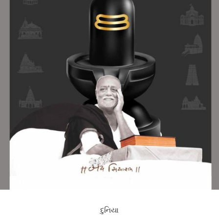
દુનિયા