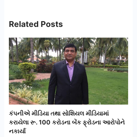
Related Posts
કંપનીએ મીડિયા તથા સોશિયલ મીડિયામાં
કરાયેલા રૂ. 100 કરોડના બેંક ફ્રોડના આરોપોને
નકાર્યા