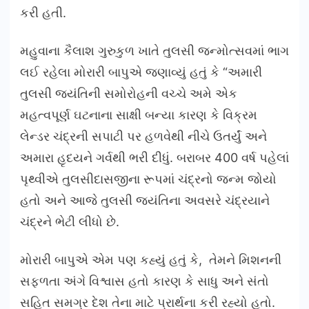
કરી હતી.
મહુવાના કૈલાશ ગુરુકુળ ખાતે તુલસી જન્મોત્સવમાં ભાગ
લઈ રહેલા મોરારી બાપુએ જણાવ્યું હતું કે “અમારી
તુલસી જયંતિની સમોરોહની વચ્ચે અમે એક
મહત્વપૂર્ણ ઘટનાના સાક્ષી બન્યા કારણ કે વિક્રમ
લેન્ડર ચંદ્રની સપાટી પર હળવેથી નીચે ઉતર્યું અને
અમારા હૃદયને ગર્વથી ભરી દીધું. બરાબર 400 વર્ષ પહેલાં
પૃથ્વીએ તુલસીદાસજીના રૂપમાં ચંદ્રનો જન્મ જોયો
હતો અને આજે તુલસી જયંતિના અવસરે ચંદ્રયાને
ચંદ્રને ભેટી લીધો છે.
મોરારી બાપુએ એમ પણ કહ્યું હતું કે, તેમને મિશનની
સફળતા અંગે વિશ્વાસ હતો કારણ કે સાધુ અને સંતો
સહિત સમગ્ર દેશ તેના માટે પ્રાર્થના કરી રહ્યો હતો.