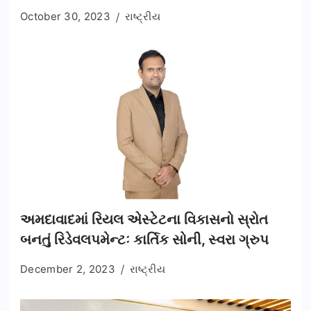
October 30, 2023
રાષ્ટ્રીય
અમદાવાદમાં રિયલ એસ્ટેટના વિકાસનો સ્રોત
બનતું રિડેવલપમેન્ટઃ કાર્તિક સોની, સ્વરા ગ્રુપ
December 2, 2023
રાષ્ટ્રીય