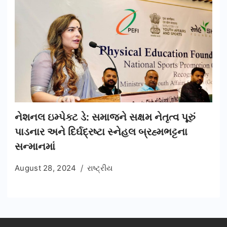
નેશનલ ઇમ્પેક્ટ ડે: સમાજને સક્ષમ નેતૃત્વ પૂરું
પાડનાર અને દિર્ઘદ્રષ્ટા સ્નેહલ બ્રહ્મભટ્ટના
સન્માનમાં
August 28, 2024
રાષ્ટ્રીય