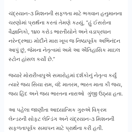
ચંદ્રયાન-૩ મિશનની સફળતા માટે ભગવાન હનુમાનના
ચરણોમાં પ્રાર્થના કરતાં તેમણે કહ્યું, “હું ઈસરોના
વૈજ્ઞાનિકો, ૧૪૦ કરોડ ભારતીયોને અને વડાપ્રધાન
નરેન્દ્રભાઇ મોદીને મારા ખૂબ જ નિષ્ઠાપૂર્વક અભિનંદન
આપું છું, જેમના નેતૃત્વમાં અમે આ ઐતિહાસિક માઇલ
સ્ટોન હાંસલ કર્યો છે.”
જ્યારે મોરારીબાપુએ સમારોહમાં દર્શકોનું નેતૃત્વ કર્યું
ત્યારે જય સિયા રામ, વંદે માતરમ, ભારત માતા કી જય,
જય હિંદ અને જય ભારતના નારાઓ ગુંજી ઉઠ્યા હતા.
આ પહેલા જાણીતા આધ્યાત્મિક ગુરુએ વિક્રમ
લેન્ડરની સોફ્ટ લેન્ડિંગ અને ચંદ્રયાન-૩ મિશનની
સફળતાપૂર્વક સમાપન માટે પ્રાર્થના કરી હતી.