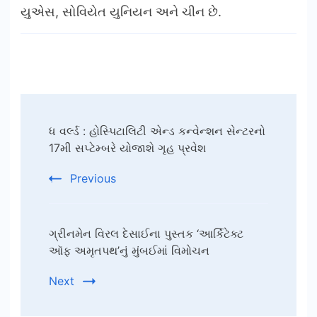
યુએસ, સોવિયેત યુનિયન અને ચીન છે.
Post
ધ વર્લ્ડ : હોસ્પિટાલિટી એન્ડ કન્વેન્શન સેન્ટરનો
Navigation
17મી સપ્ટેમ્બરે યોજાશે ગૃહ પ્રવેશ
Previous
ગ્રીનમેન વિરલ દેસાઈના પુસ્તક ‘આર્કિટેક્ટ
ઑફ અમૃતપથ’નું મુંબઈમાં વિમોચન
Next