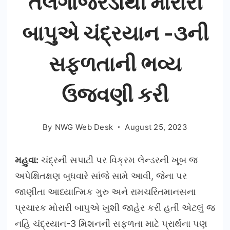
તલગાજરડાથી મોરારી
બાપુએ ચંદ્રયાન -૩ની
સફળતાની ભવ્ય
ઉજવણી કરી
By
NWG Web Desk
August 25, 2023
મહુવા:
ચંદ્રની સપાટી પર વિક્રમ લેન્ડરની ખૂબ જ
અપેક્ષિતક્ષણ બુધવારે સાંજે સામે આવી, જેના પર
જાણીતા આધ્યાત્મિક ગુરુ અને રામચરિતમાનસના
પ્રચારક મોરારી બાપુએ ખુશી જાહેર કરી હતી એટલું જ
નહિ ચંદ્રયાન-3 મિશનની સફળતા માટે પ્રાર્થના પણ