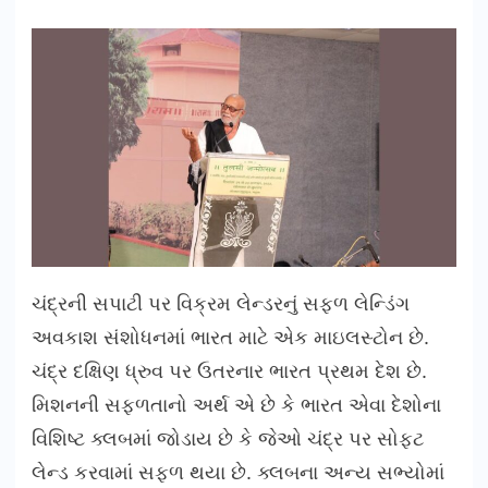
ચંદ્રની સપાટી પર વિક્રમ લેન્ડરનું સફળ લેન્ડિંગ
અવકાશ સંશોધનમાં ભારત માટે એક માઇલસ્ટોન છે.
ચંદ્ર દક્ષિણ ધ્રુવ પર ઉતરનાર ભારત પ્રથમ દેશ છે.
મિશનની સફળતાનો અર્થ એ છે કે ભારત એવા દેશોના
વિશિષ્ટ ક્લબમાં જોડાય છે કે જેઓ ચંદ્ર પર સોફ્ટ
લેન્ડ કરવામાં સફળ થયા છે. ક્લબના અન્ય સભ્યોમાં