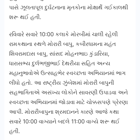
પાસે ઝૂલતાપૂલ દુર્ઘટનાના મૃતકોના મોક્ષાર્થે ગઈકાલથી
શરૂ થઈ હતી.
રવિવારે સવારે 10:00 કલાકે મોરબીમાં ચાલી રહેલી
રામકથાના સ્થળે મોરારી બાપુ, કબીરધામના મહંત
શિવરામદાસ બાપુ, સાંસદ મોહનભાઇ કુંડારિયા,
ધારાસભ્ય દુર્લભજીભાઈ દેથરીયા સહિત અન્ય
મહાનુભાવોએ ઉત્સાહભેર સ્વચ્છતા અભિયાનમાં ભાગ
લીધો હતો. આ રાષ્ટ્રીય ઝુંબેશમાં મોરારી બાપુની
સહભાગિતાએ અસંખ્ય લોકોને સાવરણી ઉપાડવા અને
સ્વચ્છતા અભિયાનમાં જોડાવા માટે ચોક્કસપણે પ્રેરણા
આપી. મોરારીબાપુના શ્રમદાનને કારણે આજે કથા
સવારે 10:00 વાગ્યાને બદલે 11:00 વાગ્યે શરૂ થઈ
હતી.