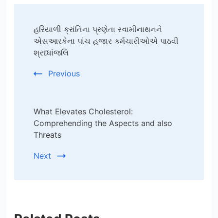
Post
હરિયાળી ક્રાંતિના પ્રણેતા સ્વામીનાથનને
Navigation
એસઆરકેના પાંચ હજાર કર્મચારીઓએ પાઠવી
શ્રધ્ધાંજલિ
Previous
What Elevates Cholesterol:
Comprehending the Aspects and also
Threats
Next