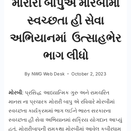
મોરારી બાપુએ મોરબીમાં
સ્વચ્છતા હી સેવા
અભિયાનમાં ઉત્સાહભેર
ભાગ લીધો
By
NWG Web Desk
October 2, 2023
મોરબી
: પ્રસિદ્ધ આધ્યાત્મિક ગુરુ અને રામચરિત
માનસ ના પ્રચારક મોરારી બાપુ એ રવિવારે મોરબીમાં
સ્વચ્છતા કાર્યક્રમમાં ભાગ લઈને ભારત સરકારના
સ્વચ્છતા હી સેવા અભિયાનમાં સક્રિય યોગદાન આપ્યું
હતું. મોરારીબાપુની રામકથા મોરબીમાં આવેલ કબીરધામ