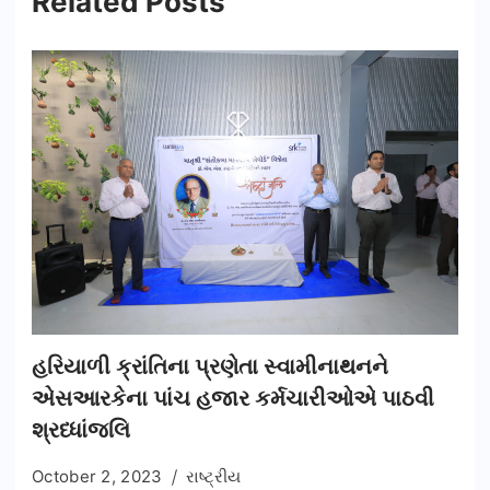
Related Posts
હરિયાળી ક્રાંતિના પ્રણેતા સ્વામીનાથનને
એસઆરકેના પાંચ હજાર કર્મચારીઓએ પાઠવી
શ્રધ્ધાંજલિ
October 2, 2023
રાષ્ટ્રીય