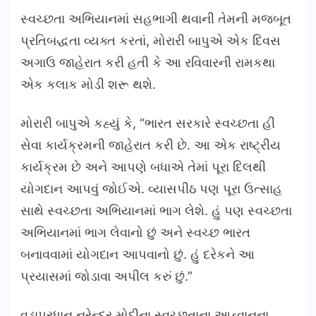
સ્વચ્છતા અભિયાનમાં સહભાગી થવાની તેમની મજબૂત
પ્રતિબદ્ધતા વ્યક્ત કરતાં, મોરારી બાપુએ એક દિવસ
અગાઉ જાહેરાત કરી હતી કે આ રવિવારની રામકથા
એક કલાક મોડી શરૂ થશે.
મોરારી બાપુએ કહ્યું કે, “ભારત સરકારે સ્વચ્છતા હી
સેવા કાર્યક્રમની જાહેરાત કરી છે. આ એક રાષ્ટ્રીય
કાર્યક્રમ છે અને આપણે બધાએ તેમાં પૂરા દિલથી
યોગદાન આપવું જોઈએ. વ્યાસપીઠ પણ પૂરા ઉત્સાહ
સાથે સ્વચ્છતા અભિયાનમાં ભાગ લેશે. હું પણ સ્વચ્છતા
અભિયાનમાં ભાગ લેવાનો છું અને સ્વચ્છ ભારત
બનાવવામાં યોગદાન આપવાનો છું. હું દરેકને આ
પ્રયાસમાં જોડાવા અપીલ કરું છું.”
વડાપ્રધાન નરેન્દ્ર મોદીના સ્વચ્છતાના આહ્વાનના