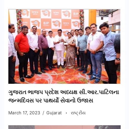
ગુજરાત ભાજપ પ્રદેશ અધ્યક્ષ સી.આર.પાટિલના
જન્મદિવસ પર પાથર્યો સેવાનો ઉજાસ
March 17, 2023
Gujarat
રાષ્ટ્રીય