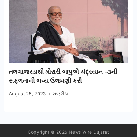
તલગાજરડાથી મોરારી બાપુએ ચંદ્રયાન -૩ની
સફળતાની ભવ્ય ઉજવણી કરી
August 25, 2023
રાષ્ટ્રીય
Copyright © 2026 News Wire Gujarat