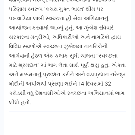
પરિણામ સ્વરૂપ ‘કચરા મુક્ત ભારત’ થીમ પર
પખવાડિયા લાંબી સ્વચ્છતા હી સેવા અભિયાનનું
આયોજન કરવામાં આવ્યું હતું. આ ઝુંબેશ રવિવારે
સરકારના મંત્રીઓ, અધિકારીઓ અને નાગરિકો દ્વારા
વિવિધ સ્થળોએ સ્વચ્છતા ઝુંબેશમાં નાગરિકોની
આગેવાની હેઠળ એક કલાક સુધી ચાલતા “સ્વચ્છતા
માટે શ્રમદાન” માં ભાગ લેતા સાથે પૂર્ણ થયું હતું. એકતા
અને મક્કમતાનું પ્રદર્શન કરીને અને વડાપ્રધાન નરેન્દ્ર
મોદીની અપીલથી પ્રેરણા લઈને 14 દિવસમાં 32
કરોડથી વધુ દેશવાસીઓએ સ્વચ્છતા અભિયાનમાં ભાગ
લીધો હતો.