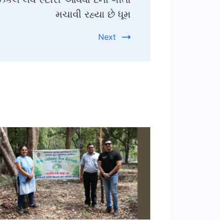
મચાવી રહ્યા છે ધૂમ
Next