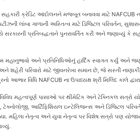
 સહકારી ક્રેડિટ આંદોલનને મજબૂત બનાવવા માટે NAFCUB ના પ
યટીઝની લાંબા ગાળાની અસ્તિત્વ માટે ડિજિટલ પરિવર્તન, સુશા
યે સરકારની પ્રતિબદ્ધતાને પુનરાવર્તિત કરી અને જણાવ્યું કે સહક
 મહાનુભાવો અને પ્રતિનિધિઓનું હાર્દિક સ્વાગત કર્યું અને જણા
ે શહેરી પરિવારો માટે જીવનરેખા સમાન છે, જે સસ્તી નાણાકીય
રનો આભાર વિધિ NAFCUB ના ઉપાધ્યક્ષ શ્રી મિલિંદ કાલે દ્વારા
વિવિધ મહત્વપૂર્ણ પાસાઓ પર થીમેટિક અને ટેક્નિકલ સત્રો યોજ
ટેક્નોલોજી, આર્ટિફિશિયલ ઇન્ટેલિજન્સ અને ડિજિટલ પરિવર
. મહિલા નેતૃત્વ અને યુવા નેતૃત્વ પર વિશેષ સત્રો પણ યોજાયા, 
્યું.