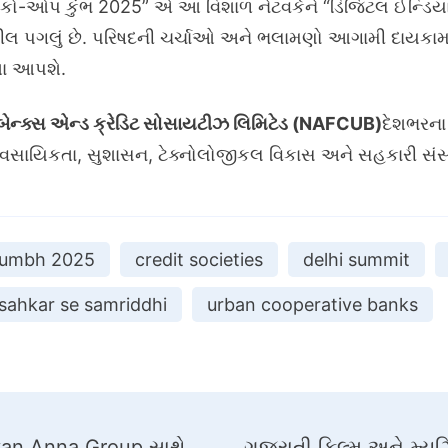
 “કો-ઓપ કુંભ 2025” એ આ વિશાળ નેટવર્કને “ડિજિટલ ઈન્ડિયા”
શીલ પગલું છે. પરિષદની ચર્ચાઓ અને ભલામણો આગામી દાયકા
શા આપશે.
ન્ક્સ એન્ડ ક્રેડિટ સોસાયટીઝ લિમિટેડ (NAFCUB)
દેશભરના 
ે વ્યાવસાયિકતા, સુશાસન, ટેક્નોલોજીકલ વિકાસ અને સહકારી સંસ
kumbh 2025
credit societies
delhi summit
sahkar se samriddhi
urban cooperative banks
Aryan Anna Group સાથે
ગુજરાતી ફિલ્મ અને મ્યુ