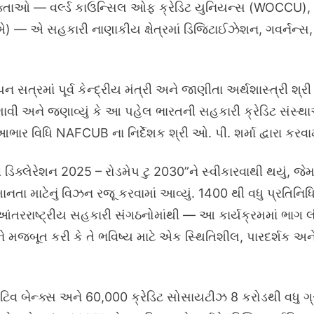
ક્તાઓ — વર્લ્ડ કાઉન્સિલ ઓફ ક્રેડિટ યુનિયન્સ (WOCCU), ઇન
એસએ) — એ સહકારી નાણાકીય ક્ષેત્રમાં ડિજિટાઈઝેશન, ગવર્નન્સ
ત્રમાં પૂર્વ કેન્દ્રીય મંત્રી અને જાણીતા અર્થશાસ્ત્રી શ્ર
વી અને જણાવ્યું કે આ પહેલ ભારતની સહકારી ક્રેડિટ સંસ્થાઓ
 વિધિ NAFCUB ના નિર્દેશક શ્રી ઓ. પી. શર્મા દ્વારા કરવામા
િક્લેરેશન 2025 – રોડમેપ ટુ 2030”ને સ્વીકારવાથી થયું, જેમાં સ
ાનતા માટેનું વિઝન રજૂ કરવામાં આવ્યું. 1400 થી વધુ પ્રતિનિ
તરરાષ્ટ્રીય સહકારી સંગઠનોમાંથી — આ કાર્યક્રમમાં ભાગ
 મજબૂત કરી કે તે ભવિષ્ય માટે એક સ્થિતિશીલ, પારદર્શક અન
 બેન્ક્સ અને 60,000 ક્રેડિટ સોસાયટીઝ 8 કરોડથી વધુ ગ્ર