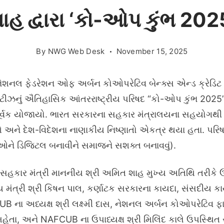
હ દ્વારા ‘કો-ઓપ કુંભ 2025’
By
NWG Web Desk
November 15, 2025
ેશનલ ફેડરેશન ઓફ અર્બન કોઓપરેટિવ બેન્ક્સ એન્ડ ક્રેડ
ટીઝનું ઐતિહાસિક આંતરરાષ્ટ્રીય પરિષદ “કો-ઓપ કુંભ 2025” 
ાપૂર્વક યોજાયો. ભારત સરકારના સહકાર મંત્રાલયના સહયોગ
ઓ અને દેશ-વિદેશના નાણાકીય નિષ્ણાતો એકત્ર થયા હતા. પર
ને ડિજિટલ બનાવીને સમાજને સશક્ત બનાવવું).
હકાર મંત્રી માનનીય શ્રી અમિત શાહ મુખ્ય અતિથિ તરીકે ઉપ
ય મંત્રી શ્રી કિષન પાલ, કર્ણાટક સરકારના કાયદા, સંસદીય ક
B ના અધ્યક્ષ શ્રી લક્ષ્મી દાસ, નેશનલ અર્બન કોઓપરેટિવ ફા
હેતા, અને NAFCUB ના ઉપાધ્યક્ષ શ્રી મિલિંદ કાલે ઉપસ્થિત 