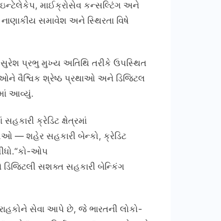
્ટેલેકેપ, માઈક્રોસેવ કન્સલ્ટિંગ અને
, નાણાકીય સમાવેશ અને સ્થિરતા વિષે
ી સુરેશ પ્રભુ મુખ્ય અતિથિ તરીકે ઉપસ્થિત
ને વૈશ્વિક શ્રેષ્ઠ પ્રથાઓ અને ડિજિટલ
ં આવ્યું.
હકારી ક્રેડિટ ક્ષેત્રમાં
ધિઓ — શહેર સહકારી બેન્કો, ક્રેડિટ
 લીધો.“કો-ઓપ
ે ડિજિટલી સશક્ત સહકારી બેન્કિંગ
ાહકોને સેવા આપે છે, જે ભારતની લોકો-