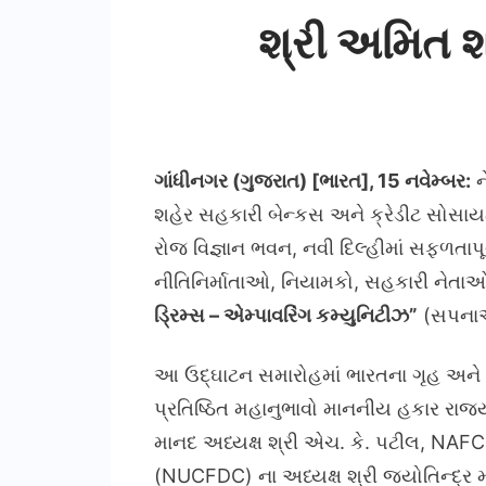
શ્રી અમિત શા
ગાંધીનગર (ગુજરાત) [ભારત], 15 નવેમ્બર:
ન
શહેર સહકારી બેન્કસ અને ક્રેડીટ સોસાય
રોજ વિજ્ઞાન ભવન, નવી દિલ્હીમાં સફળત
નીતિનિર્માતાઓ, નિયામકો, સહકારી નેતા
ડ્રિમ્સ –
એમ્પાવરિંગ કમ્યુનિટીઝ”
(સપનાઓ
આ ઉદ્ઘાટન સમારોહમાં ભારતના ગૃહ અને સ
પ્રતિષ્ઠિત મહાનુભાવો માનનીય હકાર રાજ્
માનદ અધ્યક્ષ શ્રી એચ. કે. પટીલ, NAFCU
(NUCFDC) ના અધ્યક્ષ શ્રી જ્યોતિન્દ્ર મ