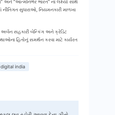
 અને “આત્મનિર્ભર ભારત” ના લક્ષ્યો સાથે
માં નીતિગત સુધારાઓ, નિયમનકારી માળખા
અર્બન સહકારી બેન્કિંગ અને ક્રેડિટ
્થાઓના હિતોનું સમર્થન કરવા માટે કાર્યરત
digital india
ઝિકલ લવ સ્ટોરી આવવા દેના ગીતો