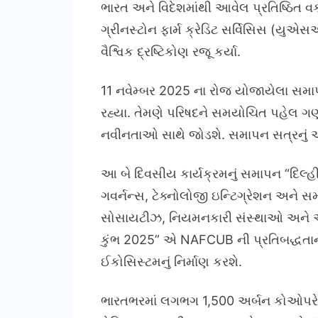
ભારત અને વિદેશમાંથી આવેલ પ્રતિષ્ઠિત વ
ગ્રીનસ્ટોન ફાર્મ ક્રેડિટ સર્વિસિસ (યુ
વૈશ્વિક દ્રષ્ટિકોણ રજૂ કર્યા.
11 નવેમ્બર 2025 ના રોજ યોજાયેલા સમાપન સ
રહ્યા. તેમણે પરિષદને સમયોચિત પહેલ ગણા
નવીનતાઓ સાથે જોડશે. સમાપન સત્રનું આભાર
આ બે દિવસીય કાર્યક્રમનું સમાપન “દિલ્હી ડ
ગવર્નન્સ, ટેક્નોલોજી ઇન્ટિગ્રેશન અને સમ
સોસાયટીઝ, નિયમનકારી સંસ્થાઓ અને આં
કુંભ 2025” એ NAFCUB ની પ્રતિબદ્ધતાને
ઈકોસિસ્ટમનું નિર્માણ કરશે.
ભારતભરમાં લગભગ 1,500 અર્બન કોઓપરેટિવ