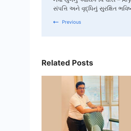
Navigation
સંપત્તિ અને વૃદ્ધિનું સુરક્ષિત ભવિષ
Previous
Related Posts