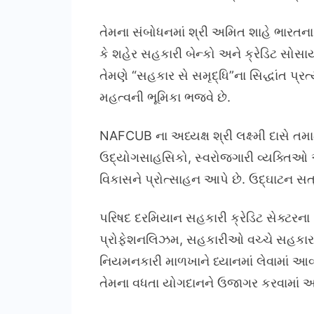
તેમના સંબોધનમાં શ્રી અમિત શાહે ભારતના
કે શહેર સહકારી બેન્કો અને ક્રેડિટ સોસા
તેમણે “સહકાર સે સમૃદ્ધિ”ના સિદ્ધાંત પ્રત્
મહત્વની ભૂમિકા ભજવે છે.
NAFCUB ના અધ્યક્ષ શ્રી લક્ષ્મી દાસે તમામ
ઉદ્યોગસાહસિકો, સ્વરોજગારી વ્યક્તિઓ અન
વિકાસને પ્રોત્સાહન આપે છે. ઉદ્ઘાટન સત્
પરિષદ દરમિયાન સહકારી ક્રેડિટ સેક્ટરના 
પ્રોફેશનલિઝમ, સહકારીઓ વચ્ચે સહકાર, 
નિયમનકારી માળખાને ધ્યાનમાં લેવામાં આવ્યા
તેમના વધતા યોગદાનને ઉજાગર કરવામાં આવ