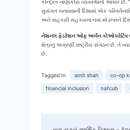
કેન્દ્રિત નાણાકીય વ્યવસ્થાનો આધાર છે.
સુસંગત બનાવવાની દિશામાં એક પરિવર્તન
અને સહકારી સહકારના નવા મોડલ્સને દિ
નેશનલ ફેડરેશન ઓફ અર્બન કોઓપરેટિવ બે
ક્ષેત્રનું અગ્રણી રાષ્ટ્રીય સંગઠન છે. ત
છે.
Tagged In
amit shah
co-op 
financial inclusion
nafcub
Post
નવા યુગનું આર્થિક વિશ્વાસ – 