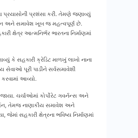
્રયાસોની પ્રશંસા કરી. તેમણે જણાવ્યું
સન અને સમાવેશ ખૂબ જ મહત્વપૂર્ણ છે.
ારી ક્ષેત્ર આત્મનિર્ભર ભારતના નિર્માણમાં
વ્યું કે સહકારી ક્રેડિટ માળખું લાખો નાના
 સેવાઓ પૂરી પાડીને સર્વસમાવેશી
 કરવામાં આવ્યો.
ાયા. ચર્ચાઓમાં કોર્પોરેટ ગવર્નન્સ અને
્તન, તેમજ નાણાકીય સમાવેશ અને
જેમાં સહકારી ક્ષેત્રના ભવિષ્ય નિર્માણમાં