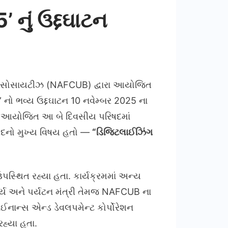
 નું ઉદ્દઘાટન
િટ સોસાયટીઝ (NAFCUB) દ્વારા આયોજિત
નો ભવ્ય ઉદ્દઘાટન 10 નવેમ્બર 2025 ના
થી આયોજિત આ બે દિવસીય પરિષદમાં
િષદનો મુખ્ય વિષય હતો —
“
ડિજિટલાઈઝિંગ
સ્થિત રહ્યા હતા. કાર્યક્રમમાં અન્ય
ાર્ય અને પર્યટન મંત્રી તેમજ NAFCUB ના
ઈનાન્સ એન્ડ ડેવલપમેન્ટ કોર્પોરેશન
રહ્યા હતા.