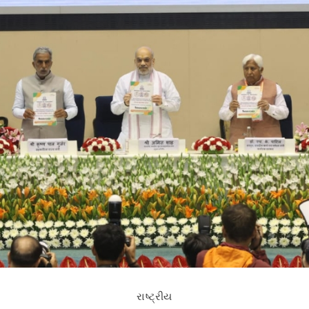
રાષ્ટ્રીય