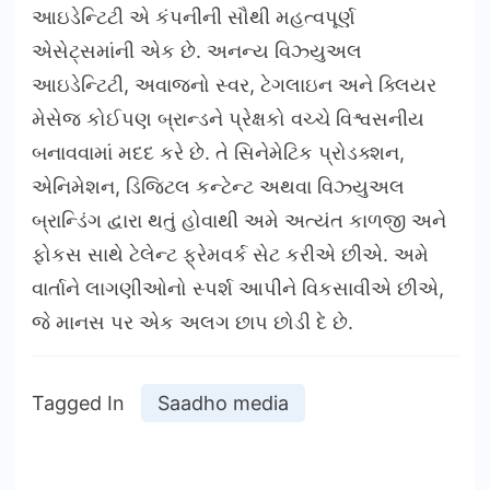
આઇડેન્ટિટી એ કંપનીની સૌથી મહત્વપૂર્ણ
એસેટ્સમાંની એક છે. અનન્ય વિઝ્યુઅલ
આઇડેન્ટિટી, અવાજનો સ્વર, ટેગલાઇન અને ક્લિયર
મેસેજ કોઈપણ બ્રાન્ડને પ્રેક્ષકો વચ્ચે વિશ્વસનીય
બનાવવામાં મદદ કરે છે. તે સિનેમેટિક પ્રોડક્શન,
એનિમેશન, ડિજિટલ કન્ટેન્ટ અથવા વિઝ્યુઅલ
બ્રાન્ડિંગ દ્વારા થતું હોવાથી અમે અત્યંત કાળજી અને
ફોકસ સાથે ટેલેન્ટ ફ્રેમવર્ક સેટ કરીએ છીએ. અમે
વાર્તાને લાગણીઓનો સ્પર્શ આપીને વિકસાવીએ છીએ,
જે માનસ પર એક અલગ છાપ છોડી દે છે.
Tagged In
Saadho media