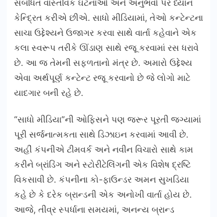
સંબંધિત વાસ્તવિક ઘટનાઓ અને અનુભવો પર ધ્યાન
કેન્દ્રિત કરીએ છીએ. સાધો મીડિયામાં, તેઓ કન્ટેન્ટના
સાચા ઉદ્દેશ્યને ઉજાગર કરવા સાથે વાર્તા કહેવાને એક
કલા સ્વરૂપ તરીકે ઊંડાણ સાથે રજૂ કરવામાં રસ ધરાવે
છે. આ જ તેમની સફળતાનો મંત્ર છે. અમારો ઉદ્દેશ્ય
એવા અર્થપૂર્ણ કન્ટેન્ટ રજૂ કરવાનો છે જે લોગો માટે
યાદગાર બની રહે છે.
“સાધો મીડિયા”ની ઓફિસને પણ જરૂર પૂરતી જગ્યામાં
પૂરી સર્જનાત્મકતા સાથે ડિઝાઇન કરવામાં આવી છે.
અહીં કંપનીએ ટીમવર્ક અને નવીન વિચારો સાથે કામ
કરીને બ્રાંડિંગ અને સ્ટોરીટેલિંગની એક વિશેષ દ્રષ્ટિ
વિકસાવી છે. કંપનીના કો-ફાઉન્ડર અમન સુખડિયા
કહે છે કે દરેક બ્રાન્ડની એક અનોખી વાર્તા હોય છે.
આજે, તીવ્ર સ્પર્ધાના સમયમાં, અનન્ય બ્રાન્ડ