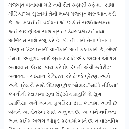
મજબૂત બનાવવા માટે નવી રીતે કહાણી કહેવા, “સાધો
મીડિયા”એ સુરતમાં તેની ભવ્ય મજબૂત શરૂઆત કરી
છે. આ કંપનીની વિશેષતા એ છે કે તે સર્જનાત્મકતા
અને લાગણીઓ સાથે બ્રાન્ડ ડેવલપમેન્ટને નવા
અભિગમ સાથે રજૂ કરે છે. કંપની પાસે તેના પોતાના
નિષ્ણાત ડિઝાઇનર્સ, વાર્તાકારો અને કલાકારો છે, જેઓ
તેમના અનુભવ સાથે બ્રાન્ડ માટે એક અલગ ઓળખ
બનાવવામાં ઉત્તમ કાર્ય કરે છે. કંપની એવી સ્ટોરીઝ
બનાવવા પર ધ્યાન કેન્દ્રિત કરે છે જે પ્રેરણા આપે
અને પ્રેક્ષકો સાથે ઊંડાણપૂર્વક જોડાય.”સાધો મીડિયા”
કંપનીની સ્થાપના યુવા ઉદ્યોગસાહસિકો યુગ
ઇટાલિયા અને અમન સુખડિયા દ્વારા કરવામાં આવી છે
જેમને આ ક્ષેત્રમાં સારો અનુભવ છે. આ બંને નવીનતા
અને કંઈક અલગ ઓફર કરવામાં માને છે. તે વાસ્તવિક