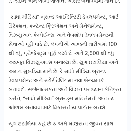
ડિઝાઇન અને લાંબા ગાળાની અસર બનાવવામાં માને છે.
“સાધો મીડિયા” બ્રાન્ડ આઈડેન્ટિટી ડેવલપમેન્ટ, આર્ટ
ડિરેક્શન, કન્ટેન્ટ ક્રિએશન અને મેનેજમેન્ટ,
વિઝ્યુઅલ કેમ્પેઈન્સ અને વેબશોપ ડેવલપમેન્ટની
સેવાઓ પૂરી પાડે છે. કંપનીએ આજની તારીખમાં 100
થી વધુ પ્રોજેક્ટ્સ પૂર્ણ કર્યા છે અને 2,500 થી વધુ
અદભૂત વિઝ્યુઅલ્સ બનાવ્યાં છે. યુગ ઇટાલિયા અને
અમન સુખડિયા માને છે કે સાધો મીડિયા બ્રાન્ડ
ડેવલપમેન્ટ અને સ્ટોરીટેલિંગમાં નવા બેન્ચમાર્ક
બનાવશે. સર્જનાત્મકતા અને વિઝન પર ધ્યાન કેન્દ્રિત
કરીને, “સાધો મીડિયા” બ્રાન્ડ્સ માટે તેમની અનન્ય
ઓળખ બનાવવા માટે વિશ્વસનીય પાર્ટનર બનશે.
યુગ ઇટાલિયા કહે છે કે અમે માણસના જીવન સાથે