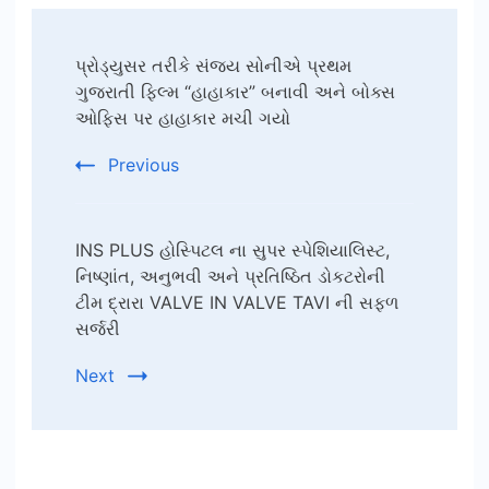
Post
પ્રોડ્યુસર તરીકે સંજય સોનીએ પ્રથમ
Navigation
ગુજરાતી ફિલ્મ “હાહાકાર” બનાવી અને બોક્સ
ઓફિસ પર હાહાકાર મચી ગયો
Previous
INS PLUS હોસ્પિટલ ના સુપર સ્પેશિયાલિસ્ટ,
નિષ્ણાંત, અનુભવી અને પ્રતિષ્ઠિત ડોકટરોની
ટીમ દ્રારા VALVE IN VALVE TAVI ની સફળ
સર્જરી
Next