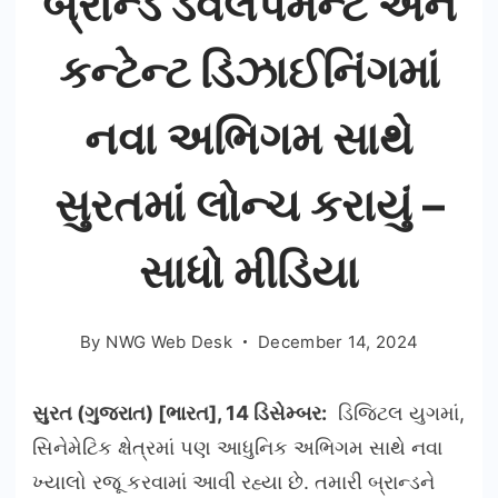
બ્રાન્ડ ડેવલપમેન્ટ અને
કન્ટેન્ટ ડિઝાઈનિંગમાં
નવા અભિગમ સાથે
સુરતમાં લોન્ચ કરાયું –
સાધો મીડિયા
By
NWG Web Desk
December 14, 2024
સુરત (ગુજરાત) [ભારત], 14 ડિસેમ્બર:
ડિજિટલ યુગમાં,
સિનેમેટિક ક્ષેત્રમાં પણ આધુનિક અભિગમ સાથે નવા
ખ્યાલો રજૂ કરવામાં આવી રહ્યા છે. તમારી બ્રાન્ડને