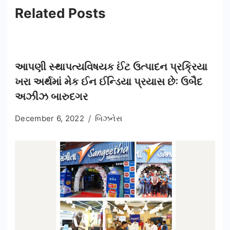
Related Posts
આપણી સ્થાપત્યવિષયક ઈંટ ઉત્પાદન પ્રક્રિયા
ખરા અર્થમાં મેક ઈન ઈન્ડિયા પ્રયાસ છેઃ ઉબૈદ
અઝીઝ બારુદગર
December 6, 2022
બિઝનેસ