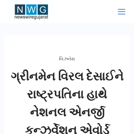
Skip
to
content
News
Wire
Gujarat
બિઝનેસ
ગ્રીનમેન વિરલ દેસાઈને
રાષ્ટ્રપતિના હાથે
નેશનલ એનર્જી
કન્ઝર્વેશન એવોર્ડ