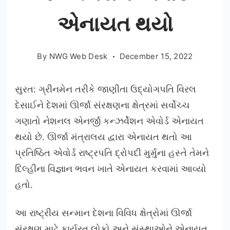
એનાયત થયો
By
NWG Web Desk
December 15, 2022
સુરત: ગ્રીનમેન તરીકે જાણીતા ઉદ્યોગપતિ વિરલ
દેસાઈને દેશમાં ઊર્જા સંરક્ષણના ક્ષેત્રમાં સર્વોચ્ચ
ગણાતો નેશનલ એનર્જી કન્ઝર્વેશન એવોર્ડ એનાયત
થયો છે. ઊર્જા મંત્રાલય દ્વારા એનાયત થતો આ
પ્રતિષ્ઠિત એવોર્ડ રાષ્ટ્રપતિ દ્રોપદી મુર્મુના હસ્તે તેમને
દિલ્હીના વિજ્ઞાન ભવન ખાતે એનાયત કરવામાં આવ્યો
હતો.
આ રાષ્ટ્રીય સન્માન દેશના વિવિધ ક્ષેત્રોમાં ઊર્જા
સંરક્ષણ માટે કાર્યરત લોકો અને સંસ્થાઓને એનાયત