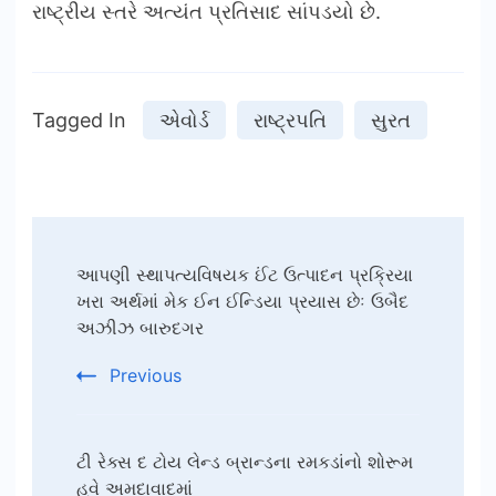
રાષ્ટ્રીય સ્તરે અત્યંત પ્રતિસાદ સાંપડયો છે.
Tagged In
એવોર્ડ
રાષ્ટ્રપતિ
સુરત
Post
આપણી સ્થાપત્યવિષયક ઈંટ ઉત્પાદન પ્રક્રિયા
Navigation
ખરા અર્થમાં મેક ઈન ઈન્ડિયા પ્રયાસ છેઃ ઉબૈદ
અઝીઝ બારુદગર
Previous
ટી રેક્સ દ ટોય લેન્ડ બ્રાન્ડના રમકડાંનો શોરૂમ
હવે અમદાવાદમાં