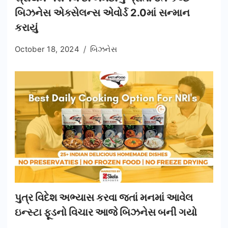
બિઝનેસ એક્સેલન્સ એવોર્ડ 2.0માં સન્માન
કરાયું
October 18, 2024
બિઝનેસ
પુત્ર વિદેશ અભ્યાસ કરવા જતાં મનમાં આવેલ
ઇન્સ્ટા ફૂડનો વિચાર આજે બિઝનેસ બની ગયો