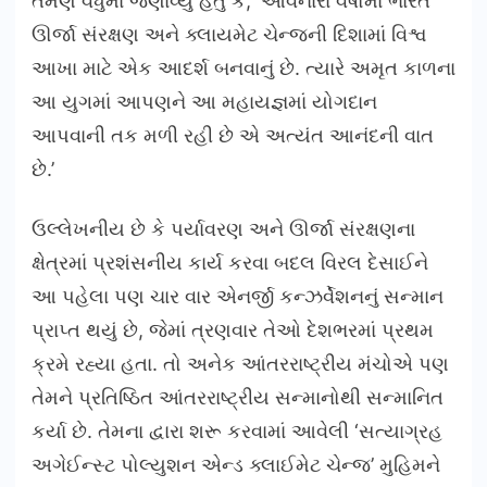
તેમણે વધુમાં જણાવ્યું હતું કે, ‘આવનારા વર્ષોમાં ભારત
ઊર્જા સંરક્ષણ અને ક્લાયમેટ ચેન્જની દિશામાં વિશ્વ
આખા માટે એક આદર્શ બનવાનું છે. ત્યારે અમૃત કાળના
આ યુગમાં આપણને આ મહાયજ્ઞમાં યોગદાન
આપવાની તક મળી રહી છે એ અત્યંત આનંદની વાત
છે.’
ઉલ્લેખનીય છે કે પર્યાવરણ અને ઊર્જા સંરક્ષણના
ક્ષેત્રમાં પ્રશંસનીય કાર્ય કરવા બદલ વિરલ દેસાઈને
આ પહેલા પણ ચાર વાર એનર્જી કન્ઝર્વેશનનું સન્માન
પ્રાપ્ત થયું છે, જેમાં ત્રણવાર તેઓ દેશભરમાં પ્રથમ
ક્રમે રહ્યા હતા. તો અનેક આંતરરાષ્ટ્રીય મંચોએ પણ
તેમને પ્રતિષ્ઠિત આંતરરાષ્ટ્રીય સન્માનોથી સન્માનિત
કર્યા છે. તેમના દ્વારા શરૂ કરવામાં આવેલી ‘સત્યાગ્રહ
અગેઈન્સ્ટ પોલ્યુશન એન્ડ ક્લાઈમેટ ચેન્જ’ મુહિમને