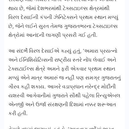
થાય છે, જેમાં દેશભરમાંથી ટેક્સટાઇલ્સ ક્ષેત્રમાંથી
વિરલ દેસાઈની કંપની ઝેનિટેક્સને પ્રથમ સ્થાન મળ્યું
છે, જેને લઈને સુરત તેમજ ગુજરાતભરના ટેક્સટાઇલ્સ
ક્ષેત્રોમાં આનંદની લાગણી પ્રસરી ગઈ હતી.
આ સંદર્ભે વિરલ દેસાઈએ કહ્યું હતું, ‘અમારા પ્રયત્નો
અને ઈનિશિયેટિવ્સની રાષ્ટ્રીય સ્તરે નોંધ લેવાઈ અને
ટેક્સટાઈલ્સ ક્ષેત્રે અમને ફરી એકવાર પ્રથમ સ્થાન
મળ્યું એને માત્ર અમારું જ નહીં પણ સમગ્ર ગુજરાતનું
ગૌરવ કહી શકાય. આખરે વડાપ્રધાન નરેન્દ્ર મોદીની
યશસ્વી આગેવાનીમાં ગુજરાતે સૌથી પહેલા રિન્યુએબલ
એનર્જી અને ઉર્જા સંરક્ષણની દિશામાં નક્કર શરૂઆત
કરી હતી.