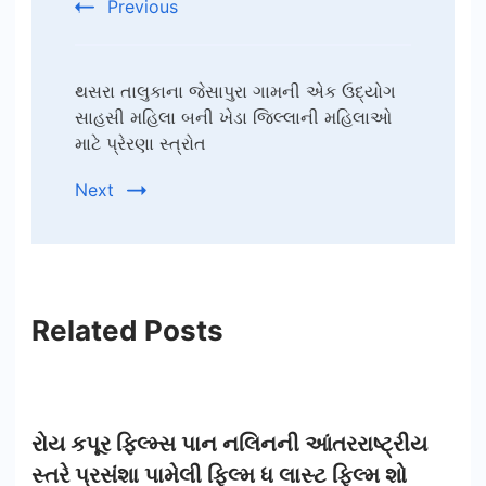
Previous
થસરા તાલુકાના જેસાપુરા ગામની એક ઉદ્યોગ
સાહસી મહિલા બની ખેડા જિલ્લાની મહિલાઓ
માટે પ્રેરણા સ્ત્રોત
Next
Related Posts
રોય કપૂર ફિલ્મ્સ પાન નલિનની આંતરરાષ્ટ્રીય
સ્તરે પ્રસંશા પામેલી ફિલ્મ ધ લાસ્ટ ફિલ્મ શો