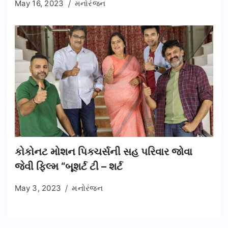
May 16, 2023
મનોરંજન
કોકોનટ મોશન પિક્ચર્સની સહ પરિવાર જોવા
જેવી ફિલ્મ “બૂશર્ટ ટી – શર્ટ
May 3, 2023
મનોરંજન