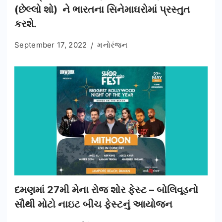
(છેલ્લો શો) ને ભારતના સિનેમાઘરોમાં પ્રસ્તુત
કરશે.
September 17, 2022
મનોરંજન
દમણમાં 27મી મેના રોજ શોર ફેસ્ટ – બોલિવૂડનો
સૌથી મોટો નાઇટ બીચ ફેસ્ટનું આયોજન