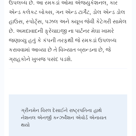
ઉપલબ્ધ છે. આ રમકડાં ઓમા એજ્યુકેશનલ, કાર
એન્ડ કલેકટ બોક્સ, ગન એન્ડ ટાર્ગેટ, ડોલ એન્ડ ડોલ
હાઉસ, સ્પોર્ટ્સ, પઝલ અને ક્યૂબ જેવી કેટેગરી સામેલ
છે. અમદાવાદની ફ્રેંચાઇજી ના પાર્ટનર મેઘા ખામરે
જણાવ્યુ હતું કે કંપની તરફથી જે રમકડાં ઉપલબ્ધ
કરાવવામાં આવ્યા છે તે વિખ્યાત બ્રાન્ડના છે, જે
ગ્રાહકોને ખુબજ પસંદ પડશે.
Post
ગ્રીનમેન વિરલ દેસાઈને રાષ્ટ્રપતિના હાથે
Navigation
નેશનલ એનર્જી કન્ઝર્વેશન એવોર્ડ એનાયત
થયો