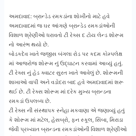
અમદાવાદ: બ્રાન્ડેડ રમકડાંના શોખીનો માટે હવે
અમદાવાદમાં જ ઘર આંગણે બ્રાન્ડેડ રમકડાંઓની
વિશાળ શ્રેણીઓ ધરાવતો ટી રેક્સ દ ટોય લેન્ડ શોરૂમ
નો આરંભ થયો છે.
બોડકદેવ ખાતે જજીસ બંગલા રોડ પર કદમ કોમ્પલેક્ષ
માં આજરોજ શોરૂમ નું ઉદ્ઘાટન કરવામાં આવ્યું હતું.
ટી રેક્સ નું હેડ ક્વાટર સુરત ખાતે આવેલું છે. શોરૂમની
શાખાઓ વાપી અને વડોદરા બાદ હવે અમદાવાદમાં શરૂ
થઈ છે. ટી રેક્સ શોરૂમ માં દરેક મુખ્ય બ્રાન્ડના
રમકડાં ઉપલબ્ધ છે.
ટી રેક્સ ની સંસ્થાપક સ્નેહા મકવાણા એ જણાવ્યું હતું
કે શોરૂમ માં મટેલ, હેસબ્રો, ફન સ્કૂલ, સિંબા, મિરાડા
જેવી પ્રખ્યાત બ્રાન્ડના રમકડાંઓની વિશાળ શ્રેણીઓ