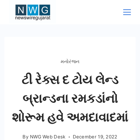
Skip
to
content
News
Wire
Gujarat
મનોરંજન
ટી રેક્સ દ ટોય લેન્ડ
બ્રાન્ડના રમકડાંનો
શોરૂમ હવે અમદાવાદમાં
By
NWG Web Desk
December 19, 2022