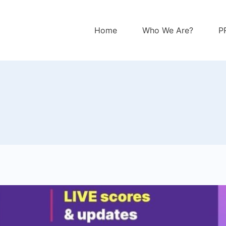
Home
Who We Are?
P