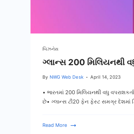
બિઝનેસ
ગ્લાન્સ 200 મિલિયનથી વધુ લ
By
NWG Web Desk
April 14, 2023
• ભારતમાં 200 મિલિયનથી વધુ વપરાશકર્તાઓ
છે• ગ્લાન્સ ટી20 ફેન ફેસ્ટ સમગ્ર દેશમાં 
Read More