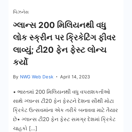
બિઝનેસ
ગ્લાન્સ 200 મિલિયનથી વધુ
લોક સ્ક્રીન પર ક્રિકેટિંગ ફીવર
લાવ્યું; ટી20 ફેન ફેસ્ટ લોન્ચ
કર્યો
By
NWG Web Desk
April 14, 2023
• ભારતમાં 200 મિલિયનથી વધુ વપરાશકર્તાઓ
સાથે ગ્લાન્સ ટી20 ફેન ફેસ્ટને દેશના સૌથી મોટા
ક્રિકેટ ઉત્સવમાંના એક તરીકે બનાવવા માટે તૈયાર
છે• ગ્લાન્સ ટી20 ફેન ફેસ્ટ સમગ્ર દેશમાં ક્રિકેટ
ચાહકો […]