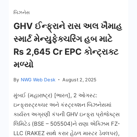
બિઝનેસ
GHV ઈન્ફ્રાને રાસ અલ ખૈમાહ
સ્માર્ટ મેન્યુફેક્ચરિંગ હબ માટે
Rs 2,645 Cr EPC કોન્ટ્રાક્ટ
મળ્યો
By
NWG Web Desk
August 2, 2025
મુંબઈ (મહારાષ્ટ્ર) [ભારત], 2 ઓગસ્ટ:
ઇન્ફ્રાસ્ટ્રક્ચર અને કંસ્ટ્રક્શન બિઝનેસમાં
કાર્યરત અગ્રણી કંપની GHV ઇન્ફ્રા પ્રોજેક્ટ્સ
લિમિટેડ (BSE – 505504)ને રાણા એક્ઝિમ FZ-
LLC (RAKEZ સાથે કરાર હેઠળ માસ્ટર ડેવલપર),