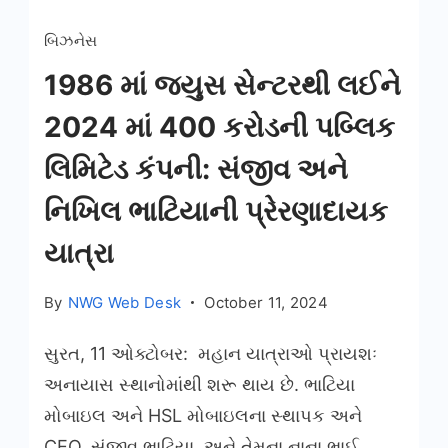
નિખિલ
બિઝનેસ
અને
સંજીવ
1986 માં જ્યુસ સેન્ટરથી લઈને
ભાટિયા
2024 માં 400 કરોડની પબ્લિક
તેમના
લિમિટેડ કંપની: સંજીવ અને
પિતા
હરબંસ
નિખિલ ભાટિયાની પ્રેરણાદાયક
લાલ
યાત્રા
ભાટિયા
સાથે
By
NWG Web Desk
October 11, 2024
સુરત, 11 ઓક્ટોબર: મહાન યાત્રાઓ પ્રાયશઃ
અનાયાસ સ્થાનોમાંથી શરૂ થાય છે. ભાટિયા
મોબાઇલ અને HSL મોબાઇલના સ્થાપક અને
CEO, સંજીવ ભાટિયા, અને તેમના નાના ભાઈ