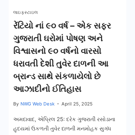
લાઇફસ્ટાઇલ
રેંટિયો નાં ૯૦ વર્ષ – એક સફર
ગુજરાતી ઘરોમાં પોષણ અને
વિશ્વાસનો ૯૦ વર્ષનો વારસો
ધરાવતી દેશી તુવેર દાળની આ
બ્રાન્ડ સાથે સંકળાયેલો છે
આઝાદીનો ઈતિહાસ
By
NWG Web Desk
April 25, 2025
અમદાવાદ, એપ્રિલ 25: દરેક ગુજરાતી રસોડાના
હૃદયમાં ઉકળતી તુવેર દાળની મનમોહક સુગંધ